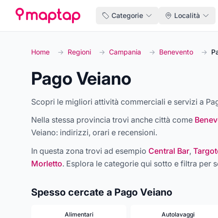
Categorie
Località
Home
→
Regioni
→
Campania
→
Benevento
→
P
Pago Veiano
Scopri le migliori attività commerciali e servizi a Pa
Nella stessa provincia trovi anche città come
Benev
Veiano
: indirizzi, orari e recensioni.
In questa zona trovi ad esempio
Central Bar
,
Targot
Morletto
. Esplora le categorie qui sotto e filtra per s
Spesso cercate a Pago Veiano
Alimentari
Autolavaggi