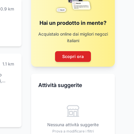
0.9
km
Hai un prodotto in mente?
Acquistalo online dai migliori negozi
italiani
Scopri ora
1.1
km
o
,
Attività suggerite
Nessuna attività suggerite
Prova a modificare i filtri