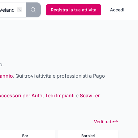
Registra la tua attività
Accedi
o.
Sannio
. Qui trovi attività e professionisti a
Pago
Accessori per Auto
,
Tedi Impianti
e
ScaviTer
Vedi tutte
Bar
Barbieri