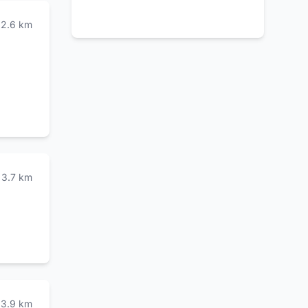
2.6
km
3.7
km
3.9
km