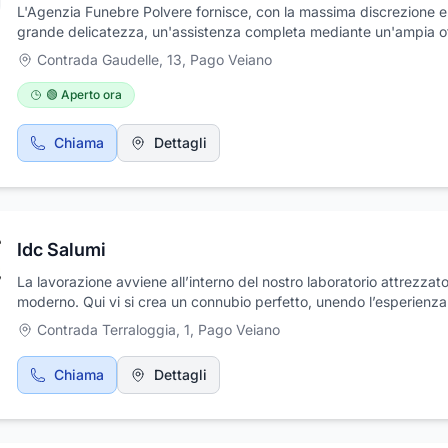
L'Agenzia Funebre Polvere fornisce, con la massima discrezione e
grande delicatezza, un'assistenza completa mediante un'ampia of
di servizi. Con grande professionalità, i collaboratori dell'agenzia
Contrada Gaudelle, 13
,
Pago Veiano
si occupano del disbrigo pratiche, allestimento camere ardenti,
paramenti, fornitura di bare e urne cinerarie, trasporto salme, vest
🟢 Aperto ora
cremazioni, esumazioni, traslazioni ed affissione manifesti lutto.
Chiama
Dettagli
Idc Salumi
La lavorazione avviene all’interno del nostro laboratorio attrezzat
moderno. Qui vi si crea un connubio perfetto, unendo l’esperienza
Mastro salumiere Zio Giovanni alla professionalità e passione dei 
Contrada Terraloggia, 1
,
Pago Veiano
titolari Francesco e Tonino che lo aiutano nella lavorazione dei sal
nell’attenta lavorazione dei salumi e selezione di spezie naturali.
Chiama
Dettagli