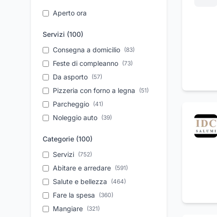
Aperto ora
Servizi (
100
)
Consegna a domicilio
(
83
)
Feste di compleanno
(
73
)
Da asporto
(
57
)
Pizzeria con forno a legna
(
51
)
Parcheggio
(
41
)
Noleggio auto
(
39
)
Cene aziendali
(
39
)
Categorie (
100
)
Location per eventi
(
37
)
Servizi
(
752
)
Organizzazione eventi
(
34
)
Abitare e arredare
(
591
)
Aperitivi
(
32
)
Salute e bellezza
(
464
)
Sale per ricevimenti
(
30
)
Fare la spesa
(
360
)
Take away
(
27
)
Mangiare
(
321
)
Pronto intervento
(
26
)