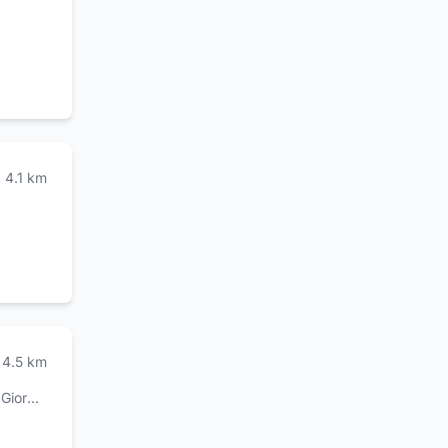
4.1
km
4.5
km
o la Molara