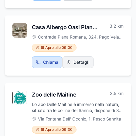
3.2
km
Casa Albergo Oasi Piana Romana - Casa di Riposo
Contrada Piana Romana, 324
,
Pago Veiano
🟠 Apre alle 09:00
Chiama
Dettagli
3.5
km
Zoo delle Maitine
Lo Zoo Delle Maitine è immerso nella natura,
situato tra le colline del Sannio, dispone di 31
reparti all'interno dei quali ospita circa 70
Via Fontana Dell' Occhio, 1
,
Pesco Sannita
specie per un totale di oltre 400 animali. E'
facilmente raggiungibile grazie alla viabilità di
🟠 Apre alle 09:30
recente rinnovamento; inoltre è presente un