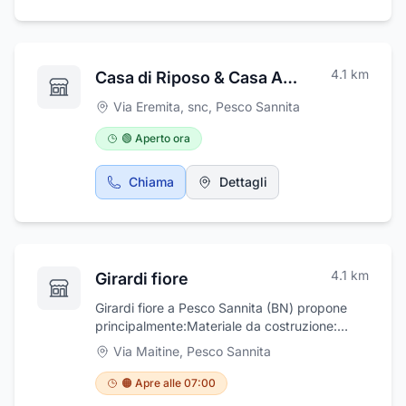
4.1
km
Casa di Riposo & Casa Albergo Per Anziani | Villa Serena Benevento
Via Eremita, snc
,
Pesco Sannita
🟢 Aperto ora
Chiama
Dettagli
4.1
km
Girardi fiore
Girardi fiore a Pesco Sannita (BN) propone
principalmente:Materiale da costruzione:
Cemento, sabbia, mattoni, piastrelle, malte e
Via Maitine
,
Pesco Sannita
attrezzature per lavori di ristrutturazione e
costruzione.Ceramiche per il bagno: Piastrelle,
🟠 Apre alle 07:00
sanitari, lavabi, docce, vasche da bagno,