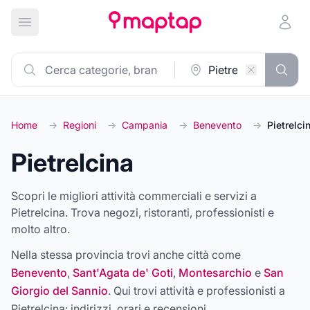
Apri menu principale
Home
→
Regioni
→
Campania
→
Benevento
→
Pietrelci
Pietrelcina
Scopri le migliori attività commerciali e servizi a
Pietrelcina. Trova negozi, ristoranti, professionisti e
molto altro.
Nella stessa provincia trovi anche città come
Benevento
,
Sant'Agata de' Goti
,
Montesarchio
e
San
Giorgio del Sannio
. Qui trovi attività e professionisti a
Pietrelcina
: indirizzi, orari e recensioni.