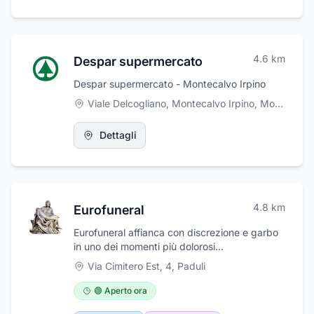
4.6
km
Despar supermercato
Despar supermercato - Montecalvo Irpino
Viale Delcogliano, Montecalvo Irpino
,
Montecalvo Irpino
Dettagli
4.8
km
Eurofuneral
Eurofuneral affianca con discrezione e garbo
in uno dei momenti più dolorosi
dell'esperienza umana; con grande
Via Cimitero Est, 4
,
Paduli
partecipazione e professionalità provvede al
prelievo della salma, alla sua vestizione, alla
🟢 Aperto ora
fornitura del cofano funerario, all'allestimento