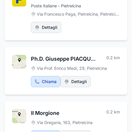
Poste Italiane - Pietrelcina
Via Francesco Paga, Pietrelcina, Pietrelcina
,
Pietr
Dettagli
0.2
km
Ph.D. Giuseppe PIACQUADIO Geologia Applicata
Via Prof. Enrico Medi, 29
,
Pietrelcina
Chiama
Dettagli
0.2
km
Il Morgione
Via Gregaria, 163
,
Pietrelcina