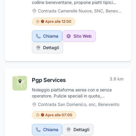
colline beneventane, propone piatti tipici
all'esperienza gastronomica.
caserecci da gustare godendo della
Contrada Camerelle Nuove, SNC
,
Benevento
meravigliosa vista panoramica della città di
Benevento. Il Ristorante Agriturismo "La
🟠 Apre alle 12:00
Morgia", è situato a Benevento in aperta
natura e vicinissimo a Pietrelcina. L'azienda
Chiama
Sito Web
agrituristica dispone di una bella sala e di un
meraviglioso giardino con piscina con vista
Dettagli
panoramica sulla città di Benevento. Il
Ristorante è aperto a Pranzo e a Cena.
3.9
km
Pgp Services
Noleggio piattaforma aerea con e senza
operatore. Pulizie speciali in quota,
allontanamento volatili, pulizia pannelli
Contrada San Domenico, snc
,
Benevento
fotovoltaici, manutenzione del verde
🟠 Apre alle 07:00
Chiama
Dettagli