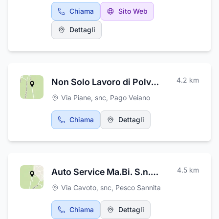
accessori per il bagno di alta qualità.Articoli
Chiama
Sito Web
da giardinaggio: Attrezzi, piante, sementi,
vasi, concimi e prodotti per la cura del
Dettagli
giardino.Articoli per l’esterno del giardino:
Mobili da giardino, gazebi, barbecue,
ombrelloni, arredi per esterni,
decorazioni.Stufe: Una selezione di stufe a
legna, a pellet e a gas, per il riscaldamento
4.2
km
Non Solo Lavoro di Polvere Costantina
domestico.Forni per pizza: Forni professionali
o da giardino, adatti per la cottura della pizza
Via Piane, snc
,
Pago Veiano
e altre specialità culinarie.Pellet: Comodità e
risparmio per il riscaldamento, con una vasta
Chiama
Dettagli
offerta di pellet di qualità per stufe e
caldaie.Questa attività rappresenta un punto
di riferimento per chi cerca materiali e
soluzioni per la casa, il giardino e il
riscaldamento, con prodotti di qualità a prezzi
4.5
km
Auto Service Ma.Bi. S.n.c. di Sabella Mario Luca
competitivi.
Via Cavoto, snc
,
Pesco Sannita
Chiama
Dettagli