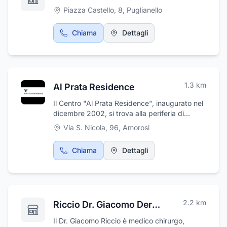
Piazza Castello, 8
,
Puglianello
Chiama
Dettagli
1.3
km
Al Prata Residence
Il Centro "Al Prata Residence", inaugurato nel
dicembre 2002, si trova alla periferia di
Amorosi, in provincia di Benevento. La
Via S. Nicola, 96
,
Amorosi
struttura si estende su una superficie di circa
5.500 mq distribuiti su quattro piani,
Chiama
Dettagli
completamente arredati e attrezzati per
garantire il massimo comfort e funzionalità.
Circondata da 7.000 mq di spazi verdi
attrezzati, offre un ambiente accogliente e
tranquillo."Al Prata Residence" è una
2.2
km
Riccio Dr. Giacomo Dermatologo
comunità tutelare per persone non
autosufficienti, caratterizzata da elevati
Il Dr. Giacomo Riccio è medico chirurgo,
standard qualitativi e da una moderna