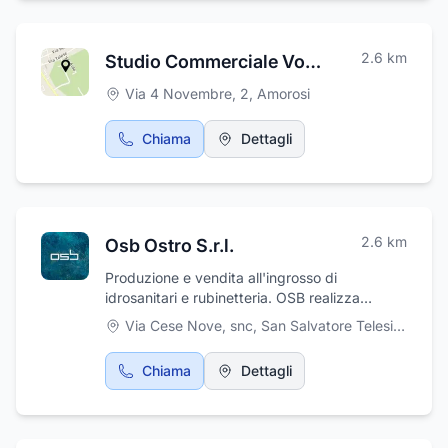
strumenti tecnologici avanzati.
2.6
km
Studio Commerciale Volpe Dott. Pietro
Via 4 Novembre, 2
,
Amorosi
Chiama
Dettagli
2.6
km
Osb Ostro S.r.l.
Produzione e vendita all'ingrosso di
idrosanitari e rubinetteria. OSB realizza
soluzioni contemporanee per realizzare la tua
Via Cese Nove, snc
,
San Salvatore Telesino
isola privata di benessere.
Chiama
Dettagli