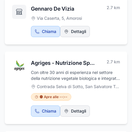
2.7
km
Gennaro De Vizia
Via Caserta, 5
,
Amorosi
Chiama
Dettagli
2.7
km
Agriges - Nutrizione Speciale per L'Agricoltura Biologica e Integrata
Con oltre 30 anni di esperienza nel settore
della nutrizione vegetale biologica e integrata,
Agriges si è affermata come leader nella
Contrada Selva di Sotto
,
San Salvatore Telesino
produzione e commercializzazione di
specialità nutrizionali per l'agricoltura. I nostri
🟠 Apre alle --:--
prodotti sono il risultato di tecnologie
innovative sviluppate dal nostro dipartimento
Chiama
Dettagli
di ricerca e sviluppo, pensate per rispondere
alle esigenze specifiche del campo.Agriges si
impegna a supportare un'agricoltura sempre
più specializzata, aiutando gli imprenditori