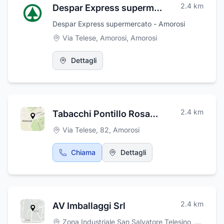
2.4
km
Despar Express supermercato
Despar Express supermercato - Amorosi
Via Telese, Amorosi
,
Amorosi
Dettagli
2.4
km
Tabacchi Pontillo Rosanna
Via Telese, 82
,
Amorosi
Chiama
Dettagli
2.4
km
AV Imballaggi Srl
Zona Industriale San Salvatore Telesino, snc
,
San 