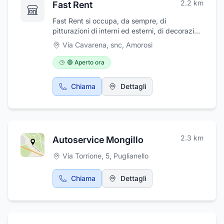
2.2
km
Fast Rent
Fast Rent si occupa, da sempre, di
pitturazioni di interni ed esterni, di decorazioni
di interni, controsoffittature, opere varie in
Via Cavarena, snc
,
Amorosi
cartongesso, impermeabilizzazioni e
coibentazioni offrendo soluzioni funzionali e
🟢 Aperto ora
personalizzate. Quest’azienda a conduzione
familiare, che opera nel settore da svariati
Chiama
Dettagli
anni, ha da sempre come primo obiettivo le
esigenze e le richieste di ogni cliente. Sede in
Via Cavarena snc.
2.3
km
Autoservice Mongillo
Via Torrione, 5
,
Puglianello
Chiama
Dettagli