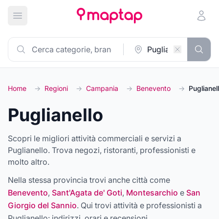
Apri menu principale
Home
→
Regioni
→
Campania
→
Benevento
→
Puglianel
Puglianello
Scopri le migliori attività commerciali e servizi a
Puglianello. Trova negozi, ristoranti, professionisti e
molto altro.
Nella stessa provincia trovi anche città come
Benevento
,
Sant'Agata de' Goti
,
Montesarchio
e
San
Giorgio del Sannio
. Qui trovi attività e professionisti a
Puglianello
: indirizzi, orari e recensioni.