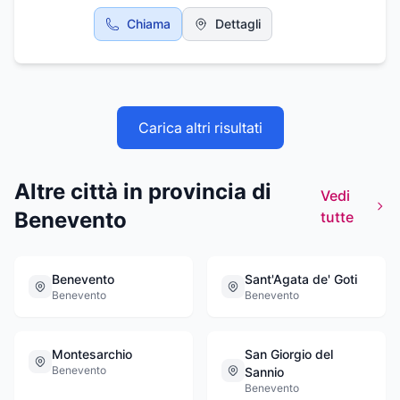
produzione di energia da fonti rinnovabili ed
Chiama
Dettagli
in ambito industriale
Carica altri risultati
Altre città in provincia di
Vedi
Benevento
tutte
Benevento
Sant'Agata de' Goti
Benevento
Benevento
Montesarchio
San Giorgio del
Benevento
Sannio
Benevento