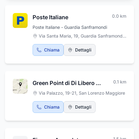
0.0
km
Poste Italiane
Poste Italiane - Guardia Sanframondi
Via Santa Maria, 19, Guardia Sanframondi
,
Guard
Chiama
Dettagli
0.1
km
Green Point di Di Libero Rosa
Via Palazzo, 19-21
,
San Lorenzo Maggiore
Chiama
Dettagli
1.5
km