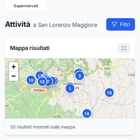
Supermercati
Attività
Filtri
a San Lorenzo Maggiore
Mappa risultati
+
4
−
17
3
14
11
13
10
8
9
19
12
6
5
15
7
2
1
18
16
20
20
risultat
i
mostrat
i
sulla mappa