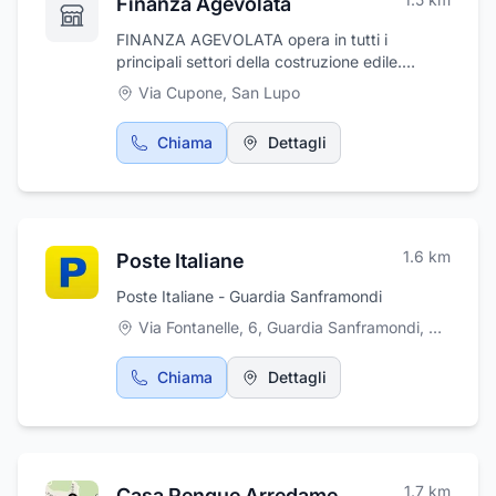
Finanza Agevolata
FINANZA AGEVOLATA opera in tutti i
principali settori della costruzione edile.
L'impresa coniuga una consolidata
Via Cupone
,
San Lupo
esperienza, attrezzature e risorse umane di
primario livello e si fonda su una solida
Chiama
Dettagli
struttura aziendale. Grazie a una filosofia
basata sulla professionalità, sulla competenza
e sulla serietà, investendo nella tecnologia più
avanzata e materiali eccellenti, oggi l'azienda
è leader nel suo campo.
1.6
km
Poste Italiane
Poste Italiane - Guardia Sanframondi
Via Fontanelle, 6, Guardia Sanframondi
,
Guardia 
Chiama
Dettagli
1.7
km
Casa Pengue Arredamenti di Raffaele Pengue