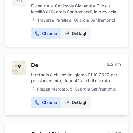
Filcen s.a.s. Ceniccola Giovanni e C. nella
località di Guardia Sanframondi, in provincia
di Benevento, offre servizi funebri completi.
Traversa Parallela
,
Guardia Sanframondi
L'agenzia funebre punta da sempre sulla
professionalità, serietà e puntualità del
Chiama
Dettagli
personale. L'azienda mette a disposizione
della clientela personale altamente qualificato
per occuparsi dell'organizzazione dell'intero
rito funebre del vostro caro scomparso.
L'agenzia funebre Filcen è sita in Traversa
2.2
km
De
Parallela a Guardia Sanframondi.
Lo studio è chiuso dal giorno 01.10.2022 per
pensionamento, dopo 42 anni di onorata
professione.Info : Cellul. : 3482548350
Piazza Mercato, 5
,
Guardia Sanframondi
Chiama
Dettagli
2.3
km