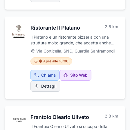
IGP: bianco e rosso Beneventano, Falanghina
un’assistenza attenta e dedicata, l’agenzia si
Beneventano, Aglianico Beneventano.
impegna ad alleviare il peso del momento,
garantendo soluzioni di alta qualità e un
supporto costante, disponibile 24 ore su 24.
2.6
km
Ristorante Il Platano
Il Platano è un ristorante pizzeria con una
struttura molto grande, che accetta anche
eventi come comunioni, battesimi, compleanni
Via Corticella, SNC
,
Guardia Sanframondi
etc. Il Ristorante propone piatti ricercati di
carne e pesce, preparati con grande cura ed
🟠 Apre alle 18:00
attenzione in modo da soddisfare i palati più
esigenti. E' pizzeria con forno a legna e tanti
Chiama
Sito Web
gustosi abbinamenti e sapori, e fornisce
anche il servizio d'asporto.
Dettagli
2.8
km
Frantoio Oleario Uliveto
Il Frantoio Oleario Uliveto si occupa della