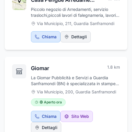
Piccolo negozio di Arredamenti, servizio
traslochi,piccoli lavori di falegnameria, lavori
di tappezzeria
Via Municipio, 211
,
Guardia Sanframondi
Chiama
Dettagli
1.8
km
Giomar
La Giomar Pubblicità e Servizi a Guardia
Sanframondi (BN) è specializzata in stampe a
caldo e serigrafiche, tampografica,
Via Municipio, 200
,
Guardia Sanframondi
ecosolvent, stampe digitali a colore, offset
piccoli e grandi fotmati, ricami personalizzati,
🟢 Aperto ora
incisioni laser, timbri, gadget, shopperi in
carta e plastica bio, abbigliamento sportivo,
Chiama
Sito Web
posterbus.
Dettagli