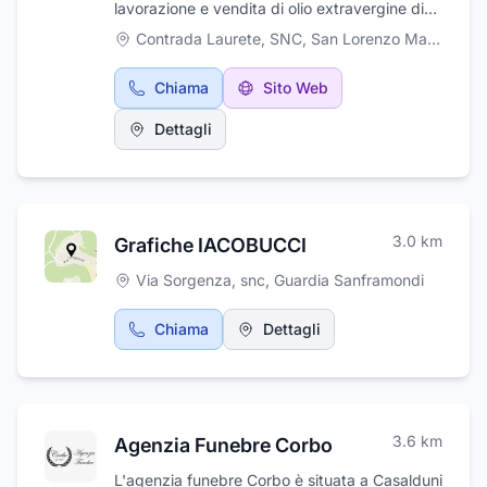
lavorazione e vendita di olio extravergine di
oliva per conto proprio e per conto terzi a San
Contrada Laurete, SNC
,
San Lorenzo Maggiore
Lorenzo Maggiore. Grazie all'esperienza
acquisita si occupa della molitura,
Chiama
Sito Web
lavorazione, trasformazione dell'oliva in olio
extravergine di oliva. L’attività è specializzata
Dettagli
anche nella vendita di olio a privati e aziende
della provincia.
3.0
km
Grafiche IACOBUCCI
Via Sorgenza, snc
,
Guardia Sanframondi
Chiama
Dettagli
3.6
km
Agenzia Funebre Corbo
L'agenzia funebre Corbo è situata a Casalduni