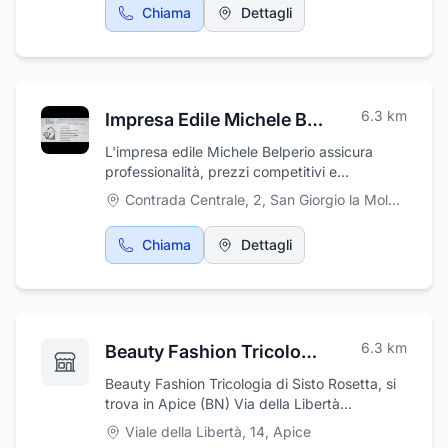
Chiama
Dettagli
matrimoni/cerimonie, trasporto di delegazioni
ed ospiti in occasione di congressi e fiere.
L’azienda ha sede ad Apice, in provincia di
Benevento, ma opera sia sul territorio
nazionale che europeo. Seguiteci sulla nostra
6.3
km
Impresa Edile Michele Belperio
pagina Facebook Zullo Viaggi e
Turismo.Potete visitare anche la nostra pagina
L'impresa edile Michele Belperio assicura
Facebook Zullo-Viaggi-e-Turismo
professionalità, prezzi competitivi e
precisione nella consegna. L'impresa opera
Contrada Centrale, 2
,
San Giorgio la Molara
da anni con successo nell'ambito delle nuove
costruzioni e delle ristrutturazioni. Massima
Chiama
Dettagli
professionalità ed efficienza nei servizi sono
garantite dalla presenza di personale
altamente qualificato specializzato nelle
costruzioni a risparmio energetico.
Contattateci per maggiori informazioni,
6.3
km
Beauty Fashion Tricologia
sopralluoghi e preventivi.
Beauty Fashion Tricologia di Sisto Rosetta, si
trova in Apice (BN) Via della Libertà
n.14Beauty Fashion Tricologia di Sisto Rosetta
Viale della Libertà, 14
,
Apice
è un salone di parrucchieri dove dove