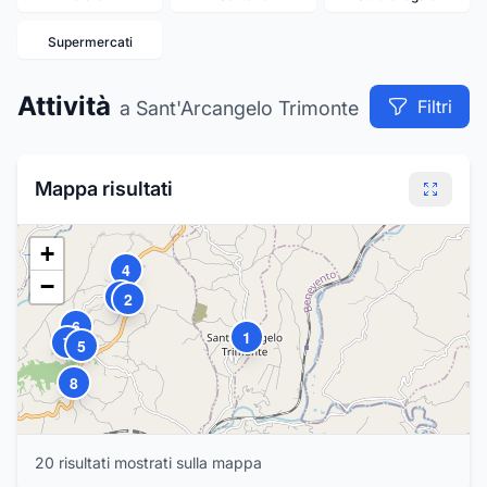
Supermercati
19
Attività
Filtri
a Sant'Arcangelo Trimonte
Mappa risultati
+
4
−
3
2
6
1
7
5
8
18
20
risultat
i
mostrat
i
sulla mappa