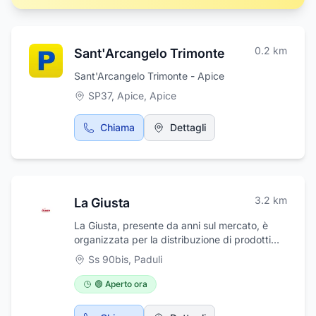
0.2
km
Sant'Arcangelo Trimonte
Sant'Arcangelo Trimonte - Apice
SP37, Apice
,
Apice
Chiama
Dettagli
3.2
km
La Giusta
La Giusta, presente da anni sul mercato, è
organizzata per la distribuzione di prodotti
petroliferi da riscaldamento e trasporto nel
Ss 90bis
,
Paduli
beneventano e in tutta la Campania. Nata
come piccola azienda individuale, oggi
🟢 Aperto ora
costituisce il risultato di una progressiva
integrazione dell'attività di più servizi evoluti