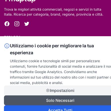
Trova le migliori attività commerciali, negozi e servizi in tutta
Italia. Ricerca per categoria, brand, regione, provincia e città.
Facebook
Instagram
Twitter
ESPLORA
Utilizziamo i cookie per migliorare la tua
Tutte le Categorie
esperienza
Tutti i Brand
Utilizziamo cookie e tecnologie simili per personalizzare
Tutte le Regioni
contenuti, fornire funzionalità di social media e analizzare il no
Tutte le Province
traffico tramite Google Analytics. Condividiamo anche
informazioni sul tuo utilizzo del nostro sito con i nostri partner 
Tutte le Città
social media, pubblicità e analisi.
Impostazioni
PER LE AZIENDE
Fai Decollare la Tua Attività
Solo Necessari
Google My Business
Accetta Tutti