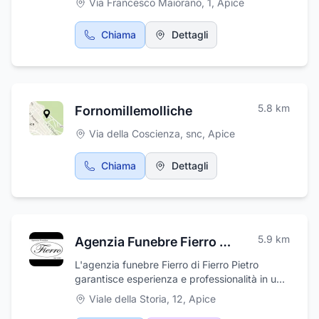
Via Francesco Maiorano, 1
,
Apice
produzione e all'installazione, seguiamo ogni
ESTETICA e RIABILITAZIONI PROTESICHE
passo del processo con attenzione ai dettagli
COMPLESSE
e alla precisione.Affidandovi a Carpenteria
Chiama
Dettagli
Metallica e Montaggi Romolo Srl, potete
essere certi di ricevere un servizio
professionale, affidabile e di alto livello per
tutte le vostre esigenze di carpenteria
metallica e montaggi. Siamo orgogliosi di
5.8
km
Fornomillemolliche
contribuire alla realizzazione di progetti di
successo e di collaborare con voi per
Via della Coscienza, snc
,
Apice
trasformare le vostre idee in realtà.
Chiama
Dettagli
5.9
km
Agenzia Funebre Fierro Pietro
L'agenzia funebre Fierro di Fierro Pietro
garantisce esperienza e professionalità in un
momento doloroso come la morte di una
Viale della Storia, 12
,
Apice
persona cara. Il titolare aziendale è stato