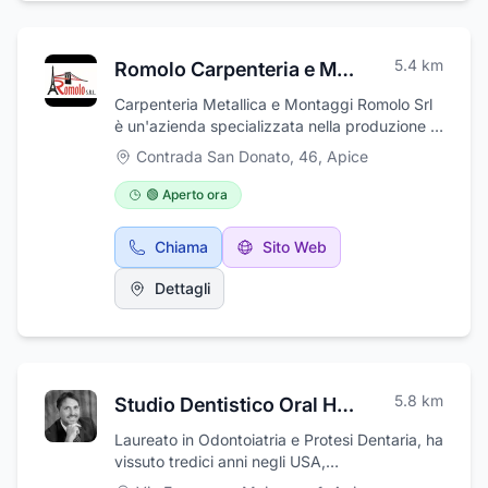
5.4
km
Romolo Carpenteria e Montaggi
Carpenteria Metallica e Montaggi Romolo Srl
è un'azienda specializzata nella produzione e
montaggio di strutture metalliche con sede
Contrada San Donato, 46
,
Apice
operativa ad Apice (Bn). Con una lunga
esperienza nel settore della carpenteria
🟢 Aperto ora
metallica, ci distinguiamo per la nostra qualità
artigianale e la precisione nei dettagli.I nostri
Chiama
Sito Web
servizi comprendono la realizzazione su
misura di strutture metalliche per edifici
Dettagli
commerciali, industriali e residenziali. Con una
squadra di esperti e tecnici qualificati, siamo
in grado di gestire progetti di carpenteria
metallica di qualsiasi dimensione e
complessità, garantendo risultati di alta
5.8
km
Studio Dentistico Oral Health Frangipane - Dott. Fabio De Fraia Frangipane
qualità e durevoli nel tempo.Ci impegniamo a
fornire soluzioni personalizzate e innovative
Laureato in Odontoiatria e Protesi Dentaria, ha
per soddisfare le esigenze specifiche dei
vissuto tredici anni negli USA,
nostri clienti. Dalla progettazione alla
perfezionandosi in ODONTOIATRIA