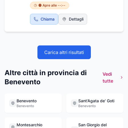
troverete la titolare Rosetta Sisto pronta ad
🟠 Apre alle --:--
accogliervi insieme al suo staff, tutti altamente
qualificati e professionali oltre che simpatici.
Chiama
Dettagli
Specializzati soprattutto nei trattamenti di
tricologia.
Carica altri risultati
Altre città in provincia di
Vedi
Benevento
tutte
Benevento
Sant'Agata de' Goti
Benevento
Benevento
Montesarchio
San Giorgio del