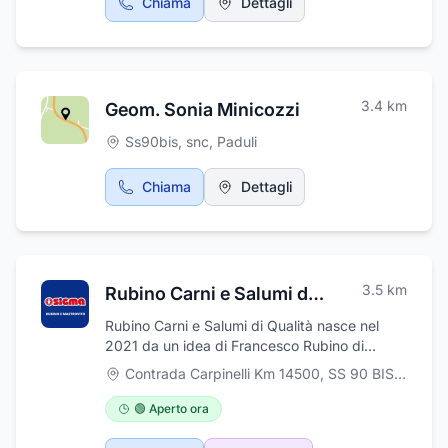
Chiama
Dettagli
nel tempo, per meglio rispondere alle mutate
esigenze distributive del settore; l'attuale
struttura operativa si avvale di collaboratori
precisi e competenti per soddisfare al meglio
le esigenze degli utenti.
3.4
km
Geom. Sonia Minicozzi
Ss90bis, snc
,
Paduli
Chiama
Dettagli
3.5
km
Rubino Carni e Salumi di Qualità
Rubino Carni e Salumi di Qualità nasce nel
2021 da un idea di Francesco Rubino di
creare un marchio che selezioni le migliori
Contrada Carpinelli Km 14500, SS 90 BIS
,
Paduli
carni locali. Rubino Carni e Salumi di Qualità si
impegna ad offrire ai suoi clienti salumi e carni
🟢 Aperto ora
di altissima qualità, realizzati artigianalmente
con tecniche tradizionali tramandate nel