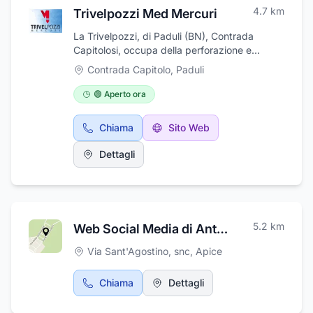
4.7
km
Trivelpozzi Med Mercuri
La Trivelpozzi, di Paduli (BN), Contrada
Capitolosi, occupa della perforazione e
trivellazione di pozzi, palificazioni edili e
Contrada Capitolo
,
Paduli
stradali, sondaggi geognostici, micropali,
iniezioni, tiranti, sottopassaggi stradali e
🟢 Aperto ora
ferroviari. La Trivelpozzi può vantare
un'esperienza pluriennale nel campo delle
Chiama
Sito Web
opere speciali di consolidamento e fondazioni.
Trivelpozzi realizza e installa pali di grande e
Dettagli
piccolo diametro, micropali, tiranti di
consolidamento, rappresentano le principali
attività dell'azienda. L'esperienza nel settore
è garanzia di affidabilità, puntualità e
correttezza nell'esecuzione dei lavori. Opera
5.2
km
Web Social Media di Antonio Nottini
in collaborazione con la Trivel Group.
Via Sant'Agostino, snc
,
Apice
Chiama
Dettagli