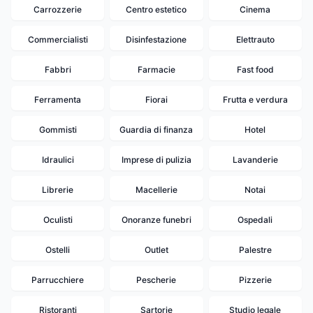
Carrozzerie
Centro estetico
Cinema
Commercialisti
Disinfestazione
Elettrauto
Fabbri
Farmacie
Fast food
Ferramenta
Fiorai
Frutta e verdura
Gommisti
Guardia di finanza
Hotel
Idraulici
Imprese di pulizia
Lavanderie
Librerie
Macellerie
Notai
Oculisti
Onoranze funebri
Ospedali
Ostelli
Outlet
Palestre
Parrucchiere
Pescherie
Pizzerie
Ristoranti
Sartorie
Studio legale