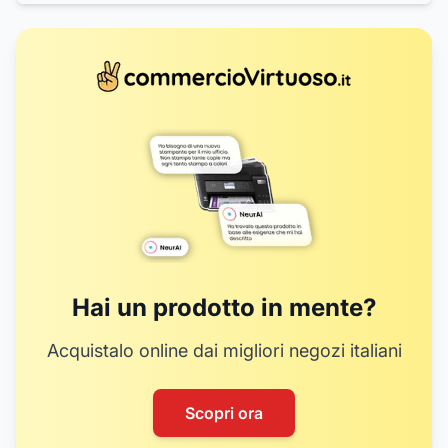
9
10
11
13
12
17
14
15
16
20
Hai un prodotto in mente?
Acquistalo online dai migliori negozi italiani
Scopri ora