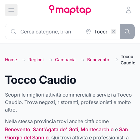
Apri menu principale
Tocco
Home
→
Regioni
→
Campania
→
Benevento
→
Caudio
Tocco Caudio
Scopri le migliori attività commerciali e servizi a Tocco
Caudio. Trova negozi, ristoranti, professionisti e molto
altro.
Nella stessa provincia trovi anche città come
Benevento
,
Sant'Agata de' Goti
,
Montesarchio
e
San
Giorgio del Sannio
. Qui trovi attività e professionisti a