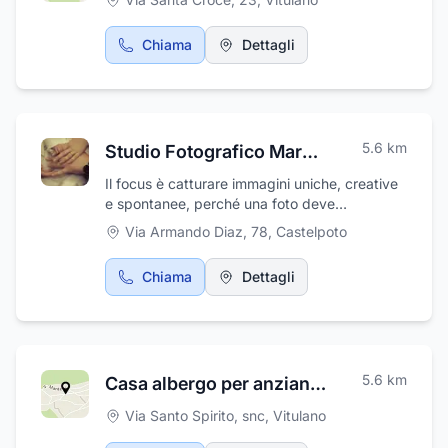
Chiama
Dettagli
5.6
km
Studio Fotografico Marcello Iannelli
Il focus è catturare immagini uniche, creative
e spontanee, perché una foto deve
raccontare e, soprattutto, emozionare.
Via Armando Diaz, 78
,
Castelpoto
Chiama
Dettagli
5.6
km
Casa albergo per anziani "Card. Camillo Mazzella"
Via Santo Spirito, snc
,
Vitulano