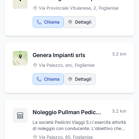
serietà, professionalità e attenzione a ogni
Via Provinciale Vitulanese, 2
,
Foglianise
particolare.
Chiama
Dettagli
5.2
km
Genera Impianti srls
Via Palazzo, snc
,
Foglianise
Chiama
Dettagli
5.2
km
Noleggio Pullman Pedicini Viaggi
La società Pedicini Viaggi S.r.l esercita attività
di noleggio con conducente. L'obiettivo che
da sempre la Pedicini Viaggi si è posto come
Via Palazzo, 65
,
Foglianise