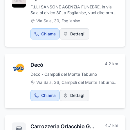
F.LLI SANSONE AGENZIA FUNEBRE, in via
Sala al civico 30, a Foglianise, vuol dire ormai
da molti anni, esperienza e professionalità al
Via Sala, 30
,
Foglianise
servizio della clientela. Il nostro supporto, è
completo e lo staff qualificato, pronto per
Chiama
Dettagli
accompagnare il cliente in questo triste
momento. Pensiamo noi al disbrigo delle
pratiche cimiteriali, sollevandoti da qualsiasi
pensiero. Rivolgetevi con fiducia! Troverete
competenza, professionalità e tanta cortesia!!
4.2
km
Decò
Decò - Campoli del Monte Taburno
Via Sala, 36, Campoli del Monte Taburno
,
Campol
Chiama
Dettagli
4.7
km
Carrozzeria Orlacchio Gabriele