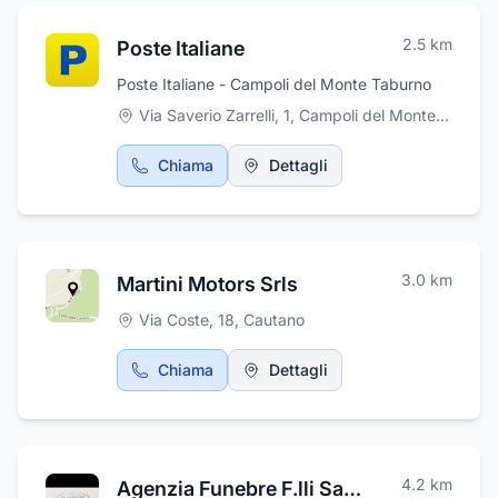
da mangiare. Inoltre, per chi lo richiede offre il
servizio di catering con l'apecar.
2.5
km
Poste Italiane
Poste Italiane - Campoli del Monte Taburno
Via Saverio Zarrelli, 1, Campoli del Monte Taburno
Chiama
Dettagli
3.0
km
Martini Motors Srls
Via Coste, 18
,
Cautano
Chiama
Dettagli
4.2
km
Agenzia Funebre F.lli Sansone