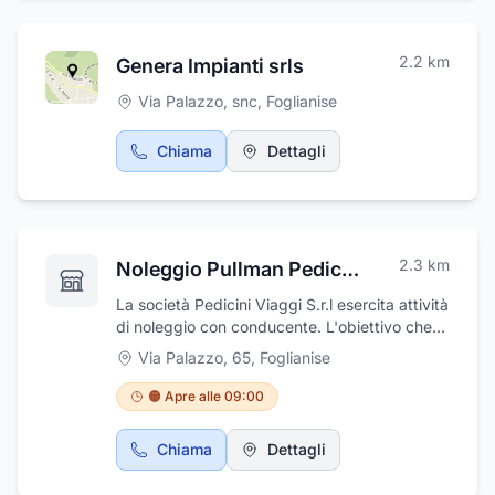
2.2
km
Genera Impianti srls
Via Palazzo, snc
,
Foglianise
Chiama
Dettagli
2.3
km
Noleggio Pullman Pedicini Viaggi
La società Pedicini Viaggi S.r.l esercita attività
di noleggio con conducente. L'obiettivo che
da sempre la Pedicini Viaggi si è posto come
Via Palazzo, 65
,
Foglianise
fulcro della sua attività, è quello di una
azienda capace di sapersi adattare alle
🟠 Apre alle 09:00
richieste ed alle esigenze più disparate dei
propri clienti, fornendo loro soluzioni "su
Chiama
Dettagli
misura". Organizziamo pacchetti turistici in
bus, divenendo leader nell'organizzazione dei