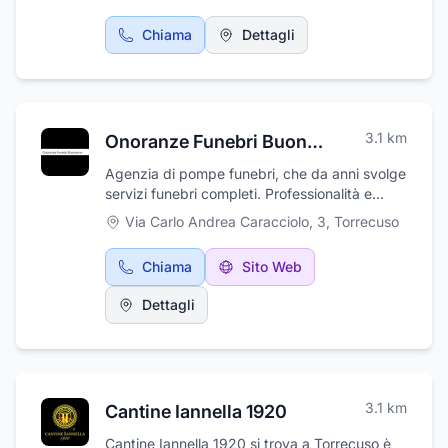
servizio della clientela. Il nostro supporto, è
completo e lo staff qualificato, pronto per
Chiama
Dettagli
accompagnare il cliente in questo triste
momento. Pensiamo noi al disbrigo delle
pratiche cimiteriali, sollevandoti da qualsiasi
pensiero. Rivolgetevi con fiducia! Troverete
competenza, professionalità e tanta cortesia!!
3.1
km
Onoranze Funebri Buonanno
Agenzia di pompe funebri, che da anni svolge
servizi funebri completi. Professionalità e
discrezione sono le irrinunciabili prerogative
Via Carlo Andrea Caracciolo, 3
,
Torrecuso
dell'agenzia, che svolge in prima persona
ogni mansione realtiva all'organizzazione e
Chiama
Sito Web
alla gestione del rito funebre, in modo da
garantire ai propri clienti la massima
Dettagli
tranquillità in un momento così delicato com'è
quello del lutto. Uno staff competente e
qualificato, oltre che sempre in divisa nei
momenti ufficiali, è ulteriore garanzia della
serietà dell'impresa.
3.1
km
Cantine Iannella 1920
Cantine Iannella 1920 si trova a Torrecuso è