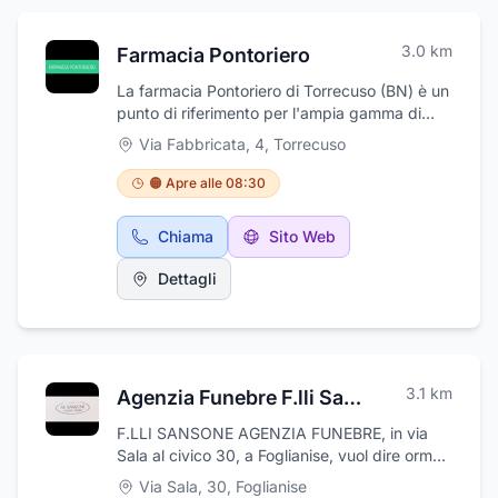
3.0
km
Farmacia Pontoriero
La farmacia Pontoriero di Torrecuso (BN) è un
punto di riferimento per l'ampia gamma di
farmaci (a prescrizione e da banco) e
Via Fabbricata, 4
,
Torrecuso
consulenza personalizzata. La farmacia
Pontoriero di Torrecuso oltre a trattare una
🟠 Apre alle 08:30
gamma completa di farmaci da banco e con
prescrizione medica, si pone anche come un
Chiama
Sito Web
angolo dedicato ai servizi con analisi di prima
istanza, misurazione pressione alteriosa ,
Dettagli
holter pressorio, elettro cardiogramma ,
esame della pelle con dermatoscopio. Con
competenza e cordialità lo staff qualificato
della farmacia è sempre pronto a dispensare
consigli utili di salute per la cura dei piccoli
3.1
km
Agenzia Funebre F.lli Sansone
disturbi quotidiani, per l'attenuazione dei
malesseri di stagione e anche per la cura del
F.LLI SANSONE AGENZIA FUNEBRE, in via
corpo. Ti aspettiamo per una consulenza
Sala al civico 30, a Foglianise, vuol dire ormai
personalizzata!
da molti anni, esperienza e professionalità al
Via Sala, 30
,
Foglianise