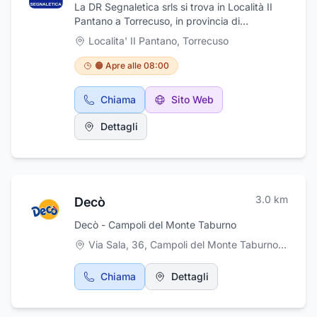
La DR Segnaletica srls si trova in Località II
Pantano a Torrecuso, in provincia di
Benevento. La DR Segnaletica si occupa di:
Localita' II Pantano
,
Torrecuso
fornitura e installazione di segnaletica
stradale orizzontale e verticale, segnaletica
🟠 Apre alle 08:00
aziendale e da cantiere, arredo urbano,
barriere stradali, attrezzature per l'igiene
Chiama
Sito Web
urbana, dispositivi antincendio ed
antinfortunistici, DPI e abbigliamento da
Dettagli
lavoro. L'azienda tratta inoltre segnaletica
autostradale ed illuminata, targhe, filtri,
monitor e bandiere. Accanto a tutto questo
l'impresa edile offre anche un puntuale
servizio di manutenzione della segnaletica,
3.0
km
Decò
esegue lavori di scavo, lavori di asfaltatura
delle strade e delle autostrade. Contattaci per
Decò - Campoli del Monte Taburno
un preventivo!
Via Sala, 36, Campoli del Monte Taburno
,
Campol
Chiama
Dettagli