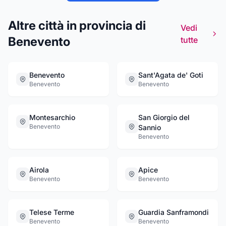
e riceverlo direttamente a casa o da proporre
a parenti ed amici come omaggio gradito e
Altre città in provincia di
raffinato. E' stata inoltre recentemente
Vedi
introdotta la possibilità di prenotare
Benevento
tutte
degustazioni e visite guidate alle cantine.
Benevento
Sant'Agata de' Goti
Benevento
Benevento
Montesarchio
San Giorgio del
Benevento
Sannio
Benevento
Airola
Apice
Benevento
Benevento
Telese Terme
Guardia Sanframondi
Benevento
Benevento