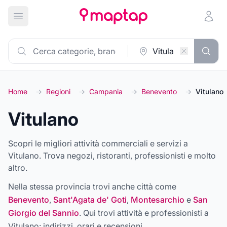
Apri menu principale
Home
→
Regioni
→
Campania
→
Benevento
→
Vitulano
Vitulano
Scopri le migliori attività commerciali e servizi a
Vitulano. Trova negozi, ristoranti, professionisti e molto
altro.
Nella stessa provincia trovi anche città come
Benevento
,
Sant'Agata de' Goti
,
Montesarchio
e
San
Giorgio del Sannio
. Qui trovi attività e professionisti a
Vitulano
: indirizzi, orari e recensioni.