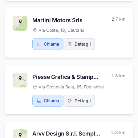
Viaggi di gruppo, e Turismo Religioso
(Pellegrinaggi, ecc….) I nostri autobus
Granturismo e il nostro staff formato da
2.7
km
Martini Motors Srls
professionisti altamente qualificati
rappresentano, insieme alla nostra dedizione
Via Coste, 18
,
Cautano
ed entusiasmo , garanzia di affidabilità e
competenza
Chiama
Dettagli
2.8
km
Piesse Grafica & Stampa S.n.c. di Possemato Pasqualino
Via Crocevia Sala, 25
,
Foglianise
Chiama
Dettagli
2.8
km
Arvv Design S.r.l. Semplificata