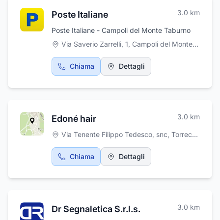
della famiglia Rapuano con la sua terra
3.0
km
Poste Italiane
d’origine.
Poste Italiane - Campoli del Monte Taburno
Via Saverio Zarrelli, 1, Campoli del Monte Taburno
Chiama
Dettagli
3.0
km
Edoné hair
Via Tenente Filippo Tedesco, snc
,
Torrecuso
Chiama
Dettagli
3.0
km
Dr Segnaletica S.r.l.s.