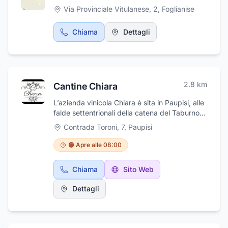
Via Provinciale Vitulanese, 2
,
Foglianise
Chiama
Dettagli
2.8
km
Cantine Chiara
L’azienda vinicola Chiara è sita in Paupisi, alle
falde settentrionali della catena del Taburno
Camposauro, in provincia di Benevento;
Contrada Toroni, 7
,
Paupisi
immersa in un mare di curatissimi vigneti che
prosperano da millenni. L’obiettivo è quello di
🟠 Apre alle 08:00
creare vini di alta qualità, in grado di regalare
ogni anno emozioni uniche e nuovi stimoli per
Chiama
Sito Web
ricercare una qualità sempre superiore.
Passione, impegno e valori condivisi hanno
Dettagli
guidato l’azienda in ogni snodo della sua
storia e continuano ad accompagnarne i
successi ormai da più di 35 anni. Cantine
Chiara è la conferma dello storico legame