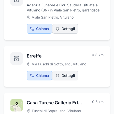
Agenzia Funebre e Fiori Saudella, situata a
Vitulano (BN) in Viale San Pietro, garantisce
un servizio accurato e di alta qualità
Viale San Pietro
,
Vitulano
nell’organizzazione di riti funebri sia religiosi
che civili. Grazie alla sua dedizione e
Chiama
Dettagli
professionalità, si occupa di ogni aspetto
necessario per creare una cerimonia funebre
dignitosa e rispettosa. Inoltre, l’agenzia
dispone di un punto vendita di fiori, dove
l’esperienza e l’attenzione ai dettagli
0.3
km
Erreffe
permettono di rispondere alle esigenze dei
clienti con competenza e sensibilità.
Via Fuschi di Sotto, snc
,
Vitulano
Chiama
Dettagli
0.5
km
Casa Turese Galleria Edizioni D'Arte
Fuschi di Sopra, snc
,
Vitulano