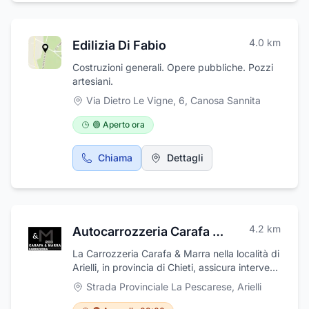
4.0
km
Edilizia Di Fabio
Costruzioni generali. Opere pubbliche. Pozzi
artesiani.
Via Dietro Le Vigne, 6
,
Canosa Sannita
🟢 Aperto ora
Chiama
Dettagli
4.2
km
Autocarrozzeria Carafa e Marra
La Carrozzeria Carafa & Marra nella località di
Arielli, in provincia di Chieti, assicura interventi
di riparazione carrozzeria per autoveicoli e
Strada Provinciale La Pescarese
,
Arielli
autocarri di ogni tipo e marca. Il personale
esperto e competente dispone di attrezzature