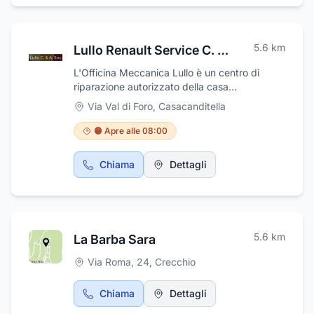
telecomunicazioni in rame e fibre ottiche, ed
in collaborazione con altre imprese del
consorzio Italwork di cui in parte si occupa
5.6
km
Lullo Renault Service C. & A.
della progettazione, costruzione e
manutenzione di linee elettriche, delle cabine
L'Officina Meccanica Lullo è un centro di
di trasformazione e sezionamento e molto
riparazione autorizzato della casa
altro.
automobilistica Renault. Opera, con
Via Val di Foro
,
Casacanditella
esperienza, dedicandosi con passione e
dedizione ad una clientela tanto vasta quanto
🟠 Apre alle 08:00
fidelizzata. Dall’esperienza maturata negli
anni, l'attività è attrezzata appositamente con
Chiama
Dettagli
tutte le strumentazioni necessarie per
eseguire ogni tipo di intervento. Venite a
trovarci e sarete sicuramente soddisfatti.
5.6
km
La Barba Sara
Via Roma, 24
,
Crecchio
Chiama
Dettagli