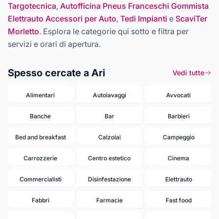
Targotecnica
,
Autofficina Pneus Franceschi Gommista
Elettrauto Accessori per Auto
,
Tedi Impianti
e
ScaviTer
Morletto
. Esplora le categorie qui sotto e filtra per
servizi e orari di apertura.
Spesso cercate a Ari
Vedi tutte
Alimentari
Autolavaggi
Avvocati
Banche
Bar
Barbieri
Bed and breakfast
Calzolai
Campeggio
Carrozzerie
Centro estetico
Cinema
Commercialisti
Disinfestazione
Elettrauto
Fabbri
Farmacie
Fast food