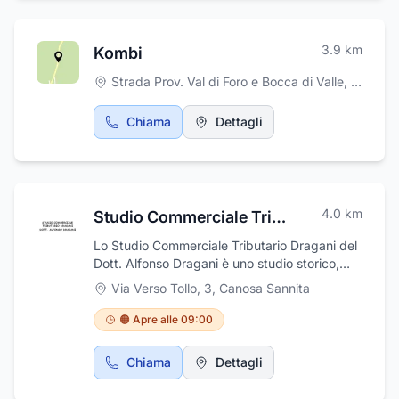
3.9
km
Kombi
Strada Prov. Val di Foro e Bocca di Valle, snc
,
Vil
Chiama
Dettagli
4.0
km
Studio Commerciale Tributario Dragani
Lo Studio Commerciale Tributario Dragani del
Dott. Alfonso Dragani è uno studio storico,
presente dal 1988 a Canosa Sannita, in
Via Verso Tollo, 3
,
Canosa Sannita
provincia di Chieti. Lo studio, specializzato in
diritto societario, contabilità ordinaria, bilanci
🟠 Apre alle 09:00
e dichiarazioni dei redditi, si occupa anche di
revisioni contabili, buste paga, pratiche iva ed
Chiama
Dettagli
offre, inoltre, consulenza fiscale, tributaria ed
amministrativa, con professionalità e serietà.