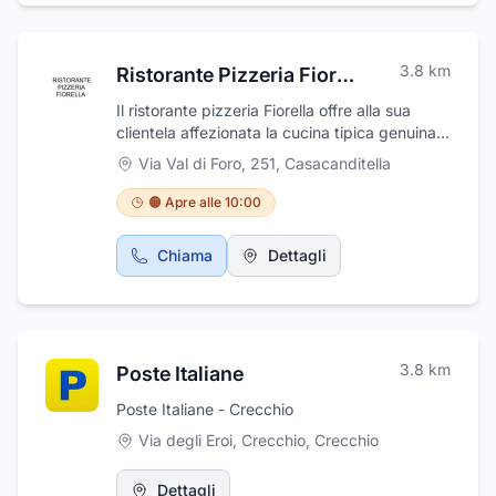
qualità, affidabilità e specializzazione e vi
aspetta per trovare la soluzione migliore alle
vostre esigenze.
3.8
km
Ristorante Pizzeria Fiorella
Il ristorante pizzeria Fiorella offre alla sua
clientela affezionata la cucina tipica genuina
regionale. Offrono una grande scelta di vini ed
Via Val di Foro, 251
,
Casacanditella
è una pizzeria con forno a legna. Si trova in
via Val di Foro 251 a Casacanditella, in
🟠 Apre alle 10:00
provincia di Chieti. Per contattare telefonare
ai numeri seguenti (0871)890081 -
Chiama
Dettagli
3383733866 - 3381117937_ Ristorante
Fiorella
3.8
km
Poste Italiane
Poste Italiane - Crecchio
Via degli Eroi, Crecchio
,
Crecchio
Dettagli