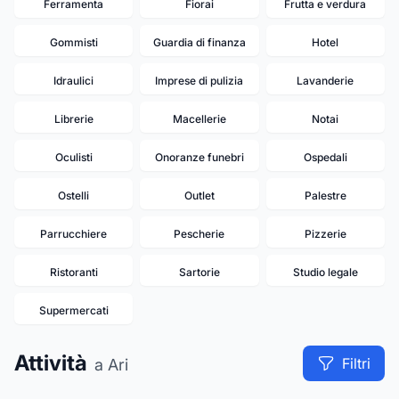
Ferramenta
Fiorai
Frutta e verdura
Gommisti
Guardia di finanza
Hotel
Idraulici
Imprese di pulizia
Lavanderie
Librerie
Macellerie
Notai
Oculisti
Onoranze funebri
Ospedali
Ostelli
Outlet
Palestre
Parrucchiere
Pescherie
Pizzerie
Ristoranti
Sartorie
Studio legale
Supermercati
Attività
Filtri
a Ari