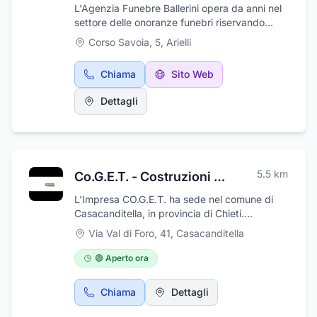
L'Agenzia Funebre Ballerini opera da anni nel
settore delle onoranze funebri riservando
particolare riguardo ai congiunti del defunto in
Corso Savoia, 5
,
Arielli
un momento così doloroso. L'agenzia offre la
completa gestione del rito funebre:
Chiama
Sito Web
cremazione, tumulazioni, ricomposizione delle
salme, disbrigo delle pratiche burocratiche,
Dettagli
trasporto funebre. L'agenzia dispone inoltre di
articoli funerari, urne cinerarie e addobbi
funerari ed effettua reperibilità 24 ore su 24.
Riservatezza, discrezione, professionalità e
cura del servizio sono i cardini della nostra
5.5
km
Co.G.E.T. - Costruzioni Generali Elettriche e Telefoniche Srl
attività.
L'Impresa CO.G.E.T. ha sede nel comune di
Casacanditella, in provincia di Chieti.
Attualmente opera principalmente per
Via Val di Foro, 41
,
Casacanditella
municipalizzate, enti e privati in genere. E'
specializzata nella progettazione, costruzione
🟢 Aperto ora
e manutenzione di linee elettriche di media e
bassa tensione, cabine elettriche, impianti
Chiama
Dettagli
filo-tranviari e di trazione, impianti di risalita,
impianti eolici e fotovoltaici, linee di