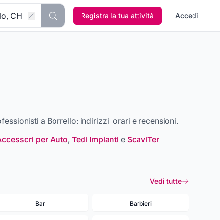
Registra la tua attività
Accedi
rofessionisti a
Borrello
: indirizzi, orari e recensioni.
Accessori per Auto
,
Tedi Impianti
e
ScaviTer
Vedi tutte
Bar
Barbieri