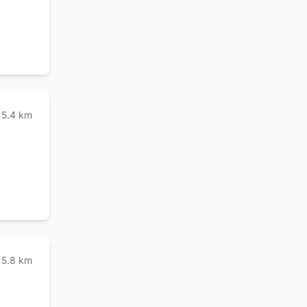
oli ed
enza
i
 e
5.4
km
5.8
km