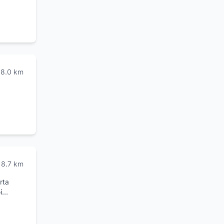
8.0
km
8.7
km
rta
i
ose
tti i
I piatti