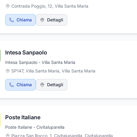
funebri, affissioni avvisi di lutto, allestimento camere ardenti, artic
Contrada Poggio, 12
,
Villa Santa Maria
arredi funebri, trasporti funebri nazionali ed internazionali, assist
pratiche cimiteriali, pratiche ASL, pratiche comunali, monumentali.
Chiama
Dettagli
Cremazione e tumulazioni. Serietà e professionalità per garantire a
famigliari del defunto la sicurezza e la tranquillità per una perfetta
solenne funzione.
Intesa Sanpaolo
Intesa Sanpaolo - Villa Santa Maria
SP147, Villa Santa Maria
,
Villa Santa Maria
Chiama
Dettagli
Poste Italiane
Poste Italiane - Civitaluparella
Piazza San Rocco, 1, Civitaluparella
,
Civitaluparella