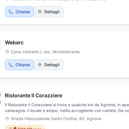
Chiama
Dettagli
Webarc
Corso Umberto I, snc
,
Monteferrante
Chiama
Dettagli
Ristorante Il Corazziere
Il Ristorante Il Corazziere si trova a qualche km da Agnone, in ape
campagna. Il locale è ampio, molto accogliente con camino. Da no
potrete gustare degli ottimi antipasti di salumi e formaggi, le fam
Strada Interpoderale Santo Onofrio, 80
,
Agnone
Sagne con fagioli, un'ottima pasta fresca che è presente in quasi tu
primi ordinabili, funghi porcini e piatti a base di tartufo della zona. 
🟠 Apre alle --:--