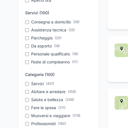
Aperto ora
Servizi (
100
)
Consegna a domicilio
(
28
)
Assistenza tecnica
(
25
)
Parcheggio
(
20
)
Da asporto
(
18
)
Personale qualificato
(
18
)
Feste di compleanno
(
17
)
Tagliandi auto
(
16
)
Categorie (
100
)
Soccorso stradale
(
16
)
Servizi
(
451
)
Elettrauto
(
16
)
Abitare e arredare
(
358
)
Trasferimento salme
(
15
)
Salute e bellezza
(
248
)
Servizio 24 ore
(
15
)
Fare la spesa
(
211
)
Assicurazioni per la
(
15
)
persona
Muoversi e viaggiare
(
179
)
Riparazione auto
Professionisti
(
160
(
)
15
)