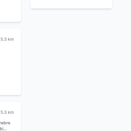
5.3
km
5.3
km
unebre
bi