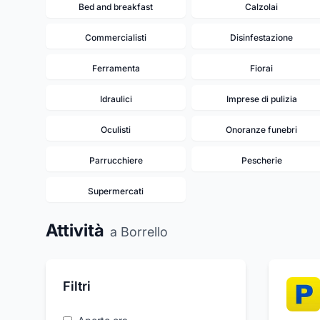
Bed and breakfast
Calzolai
Commercialisti
Disinfestazione
Ferramenta
Fiorai
Idraulici
Imprese di pulizia
Oculisti
Onoranze funebri
Parrucchiere
Pescherie
Supermercati
Attività
a Borrello
Filtri