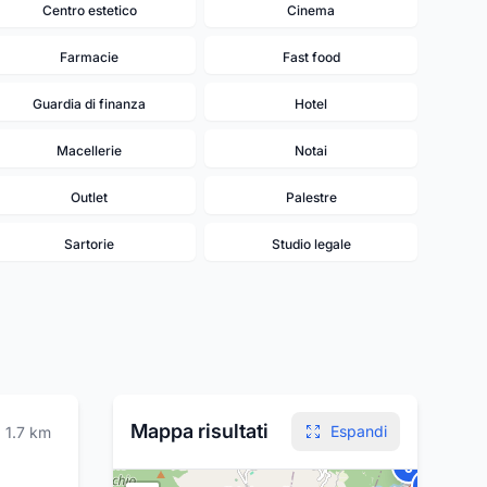
Centro estetico
Cinema
Farmacie
Fast food
Guardia di finanza
Hotel
Macellerie
Notai
15
Outlet
Palestre
Sartorie
Studio legale
Mappa risultati
Espandi
1.7
km
8
6
7