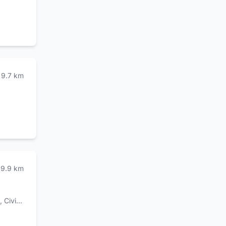
alati.
9.7
km
9.9
km
,
Civitaluparella