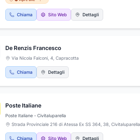
sono veramente abbondanti e sapranno saziare e deliziare tutti i p
Vi aspettiamo!
Chiama
Sito Web
Dettagli
De Renzis Francesco
Via Nicola Falconi, 4
,
Capracotta
Chiama
Dettagli
Poste Italiane
Poste Italiane - Civitaluparella
Strada Provinciale 216 di Atessa Ex SS 364, 38, Civitaluparella
Chiama
Sito Web
Dettagli