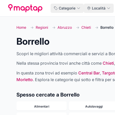
Categorie
Località
Home
→
Regioni
→
Abruzzo
→
Chieti
→
Borrello
Borrello
Scopri le migliori attività commerciali e servizi a Bor
Nella stessa provincia trovi anche città come
Chieti
In questa zona trovi ad esempio
Central Bar
,
Targot
Morletto
. Esplora le categorie qui sotto e filtra per s
Spesso cercate a Borrello
Alimentari
Autolavaggi