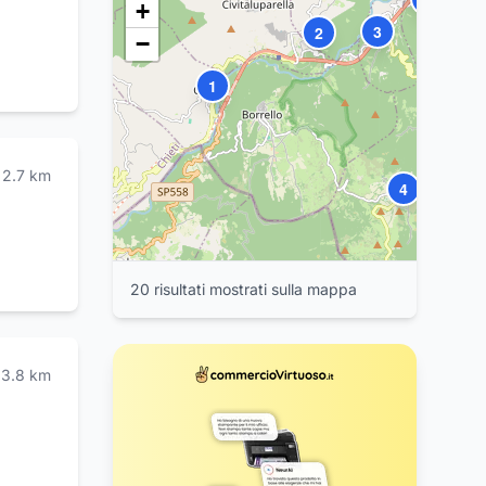
+
3
2
−
1
9
2.7
km
4
5
20
risultat
i
mostrat
i
sulla mappa
3.8
km
11
12