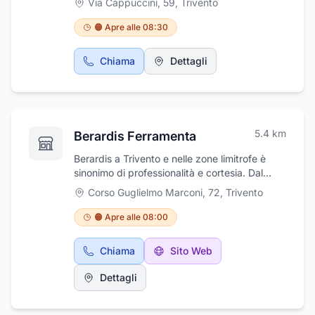
Via Cappuccini, 59
,
Trivento
professionalità ed esperienza.
🟠 Apre alle 08:30
Chiama
Dettagli
5.4
km
Berardis Ferramenta
Berardis a Trivento e nelle zone limitrofe è
sinonimo di professionalità e cortesia. Dal
1974 l'impresa si occupa, di ferramenta,
Corso Guglielmo Marconi, 72
,
Trivento
arredo giardino, elettronica, articoli per
animali, pulizie casa professionali, bulloneria,
🟠 Apre alle 08:00
vernici, elettroutensili e tanto altro.
Attualmente i punti vendita sono 2, quello
Chiama
Sito Web
storico legato alla ferramenta in C.so Marconi,
72 ed il più giovane punto vendita in via
Dettagli
Iconicella, 46 Casa Store Berardis. Il secondo
punto vendita ben gestito dalla moglie del
titolare è specializzato in prodotti per la casa