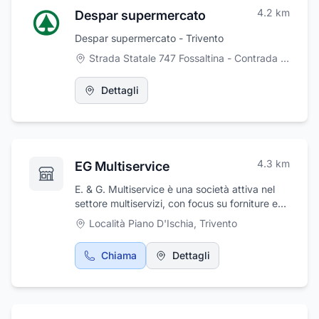
cucine, soggiorni, camere da letto
4.2
km
Despar supermercato
matrimoniali e singole, bagni, disimpegni,
cabine armadio, soppalchi e scale.
Despar supermercato - Trivento
Realizziamo, inoltre, porte e finestre su
Strada Statale 747 Fossaltina - Contrada Macchierio, Trivento
misura, in legno, legno-alluminio, alluminio.
Dettagli
4.3
km
EG Multiservice
E. & G. Multiservice è una società attiva nel
settore multiservizi, con focus su forniture e
servizi professionali per ambienti collettivi e
Località Piano D'Ischia
,
Trivento
strutture sanitarie. L’azienda opera nelle
seguenti aree:Fornitura all’ingrosso di prodotti
Chiama
Dettagli
per la pulizia e bevande, rivolta a case di
riposo, RSA, cliniche e strutture
sanitarie.Servizi di pulizia professionale per
ambienti interni, con interventi regolari o
periodici, personalizzati in base alle esigenze