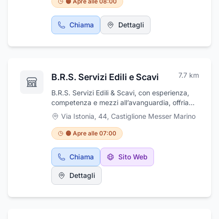
🟠 Apre alle 08:00
pane fresco, frutta e verdura. Offre anche un
servizio di consegna a domicilio per i clienti
Chiama
Dettagli
che ne fanno richiesta!
7.7
km
B.R.S. Servizi Edili e Scavi
B.R.S. Servizi Edili & Scavi, con esperienza,
competenza e mezzi all’avanguardia, offriamo
soluzioni su misura per privati, imprese e
Via Istonia, 44
,
Castiglione Messer Marino
pubblica amministrazione.Ci occupiamo
di:Scavi e demolizioniRealizzazione di
🟠 Apre alle 07:00
fondazioni e strutture in cemento
armatoUrbanizzazioni e sottofondi
Chiama
Sito Web
stradaliLavori edili civili e
industrialiGarantiamo affidabilità, puntualità e
Dettagli
massima sicurezza in ogni intervento.
Operiamo su tutto il territorio con serietà e
professionalità.