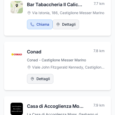
7.7
km
Bar Tabaccheria Il Calice di Colacillo Gian Luca
Via Istonia, 186
,
Castiglione Messer Marino
Chiama
Dettagli
7.8
km
Conad
Conad - Castiglione Messer Marino
Viale John Fitzgerald Kennedy, Castiglione Messer Marino
Dettagli
7.9
km
Casa di Accoglienza Mons. Gasbarro Madonna delle Grazie
La Casa di Accoglienza Mons. Gasbarro si