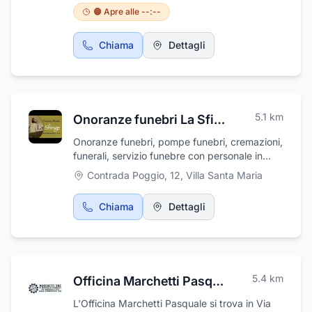
🟠 Apre alle --:--
Chiama
Dettagli
5.1
km
Onoranze funebri La Sfinge
Onoranze funebri, pompe funebri, cremazioni,
funerali, servizio funebre con personale in
divisa. Disbrigo pratiche, addobbi floreali,
Contrada Poggio, 12
,
Villa Santa Maria
addobbi funebri, affissioni avvisi di lutto,
allestimento camere ardenti, articoli ed arredi
Chiama
Dettagli
funebri, trasporti funebri nazionali ed
internazionali, assistenza pratiche cimiteriali,
pratiche ASL, pratiche comunali,
monumentali. Cremazione e tumulazioni.
Serietà e professionalità per garantire ai
5.4
km
Officina Marchetti Pasquale
famigliari del defunto la sicurezza e la
tranquillità per una perfetta e solenne
L'Officina Marchetti Pasquale si trova in Via
funzione.