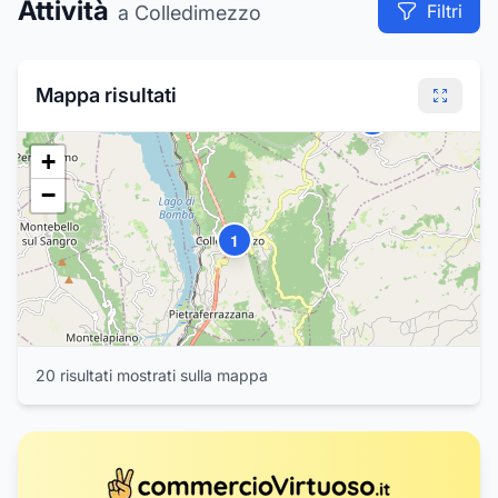
Attività
11
10
Filtri
a Colledimezzo
9
8
7
Mappa risultati
3
+
−
1
20
risultat
i
mostrat
i
sulla mappa
2
4
5
6
12
13