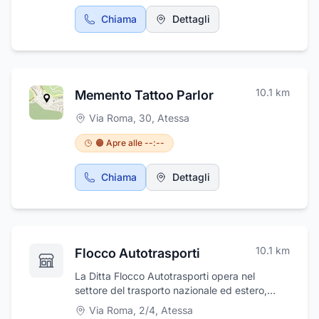
Chiama
Dettagli
10.1
km
Memento Tattoo Parlor
Via Roma, 30
,
Atessa
🟠 Apre alle --:--
Chiama
Dettagli
10.1
km
Flocco Autotrasporti
La Ditta Flocco Autotrasporti opera nel
settore del trasporto nazionale ed estero,
vanta un 'esperienza quarantennale. L'attività
Via Roma, 2/4
,
Atessa
garantisce ritiro merci, servizio contro terzi,