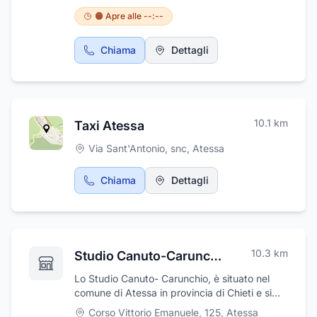
consegna, trasporti via terra, servizio corriere,
🟠 Apre alle --:--
spedizioni merci, spostamento di macchinari
presso officine operazioni di carico e
Chiama
Dettagli
scarico.caratteristiche, queste, che ci hanno
permesso di incrementare nel tempo la nostra
attività con un crescente numero di uomini e
mezzi e di conquistare la piena fiducia dei
committenti che abbiamo sempre servito con
10.1
km
Taxi Atessa
efficienza e puntualità.
Via Sant'Antonio, snc
,
Atessa
Chiama
Dettagli
10.3
km
Studio Canuto-Carunchio
Lo Studio Canuto- Carunchio, è situato nel
comune di Atessa in provincia di Chieti e si
occupa da oltre 50 anni di Consulenza del
Corso Vittorio Emanuele, 125
,
Atessa