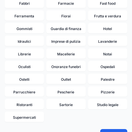
Fabbri
Farmacie
Fast food
Ferramenta
Fiorai
Frutta e verdura
Gommisti
Guardia di finanza
Hotel
Idraulici
Imprese di pulizia
Lavanderie
Librerie
Macellerie
Notai
Oculisti
Onoranze funebri
Ospedali
Ostelli
Outlet
Palestre
Parrucchiere
Pescherie
Pizzerie
18
20
16
17
19
Ristoranti
Sartorie
Studio legale
15
Supermercati