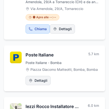
Amendola, 29/A a Tornareccio (CH) e da anni
con esperienza e massima professionalità si
Via Amendola, 29/A
,
Tornareccio
occupa di fornire servizio di assistenza e
riparazioni di autoveicoli di ogni marca e
🟠 Apre alle --:--
modello. L'officina dotata di mezzi tecnologici
moderni, si occupa anche dell'installazione e
Chiama
Dettagli
manutenzione di Impianti GPL, montaggi di
ganci traino e soccorso stradale. Centro
Revisioni Auto, Moto, Ape, Quad.
5.7
km
Poste Italiane
Poste Italiane - Bomba
Piazza Giacomo Matteotti, Bomba
,
Bomba
Dettagli
6.0
km
Iezzi Rocco Installatore Impianti Tecnologici