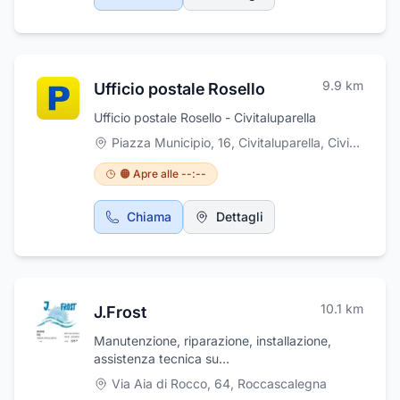
9.9
km
Ufficio postale Rosello
Ufficio postale Rosello - Civitaluparella
Piazza Municipio, 16, Civitaluparella
,
Civitaluparella
🟠 Apre alle --:--
Chiama
Dettagli
10.1
km
J.Frost
Manutenzione, riparazione, installazione,
assistenza tecnica su
impianti/apparecchiature refrigerazione e
Via Aia di Rocco, 64
,
Roccascalegna
ristorazione. Azienda certificata F-gas.