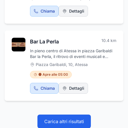
Lavoro, Studio Commerciale e Studio Legale.Il
nostro obiettivo è quello di offrire un servizio
Chiama
Dettagli
completo in ambito di diritto del lavoro.Presso
il nostro studio trovi Competenza e alta
professionalità .Vi aspettiamo
10.4
km
Bar La Perla
In pieno centro di Atessa in piazza Garibaldi
Bar la Perla, il ritrovo di eventi musicali e
Band,ottimo posto per un break rilassante,per
Piazza Garibaldi, 10
,
Atessa
un frizzante aperitivo ,ottime birre e buona
musica per una serata divertente.
🟠 Apre alle 05:00
Specializzati in speciali aperitivi con taglieri ,
birre e vini speciali. Vasta gamma di
Chiama
Dettagli
liquori,cocktail creativi. Possibilità di
prenotare tavoli nelle serate musicali,in un
ambiente di tendenza,ottimo rapporto qualità
prezzo Vi aspettiamo,la nostra professionalità
e cortesia al vostro servizio.
Carica altri risultati