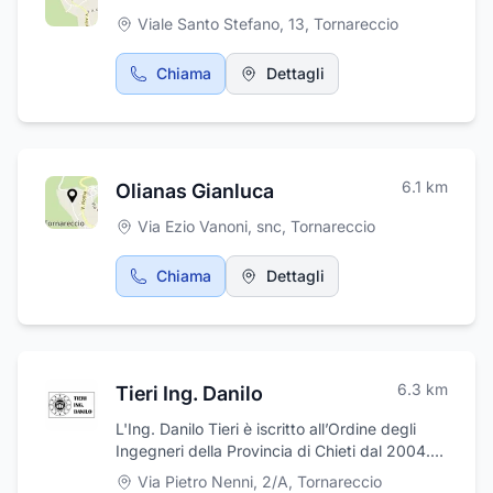
Viale Santo Stefano, 13
,
Tornareccio
Chiama
Dettagli
6.1
km
Olianas Gianluca
Via Ezio Vanoni, snc
,
Tornareccio
Chiama
Dettagli
6.3
km
Tieri Ing. Danilo
L'Ing. Danilo Tieri è iscritto all’Ordine degli
Ingegneri della Provincia di Chieti dal 2004.
Grazie all'esperienza maturata negli anni, è in
Via Pietro Nenni, 2/A
,
Tornareccio