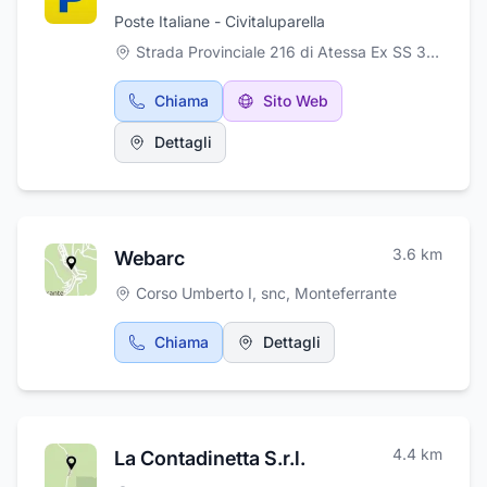
Poste Italiane - Civitaluparella
Strada Provinciale 216 di Atessa Ex SS 364, 38, Civitaluparella
Chiama
Sito Web
Dettagli
3.6
km
Webarc
Corso Umberto I, snc
,
Monteferrante
Chiama
Dettagli
4.4
km
La Contadinetta S.r.l.