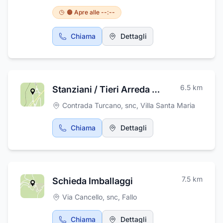
grado di offrire al cliente soluzioni
personalizzate per ogni esigenza,
🟠 Apre alle --:--
occupandosi del disbrigo di pratiche catastali,
di analisi strutturali, disbrigo di pratiche per
Chiama
Dettagli
certificazioni antincendio, direzione dei lavori,
effettua studi di ingegneria di fabbricati
industriali e si occupa di progettazioni per
edifici e per ristrutturazioni. La sua attività è
soprattutto rivolta al ruolo di CSE - CSP e di
6.5
km
Stanziani / Tieri Arreda di Tieri Elias
Responsabile dei Lavori per costruzione,
ampliamento e manutenzione di centrali
Contrada Turcano, snc
,
Villa Santa Maria
energetiche (elettriche -idroelettriche ed
eoliche) e nel campo delle sistemazioni
Chiama
Dettagli
idrauliche.
7.5
km
Schieda Imballaggi
Via Cancello, snc
,
Fallo
Chiama
Dettagli