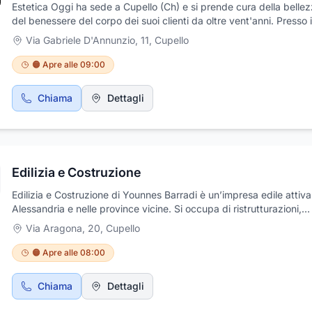
Estetica Oggi ha sede a Cupello (Ch) e si prende cura della bellez
del benessere del corpo dei suoi clienti da oltre vent'anni. Presso i
centro si eseguono numerosi trattamenti estetici adatti per qualsia
Via Gabriele D'Annunzio, 11
,
Cupello
di esigenza, tra cui trattamenti per il viso personalizzati e all’acido
ialuronico, massaggi tonificanti agli oli essenziali, californiani. Si p
🟠 Apre alle 09:00
inoltre massaggi e trattamenti estetici dimagranti, trattamenti mod
per il corpo, radiofrequenza e pressoterapia. Estetica Oggi si avva
Chiama
Dettagli
personale altamente qualificato, disponibile per eseguire ricostru
unghie e posa di smalto, manicure, pedicure curativa, depilazioni
luce pulsata. Si realizzano inoltre splendidi make-up, trucchi
personalizzati e da sposa. Estetica Oggi vi garantisce lo svolgime
migliori trattamenti eseguiti con metodiche innovative e altamente
Edilizia e Costruzione
efficaci.
Edilizia e Costruzione di Younnes Barradi è un’impresa edile attiv
Alessandria e nelle province vicine. Si occupa di ristrutturazioni,
manutenzioni, lavori di muratura, rifiniture, intonaci, cartongesso 
Via Aragona, 20
,
Cupello
altro. Grazie a esperienza, precisione e materiali di qualità, offre s
su misura per ogni esigenza, sia per privati che per aziende. Serie
🟠 Apre alle 08:00
professionalità garantite in ogni intervento.Per permetterci di offri
servizio ottimale vi chiediamo di inviarci la richiesta di preventivo
Chiama
Dettagli
informazioni dettagliate.