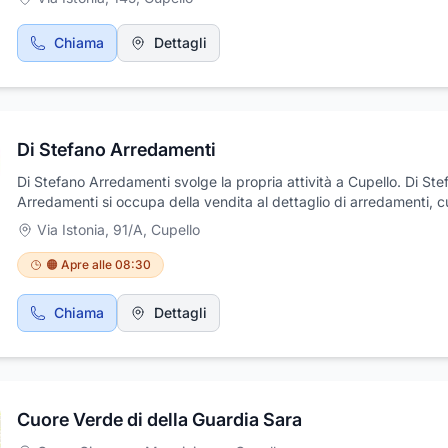
Chiama
Dettagli
Di Stefano Arredamenti
Di Stefano Arredamenti svolge la propria attività a Cupello. Di Ste
Arredamenti si occupa della vendita al dettaglio di arredamenti, c
componibili e mobili per arredare ogni ambiente della casa. Di Ste
Via Istonia, 91/A
,
Cupello
Arredamenti propone vasta scelta di arredi, oggettistica e compl
d'arredo in stile classico e moderno e tante proposte d'arredo di 
🟠 Apre alle 08:30
Di Stefano Arredamenti propone alla clientela una vasta gamma d
soluzioni d'arredo studiate in base alle diverse esigenze d'arredo
Chiama
Dettagli
garantendo sempre qualità e convenienza.
Cuore Verde di della Guardia Sara