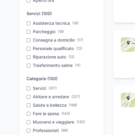
Aperto ora
Servizi (
100
)
Assistenza tecnica
(
19
)
Parcheggio
(
18
)
Consegna a domicilio
(
17
)
Personale qualificato
(
12
)
Riparazione auto
(
12
)
Trasferimento salme
(
11
)
Movimento terra
(
11
)
Categorie (
100
)
Aperitivi
(
11
)
Servizi
(
317
)
Cantina vini
(
10
)
Abitare e arredare
(
227
)
Consulenza aziendale
(
10
)
Salute e bellezza
(
168
)
Noleggio auto
(
10
)
Fare la spesa
(
143
)
Elettrauto
(
10
)
Muoversi e viaggiare
(
130
)
Soccorso stradale
(
9
)
Professionisti
(
99
)
Da asporto
(
9
)