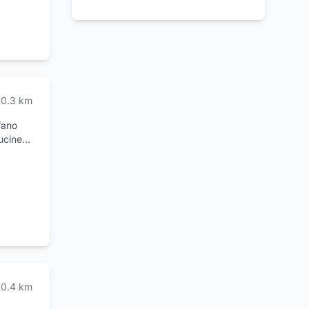
0.3
km
fano
ucine
fano
ementi
design.
i
0.4
km