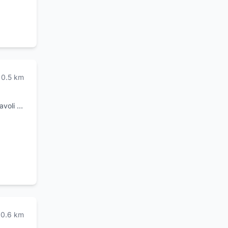
0.5
km
avoli e
 nel
amento.
ti da
ebook
i tipo
0.6
km