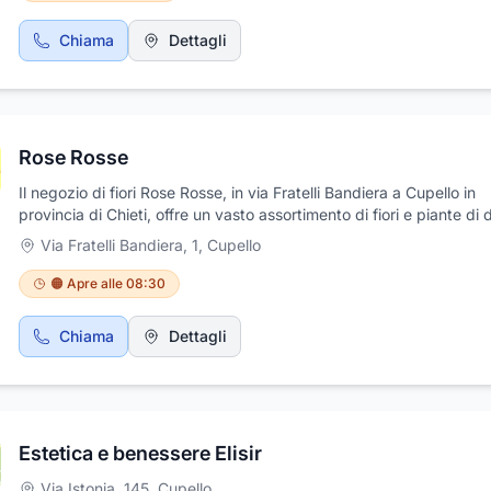
Chiama
Dettagli
Rose Rosse
Il negozio di fiori Rose Rosse, in via Fratelli Bandiera a Cupello in
provincia di Chieti, offre un vasto assortimento di fiori e piante di d
colori e tipologie. Nel negozio vengono realizzate composizioni e
Via Fratelli Bandiera, 1
,
Cupello
addobbi floreali adatti ad ogni tipo di cerimonia ed evento, quali
matrimoni, battesimi, funerali, lauree e molto altro. Inoltre, vi è la
🟠 Apre alle 08:30
possibilità di creare, presso Rose Rosse, bouquet floreali sulle rich
in base ai gusti delle future spose. Rose Rosse è il negozio ideale 
Chiama
Dettagli
regalare un'emozione attraverso un fiore.
Estetica e benessere Elisir
Via Istonia, 145
,
Cupello