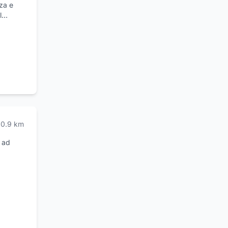
za e
l
si tipo
raticano
ellanti
le di
zione
 con
nto dei
0.9
km
a ad
e molto
oluzioni
tà e
re un
 con