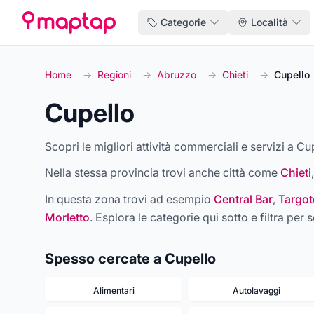
Categorie
Località
Home
→
Regioni
→
Abruzzo
→
Chieti
→
Cupello
Cupello
Scopri le migliori attività commerciali e servizi a Cup
Nella stessa provincia trovi anche città come
Chieti
In questa zona trovi ad esempio
Central Bar
,
Targot
Morletto
. Esplora le categorie qui sotto e filtra per s
Spesso cercate a Cupello
Alimentari
Autolavaggi