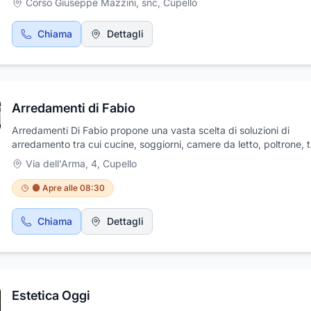
Corso Giuseppe Mazzini, snc
,
Cupello
Chiama
Dettagli
Arredamenti di Fabio
Arredamenti Di Fabio propone una vasta scelta di soluzioni di
arredamento tra cui cucine, soggiorni, camere da letto, poltrone, t
sedie, salotti, ufficio, librerie,camerette e bagni. Ampio show-room
Via dell'Arma, 4
,
Cupello
quale è possibile apprezzare proposte per qualsiasi tipo di arred
Viene effettuata la progettazione computerizzata con rendering.
🟠 Apre alle 08:30
Professionalità, cortesia e assistenza POST-VENDITA sono garanti
Arredamenti Di Fabio. Inoltre vi invitiamo a visitare la pagina Fac
Chiama
Dettagli
"arredamentidifabio" dove nella sezione foto-->album--
>REALIZZAZIONI trovate innumerevoli soluzioni realizzate per ogn
di ambiente. www.arredamentidifabio.it.
Estetica Oggi