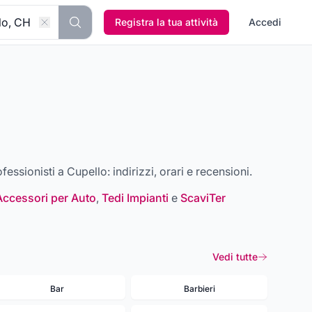
Registra la tua attività
Accedi
rofessionisti a
Cupello
: indirizzi, orari e recensioni.
Accessori per Auto
,
Tedi Impianti
e
ScaviTer
Vedi tutte
Bar
Barbieri