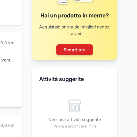
Hai un prodotto in mente?
Acquistalo online dai migliori negozi
italiani
0.3
km
Scopri ora
iversi
d
Attività suggerite
ieste e
per
Nessuna attività suggerite
0.3
km
Prova a modificare i filtri