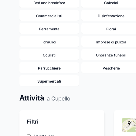
Bed and breakfast
Calzolai
Commercialisti
Disinfestazione
Ferramenta
Fiorai
Idraulici
Imprese di pulizia
Oculisti
Onoranze funebri
Parrucchiere
Pescherie
Supermercati
Attività
a Cupello
Filtri