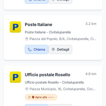
funebri, trasporti funebri nazionali ed
internazionali, assistenza pratiche cimiteriali,
pratiche ASL, pratiche comunali,
monumentali. Cremazione e tumulazioni.
Serietà e professionalità per garantire ai
3.2
km
Poste Italiane
famigliari del defunto la sicurezza e la
tranquillità per una perfetta e solenne
Poste Italiane - Civitaluparella
funzione.
Piazza del Popolo, 8/A, Civitaluparella
,
Civitaluparella
Chiama
Dettagli
4.6
km
Ufficio postale Rosello
Ufficio postale Rosello - Civitaluparella
Piazza Municipio, 16, Civitaluparella
,
Civitaluparella
🟠 Apre alle --:--