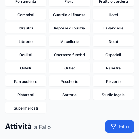
Ferramenta
Fiorai
Frutta e verdura
Gommisti
Guardia di finanza
Hotel
Idraulici
Imprese di pulizia
Lavanderie
Librerie
Macellerie
Notai
Oculisti
Onoranze funebri
Ospedali
Ostelli
Outlet
Palestre
14
Parrucchiere
Pescherie
Pizzerie
13
Ristoranti
Sartorie
Studio legale
Supermercati
Attività
Filtri
a Fallo
10