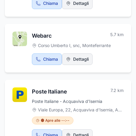
Chiama
Dettagli
5.7
km
Webarc
Corso Umberto I, snc
,
Monteferrante
Chiama
Dettagli
7.2
km
Poste Italiane
Poste Italiane - Acquaviva d'Isernia
Viale Europa, 22, Acquaviva d'Isernia
,
Acquaviva d'Isernia
🟠 Apre alle --:--
Chiama
Dettagli