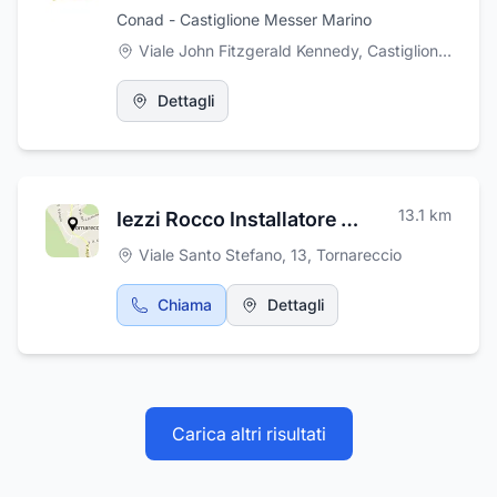
Gasbarro mette a disposizione dei suoi ospiti
Conad - Castiglione Messer Marino
una collaudata ed efficiente organizzazione in
grado di gestire ogni eventualità con grande
Viale John Fitzgerald Kennedy, Castiglione Messer Marino
professionalità e competenza.
Dettagli
13.1
km
Iezzi Rocco Installatore Impianti Tecnologici
Viale Santo Stefano, 13
,
Tornareccio
Chiama
Dettagli
Carica altri risultati