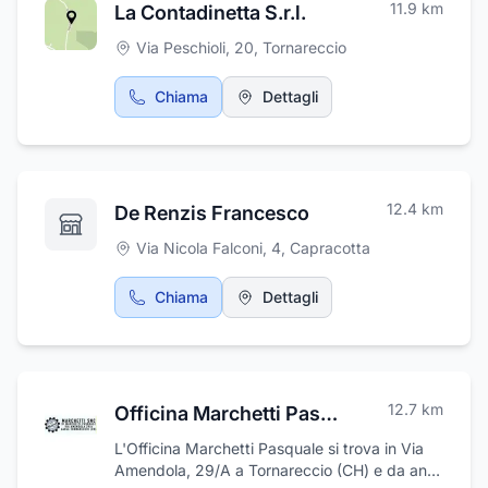
11.9
km
La Contadinetta S.r.l.
Via Peschioli, 20
,
Tornareccio
Chiama
Dettagli
12.4
km
De Renzis Francesco
Via Nicola Falconi, 4
,
Capracotta
Chiama
Dettagli
12.7
km
Officina Marchetti Pasquale
L'Officina Marchetti Pasquale si trova in Via
Amendola, 29/A a Tornareccio (CH) e da anni