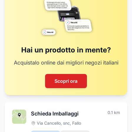
12
16
Hai un prodotto in mente?
Acquistalo online dai migliori negozi italiani
Scopri ora
0.1
km
Schieda Imballaggi
Via Cancello, snc
,
Fallo