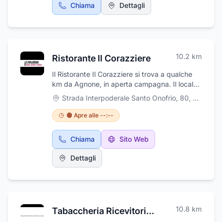
Chiama
Dettagli
10.2
km
Ristorante Il Corazziere
Il Ristorante Il Corazziere si trova a qualche
km da Agnone, in aperta campagna. Il locale
è ampio, molto accogliente con camino. Da
Strada Interpoderale Santo Onofrio, 80
,
Agnone
noi potrete gustare degli ottimi antipasti di
salumi e formaggi, le famose Sagne con
🟠 Apre alle --:--
fagioli, un'ottima pasta fresca che è presente
in quasi tutti i primi ordinabili, funghi porcini e
Chiama
Sito Web
piatti a base di tartufo della zona. I piatti sono
veramente abbondanti e sapranno saziare e
Dettagli
deliziare tutti i palati. Vi aspettiamo!
10.8
km
Tabaccheria Ricevitoria Lotto Ficca Cristina