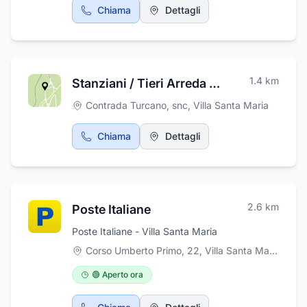
Chiama
Dettagli
1.4
km
Stanziani / Tieri Arreda di Tieri Elias
Contrada Turcano, snc
,
Villa Santa Maria
Chiama
Dettagli
2.6
km
Poste Italiane
Poste Italiane - Villa Santa Maria
Corso Umberto Primo, 22, Villa Santa Maria
,
Vill
🟢 Aperto ora