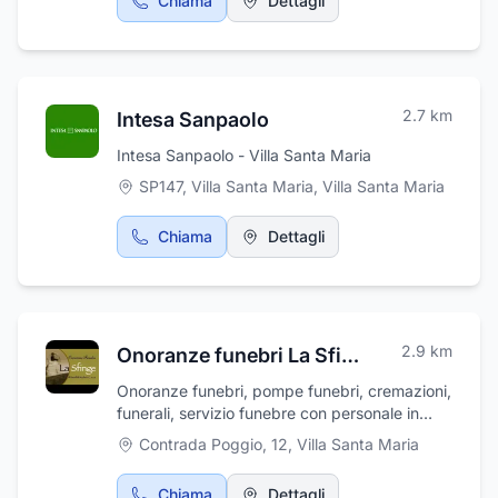
Chiama
Dettagli
2.7
km
Intesa Sanpaolo
Intesa Sanpaolo - Villa Santa Maria
SP147, Villa Santa Maria
,
Villa Santa Maria
Chiama
Dettagli
2.9
km
Onoranze funebri La Sfinge
Onoranze funebri, pompe funebri, cremazioni,
funerali, servizio funebre con personale in
divisa. Disbrigo pratiche, addobbi floreali,
Contrada Poggio, 12
,
Villa Santa Maria
addobbi funebri, affissioni avvisi di lutto,
allestimento camere ardenti, articoli ed arredi
Chiama
Dettagli