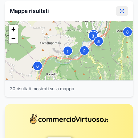
Mappa risultati
+
8
4
3
−
5
2
1
6
20
risultat
i
mostrat
i
sulla mappa
7
9