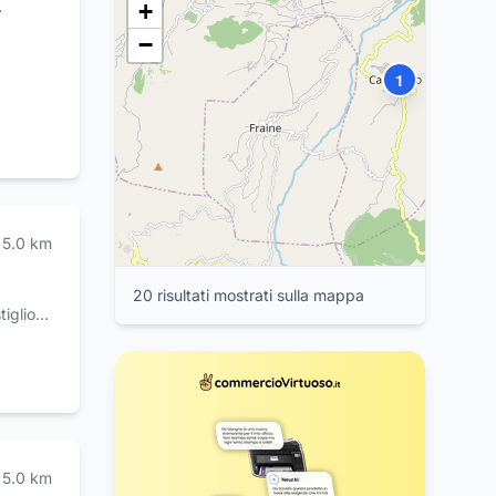
+
−
nel
mente
1
bentrato
n
tà,
5.0
km
2
4
3
5
6
7
8
20
risultat
i
mostrat
i
sulla mappa
e Messer Marino
5.0
km