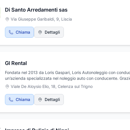
Di Santo Arredamenti sas
Via Giuseppe Garibaldi, 9
,
Liscia
Chiama
Dettagli
Gl Rental
Fondata nel 2013 da Loris Gaspari, Loris Autonoleggio con condu
un’azienda specializzata nel noleggio auto con conducente. Grazi
un’organizzazione precisa e professionale, offre un servizio di alto l
Viale De Aloysio Elio, 18
,
Celenza sul Trigno
garantendo puntualità, comfort e discrezione.L’azienda propone
trasferimenti da e per aeroporti, porti e stazioni ferroviarie, oltre a
Chiama
Dettagli
personalizzati in Italia e all’estero. Offre soluzioni per spostamenti
discoteche, eventi, locali e shopping tour, oltre a un servizio esclu
auto per cerimonie. Il personale altamente qualificato assicura
un’esperienza di viaggio sicura e confortevole, rispondendo alle
esigenze di privati, aziende e liberi professionisti.Loris Autonolegg