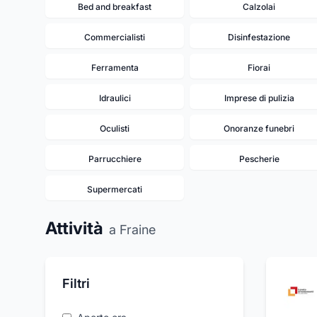
Bed and breakfast
Calzolai
Commercialisti
Disinfestazione
Ferramenta
Fiorai
Idraulici
Imprese di pulizia
Oculisti
Onoranze funebri
Parrucchiere
Pescherie
Supermercati
Attività
a Fraine
Filtri