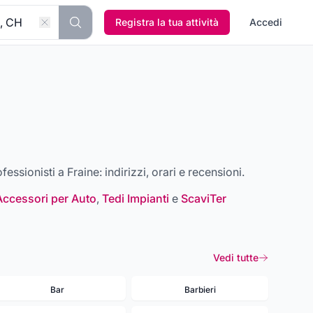
Registra la tua attività
Accedi
rofessionisti a
Fraine
: indirizzi, orari e recensioni.
Accessori per Auto
,
Tedi Impianti
e
ScaviTer
Vedi tutte
Bar
Barbieri