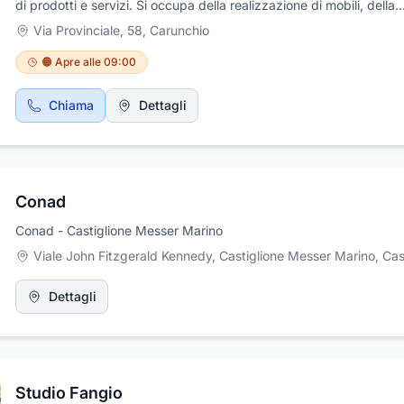
di prodotti e servizi. Si occupa della realizzazione di mobili, della
costruzione e manutenzione di botti e infissi, del commercio di
Via Provinciale, 58
,
Carunchio
arredamenti da interni. Collabora con selezionate aziende, leader 
settore, che si distinguono per stile, qualità e funzionalità. Attual
🟠 Apre alle 09:00
l'azienda è gestita dal figlio del fondatore Eliseo Loreto, che è su
al padre da circa 10 anni. Nel punto vendita situato a Carunchio, i
Chiama
Dettagli
provincia di Chieti, in Via Provinciale, 58 vi aspettano professionali
serietà e competenza che da sempre caratterizzano la Loreto
Arredamenti.
Conad
Conad - Castiglione Messer Marino
Viale John Fitzgerald Kennedy, Castiglione Messer Marino
,
Castiglion
Dettagli
Studio Fangio