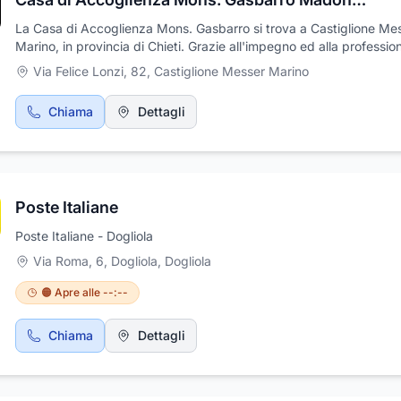
La Casa di Accoglienza Mons. Gasbarro si trova a Castiglione Me
Marino, in provincia di Chieti. Grazie all'impegno ed alla profession
dei propri collaboratori, la Casa di Accoglienza Mons. Gasbarro è 
Via Felice Lonzi, 82
,
Castiglione Messer Marino
grado di fornire un prezioso servizio assistenza e ricerca personal
in base ad ogni anziano, che necessita di trovare ubicazione in u
Chiama
Dettagli
struttura sanitaria (residenze sanitarie assistenziali, case di riposo
Casa di Accoglienza Mons. Gasbarro mette a disposizione dei suoi
una collaudata ed efficiente organizzazione in grado di gestire og
eventualità con grande professionalità e competenza.
Poste Italiane
Poste Italiane - Dogliola
Via Roma, 6, Dogliola
,
Dogliola
🟠 Apre alle --:--
Chiama
Dettagli