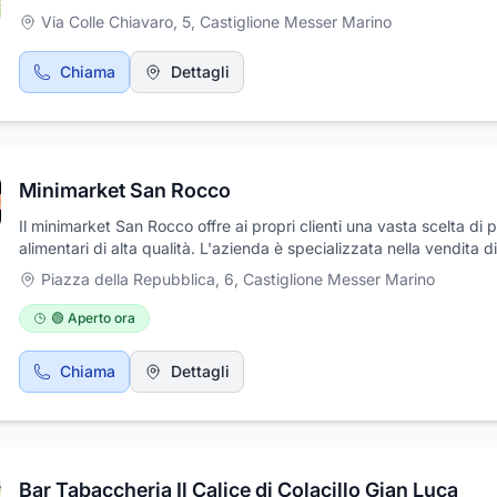
Via Colle Chiavaro, 5
,
Castiglione Messer Marino
Chiama
Dettagli
Minimarket San Rocco
Il minimarket San Rocco offre ai propri clienti una vasta scelta di p
alimentari di alta qualità. L'azienda è specializzata nella vendita di
ortofrutta, carni e formaggi, salumi selezionati con cura dai miglior
Piazza della Repubblica, 6
,
Castiglione Messer Marino
produttori, pane fresco, frutta e verdura. Offre anche un servizio d
consegna a domicilio per i clienti che ne fanno richiesta!
🟢 Aperto ora
Chiama
Dettagli
Bar Tabaccheria Il Calice di Colacillo Gian Luca