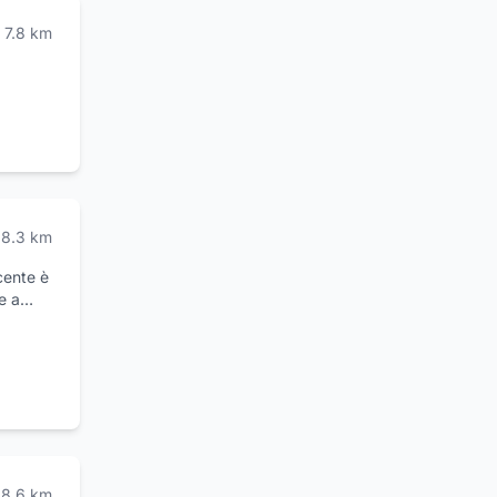
7.8
km
8.3
km
cente è
e a
ivello,
 tour
 verso
sivo di
io
8.6
km