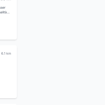
sser
alità
in
izzata,
na
). La
 ospiti
ni
6.1
km