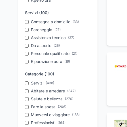
Aperto ora
Servizi (
100
)
Consegna a domicilio
(
33
)
Parcheggio
(
27
)
Assistenza tecnica
(
27
)
Da asporto
(
26
)
Personale qualificato
(
21
)
Riparazione auto
(
19
)
Consulenza aziendale
(
17
)
Categorie (
100
)
Aperitivi
(
17
)
Servizi
(
438
)
Trasferimento salme
(
15
)
Abitare e arredare
(
347
)
Soccorso stradale
(
15
)
Salute e bellezza
(
270
)
Feste di compleanno
(
15
)
Fare la spesa
(
206
)
Pronto intervento
(
15
)
Muoversi e viaggiare
(
188
)
Cantina vini
(
14
)
Professionisti
(
164
)
Servizio 24 ore
(
14
)