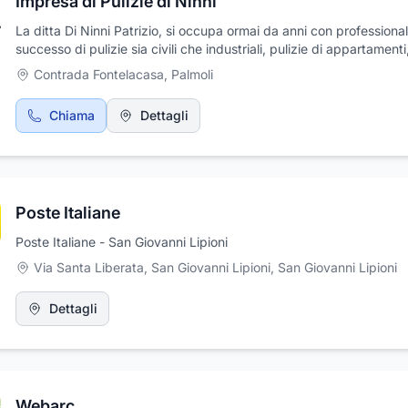
Impresa di Pulizie di Ninni
opera su tutto il territorio nazionale e internazionale, fornendo un 
su misura per ogni esigenza di mobilità, con un parco auto di al
La ditta Di Ninni Patrizio, si occupa ormai da anni con professional
e la massima attenzione ai dettagli.
successo di pulizie sia civili che industriali, pulizie di appartamenti
condomini e di uffici. Offre servizi di pulizia per qualsiasi tipo di e
Contrada Fontelacasa
,
Palmoli
manifestazione. Inoltre, si occupa di levigature marmo e trattamen
cotto.
Chiama
Dettagli
Poste Italiane
Poste Italiane - San Giovanni Lipioni
Via Santa Liberata, San Giovanni Lipioni
,
San Giovanni Lipioni
Dettagli
Webarc