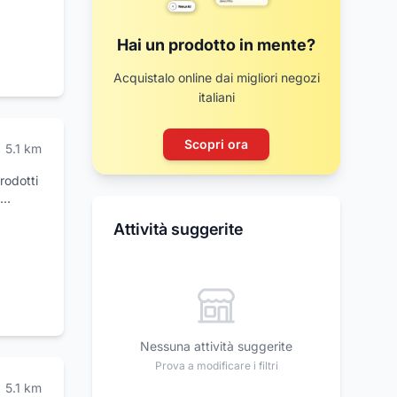
14
Hai un prodotto in mente?
Acquistalo online dai migliori negozi
italiani
Scopri ora
5.1
km
rodotti
i
Attività suggerite
i
Nessuna attività suggerite
Prova a modificare i filtri
5.1
km