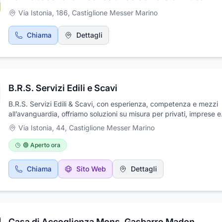
Via Istonia, 186
,
Castiglione Messer Marino
Chiama
Dettagli
B.R.S. Servizi Edili e Scavi
B.R.S. Servizi Edili & Scavi, con esperienza, competenza e mezzi
all’avanguardia, offriamo soluzioni su misura per privati, imprese e
pubblica amministrazione.Ci occupiamo di:Scavi e
Via Istonia, 44
,
Castiglione Messer Marino
demolizioniRealizzazione di fondazioni e strutture in cemento
armatoUrbanizzazioni e sottofondi stradaliLavori edili civili e
🟢 Aperto ora
industrialiGarantiamo affidabilità, puntualità e massima sicurezza i
intervento. Operiamo su tutto il territorio con serietà e professional
Chiama
Sito Web
Dettagli
Casa di Accoglienza Mons. Gasbarro Madonna delle Grazie