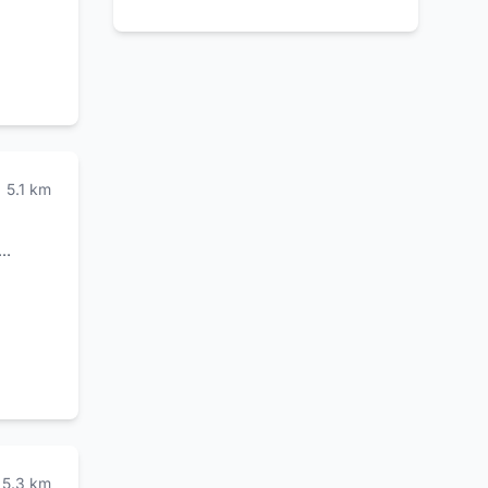
5.1
km
n ogni
ità.
5.3
km