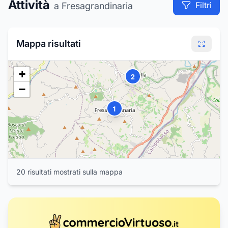
Attività
Filtri
a Fresagrandinaria
10
Mappa risultati
13
+
2
−
1
3
20
risultat
i
mostrat
i
sulla mappa
4
8
5
7
6
9
11