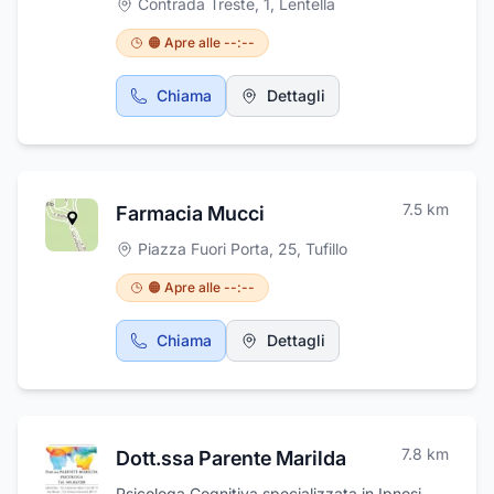
Contrada Treste, 1
,
Lentella
Lentella (CH) . Grazie alla volontà
imprenditoriale di Pietro e Gaetano Del
🟠 Apre alle --:--
Borrello e alla passione ereditata 50 anni, la
società si occupa di movimento terra,
Chiama
Dettagli
fornitura inerti, demolizioni, trasporti in conto
terzi, gestione e trasporti dei rifiuti speciali. La
Treste Scavi possiede tutte le autorizzazioni
di categoria 4, per il trasporto e la gestione
dei rifiuti speciali non pericolosi.
7.5
km
Farmacia Mucci
Piazza Fuori Porta, 25
,
Tufillo
🟠 Apre alle --:--
Chiama
Dettagli
7.8
km
Dott.ssa Parente Marilda
Psicologa Cognitiva specializzata in Ipnosi