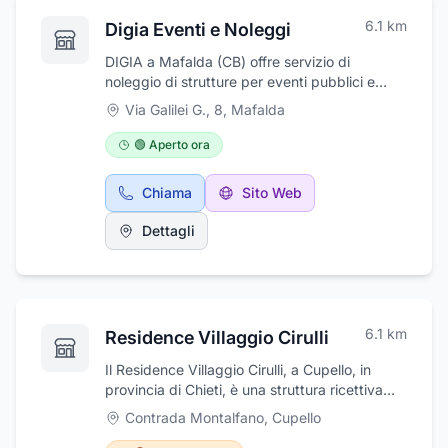
6.1
km
Digia Eventi e Noleggi
DIGIA a Mafalda (CB) offre servizio di
noleggio di strutture per eventi pubblici e
privati: palco modulare, tavoli e panche,
Via Galilei G., 8
,
Mafalda
gruppi elettrogeni, transenne in plastica e
transenne antipanico. Inoltre organizziamo
🟢 Aperto ora
allestimenti di palloncini per ogni tipo di
evento.
Chiama
Sito Web
Dettagli
6.1
km
Residence Villaggio Cirulli
Il Residence Villaggio Cirulli, a Cupello, in
provincia di Chieti, è una struttura ricettiva
che si pone come meta ideale per chiunque
Contrada Montalfano
,
Cupello
voglia concedersi giorni di relax o crogiolarsi