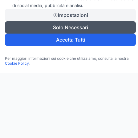
di social media, pubblicità e analisi.
Impostazioni
Solo Necessari
Accetta Tutti
Per maggiori informazioni sui cookie che utilizziamo, consulta la nostra
Cookie Policy
.
Trova le migliori attività commerciali, negozi e servizi in tutta
Italia. Ricerca per categoria, brand, regione, provincia e città.
Facebook
Instagram
Twitter
ESPLORA