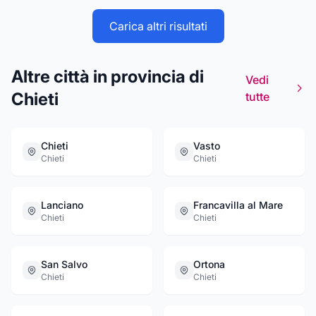
permesso di annoverare tra i propri clienti,
enti pubblici ed imprese di alto livello.
Carica altri risultati
Altre città in provincia di
Vedi
Chieti
tutte
Chieti
Vasto
Chieti
Chieti
Lanciano
Francavilla al Mare
Chieti
Chieti
San Salvo
Ortona
Chieti
Chieti