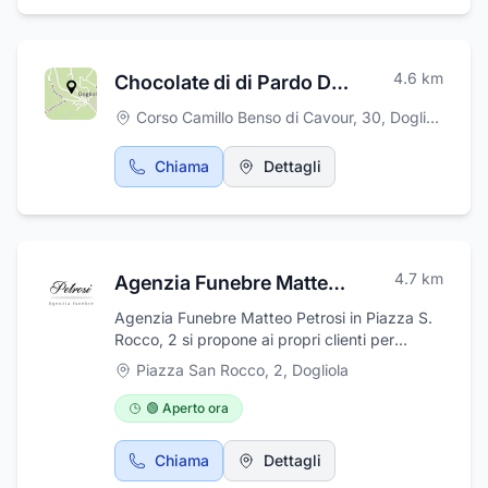
sempre mirato alla massima cura e assistenza
del cliente.
4.6
km
Chocolate di di Pardo Daniela
Corso Camillo Benso di Cavour, 30
,
Dogliola
Chiama
Dettagli
4.7
km
Agenzia Funebre Matteo Petrosi
Agenzia Funebre Matteo Petrosi in Piazza S.
Rocco, 2 si propone ai propri clienti per
fornire un'assistenza seria e professionale per
Piazza San Rocco, 2
,
Dogliola
l'organizzazione di funerali completi.
L'impresa di pompe funebri di Dogliola si
🟢 Aperto ora
occupa di trasporti internazionali e nazionali,
del disbrigo di tutte le le pratiche
Chiama
Dettagli
amministrative e della sistemazione cimiteriale