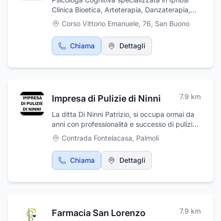
Clinica Bioetica, Arteterapia, Danzaterapia,
Counseling Psicologico e Coaching
Corso Vittorio Emanuele, 76
,
San Buono
Professionale
Chiama
Dettagli
7.9
km
Impresa di Pulizie di Ninni
La ditta Di Ninni Patrizio, si occupa ormai da
anni con professionalità e successo di pulizie
sia civili che industriali, pulizie di
Contrada Fontelacasa
,
Palmoli
appartamenti, di condomini e di uffici. Offre
servizi di pulizia per qualsiasi tipo di evento e
Chiama
Dettagli
manifestazione. Inoltre, si occupa di
levigature marmo e trattamenti cotto.
7.9
km
Farmacia San Lorenzo