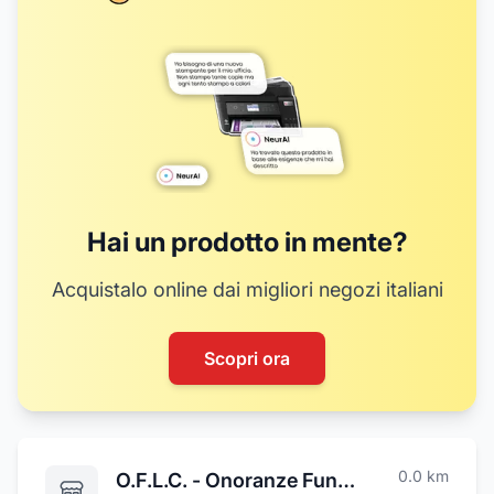
16
Hai un prodotto in mente?
Acquistalo online dai migliori negozi italiani
Scopri ora
0.0
km
O.F.L.C. - Onoranze Funebri L'Ultima Casa