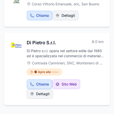
Corso Vittorio Emanuele, snc
,
San Buono
Chiama
Dettagli
8.0
km
Di Pietro S.r.l.
Di Pietro s.r.l. opera nel settore edile dal 1985
ed è specializzata nel commercio di materiali
edili in contrada Cannivieri a Montenero di
Contrada Cannivieri, SNC
,
Montenero di Bisaccia
Bisaccia (CB). Di Pietro s.r.l. tratta ceramiche
e rivestimenti, sanitari e lavorazione marmi, su
🟠 Apre alle --:--
una superficie di circa 3.000 m², di cui 480
coperti. L'azienda, a conduzione familiare,
Chiama
Sito Web
offre consulenza sui prodotti commercializzati
e dispone di mezzi propri per effettuare le
Dettagli
consegne presso i clienti. Disponibilità delle
migliori marche, cortesia e professionalità,
sono le prerogative che le hanno permesso di
crescere in questi anni e che hanno altresì