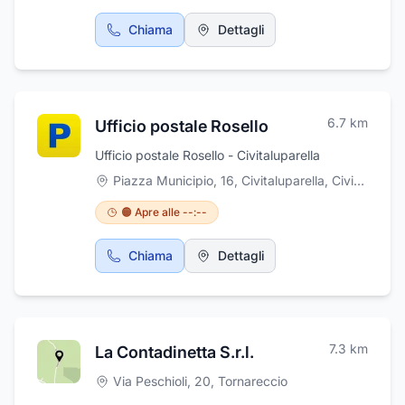
Chiama
Dettagli
6.7
km
Ufficio postale Rosello
Ufficio postale Rosello - Civitaluparella
Piazza Municipio, 16, Civitaluparella
,
Civitaluparella
🟠 Apre alle --:--
Chiama
Dettagli
7.3
km
La Contadinetta S.r.l.
Via Peschioli, 20
,
Tornareccio