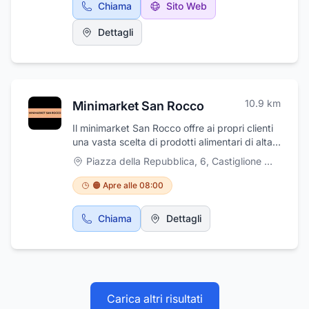
Chiama
Sito Web
stradaliLavori edili civili e
industrialiGarantiamo affidabilità, puntualità e
Dettagli
massima sicurezza in ogni intervento.
Operiamo su tutto il territorio con serietà e
professionalità.
10.9
km
Minimarket San Rocco
Il minimarket San Rocco offre ai propri clienti
una vasta scelta di prodotti alimentari di alta
qualità. L'azienda è specializzata nella
Piazza della Repubblica, 6
,
Castiglione Messer Marino
vendita di ortofrutta, carni e formaggi, salumi
selezionati con cura dai migliori produttori,
🟠 Apre alle 08:00
pane fresco, frutta e verdura. Offre anche un
servizio di consegna a domicilio per i clienti
Chiama
Dettagli
che ne fanno richiesta!
Carica altri risultati