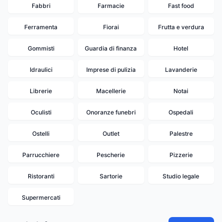
Fabbri
Farmacie
Fast food
Ferramenta
Fiorai
Frutta e verdura
Gommisti
Guardia di finanza
Hotel
Idraulici
Imprese di pulizia
Lavanderie
Librerie
Macellerie
Notai
Oculisti
Onoranze funebri
Ospedali
Ostelli
Outlet
Palestre
Parrucchiere
Pescherie
Pizzerie
15
14
13
12
Ristoranti
Sartorie
Studio legale
10
Supermercati
9