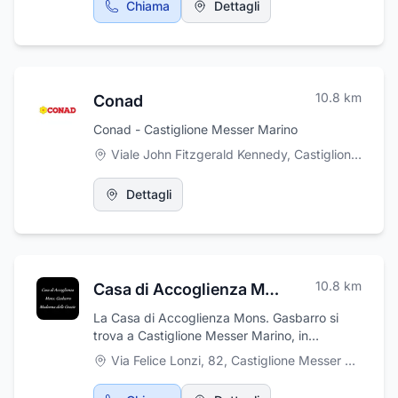
Chiama
Dettagli
certificazioni antincendio, direzione dei lavori,
effettua studi di ingegneria di fabbricati
industriali e si occupa di progettazioni per
edifici e per ristrutturazioni. La sua attività è
soprattutto rivolta al ruolo di CSE - CSP e di
10.8
km
Conad
Responsabile dei Lavori per costruzione,
ampliamento e manutenzione di centrali
Conad - Castiglione Messer Marino
energetiche (elettriche -idroelettriche ed
Viale John Fitzgerald Kennedy, Castiglione Messer Marino
eoliche) e nel campo delle sistemazioni
idrauliche.
Dettagli
10.8
km
Casa di Accoglienza Mons. Gasbarro Madonna delle Grazie
La Casa di Accoglienza Mons. Gasbarro si
trova a Castiglione Messer Marino, in
provincia di Chieti. Grazie all'impegno ed alla
Via Felice Lonzi, 82
,
Castiglione Messer Marino
professionalità dei propri collaboratori, la
Casa di Accoglienza Mons. Gasbarro è in