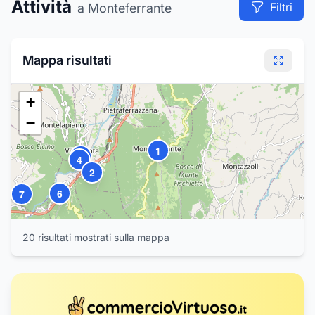
Attività
Filtri
a Monteferrante
Mappa risultati
5
+
−
1
3
4
2
6
7
20
risultat
i
mostrat
i
sulla mappa
8