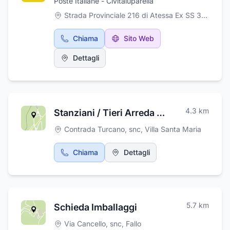
Poste Italiane - Civitaluparella
Strada Provinciale 216 di Atessa Ex SS 364, 38, Civitaluparella
Chiama
Sito Web
Dettagli
4.3
km
Stanziani / Tieri Arreda di Tieri Elias
Contrada Turcano, snc
,
Villa Santa Maria
Chiama
Dettagli
5.7
km
Schieda Imballaggi
Via Cancello, snc
,
Fallo