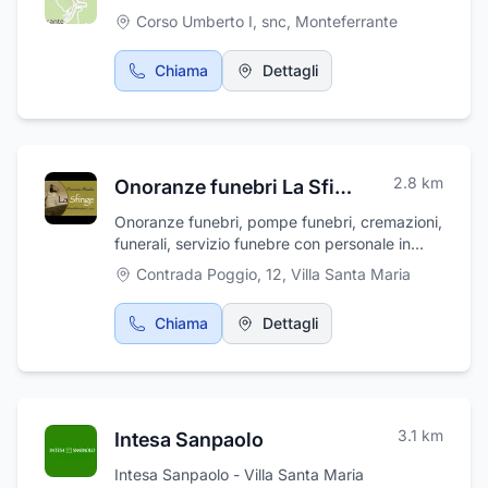
Corso Umberto I, snc
,
Monteferrante
Chiama
Dettagli
2.8
km
Onoranze funebri La Sfinge
Onoranze funebri, pompe funebri, cremazioni,
funerali, servizio funebre con personale in
divisa. Disbrigo pratiche, addobbi floreali,
Contrada Poggio, 12
,
Villa Santa Maria
addobbi funebri, affissioni avvisi di lutto,
allestimento camere ardenti, articoli ed arredi
Chiama
Dettagli
funebri, trasporti funebri nazionali ed
internazionali, assistenza pratiche cimiteriali,
pratiche ASL, pratiche comunali,
monumentali. Cremazione e tumulazioni.
Serietà e professionalità per garantire ai
3.1
km
Intesa Sanpaolo
famigliari del defunto la sicurezza e la
tranquillità per una perfetta e solenne
Intesa Sanpaolo - Villa Santa Maria
funzione.