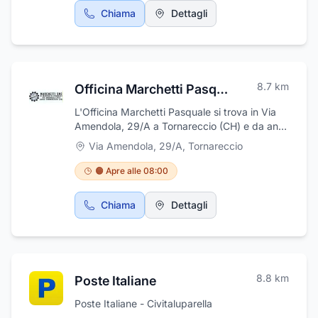
Chiama
Dettagli
8.7
km
Officina Marchetti Pasquale
L'Officina Marchetti Pasquale si trova in Via
Amendola, 29/A a Tornareccio (CH) e da anni
con esperienza e massima professionalità si
Via Amendola, 29/A
,
Tornareccio
occupa di fornire servizio di assistenza e
riparazioni di autoveicoli di ogni marca e
🟠 Apre alle 08:00
modello. L'officina dotata di mezzi tecnologici
moderni, si occupa anche dell'installazione e
Chiama
Dettagli
manutenzione di Impianti GPL, montaggi di
ganci traino e soccorso stradale. Centro
Revisioni Auto, Moto, Ape, Quad.
8.8
km
Poste Italiane
Poste Italiane - Civitaluparella