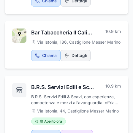
Chiama
Dettagli
grado di fornire un prezioso servizio
assistenza e ricerca personalizzata, in base
ad ogni anziano, che necessita di trovare
ubicazione in una struttura sanitaria
(residenze sanitarie assistenziali, case di
10.9
km
Bar Tabaccheria Il Calice di Colacillo Gian Luca
riposo). La Casa di Accoglienza Mons.
Gasbarro mette a disposizione dei suoi ospiti
Via Istonia, 186
,
Castiglione Messer Marino
una collaudata ed efficiente organizzazione in
grado di gestire ogni eventualità con grande
Chiama
Dettagli
professionalità e competenza.
10.9
km
B.R.S. Servizi Edili e Scavi
B.R.S. Servizi Edili & Scavi, con esperienza,
competenza e mezzi all’avanguardia, offriamo
soluzioni su misura per privati, imprese e
Via Istonia, 44
,
Castiglione Messer Marino
pubblica amministrazione.Ci occupiamo
di:Scavi e demolizioniRealizzazione di
🟢 Aperto ora
fondazioni e strutture in cemento
armatoUrbanizzazioni e sottofondi