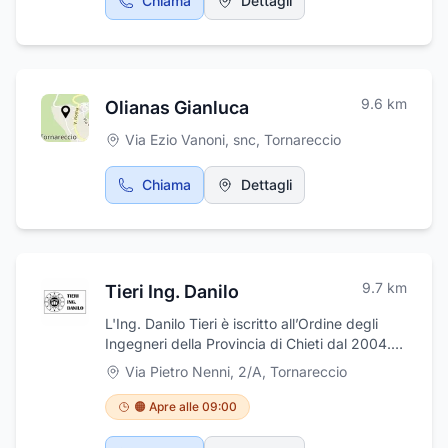
Chiama
Dettagli
9.6
km
Olianas Gianluca
Via Ezio Vanoni, snc
,
Tornareccio
Chiama
Dettagli
9.7
km
Tieri Ing. Danilo
L'Ing. Danilo Tieri è iscritto all’Ordine degli
Ingegneri della Provincia di Chieti dal 2004.
Grazie all'esperienza maturata negli anni, è in
Via Pietro Nenni, 2/A
,
Tornareccio
grado di offrire al cliente soluzioni
personalizzate per ogni esigenza,
🟠 Apre alle 09:00
occupandosi del disbrigo di pratiche catastali,
di analisi strutturali, disbrigo di pratiche per