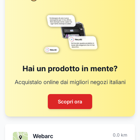
16
20
18
19
17
Hai un prodotto in mente?
Acquistalo online dai migliori negozi italiani
Scopri ora
0.0
km
Webarc