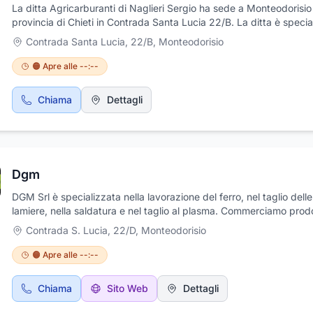
La ditta Agricarburanti di Naglieri Sergio ha sede a Monteodorisio 
provincia di Chieti in Contrada Santa Lucia 22/B. La ditta è specia
nella produzione, distribuzione e vendita sia all'ingrosso che al de
Contrada Santa Lucia, 22/B
,
Monteodorisio
di carburanti, combustibili e lubrificanti per uso agricolo. Inoltre s
di produzioni lubrificanti derivanti dalla lavorazione di olii combusti
🟠 Apre alle --:--
olii vegetali e minerali allo stato grezzo. L'azienda Agricarburanti 
anche attività di distribuzione attraverso i propri mezzi che sono d
Chiama
Dettagli
dei sistemi tecnologici più avanzati in campo sicurezza e trasport
Dgm
DGM Srl è specializzata nella lavorazione del ferro, nel taglio delle
lamiere, nella saldatura e nel taglio al plasma. Commerciamo prodo
ferro, lamiere per conto terzi, costruiamo e vendiamo macchine ute
Contrada S. Lucia, 22/D
,
Monteodorisio
eseguendo la saldatura dei metalli, la pressatura e la piegatura,
assemblaggio di strutture metalliche, taglio laser e carpenteria met
🟠 Apre alle --:--
medio-pesante. Costruiamo anche macchine per la lavorazione de
profilati. Il nostro organico tecnico-amministrativo vanta una gran
Chiama
Sito Web
Dettagli
esperienza ed è capace di consigliarvi nella scelta giusta con
competenza e professionalità. Siamo all'avanguardia sotto il profil