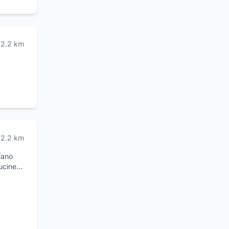
i tipo
2.2
km
2.2
km
fano
ucine
fano
ementi
design.
i