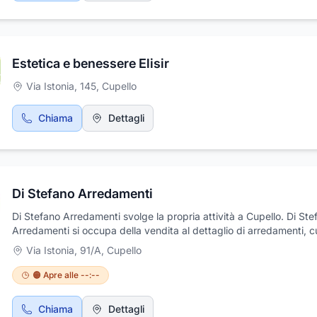
>REALIZZAZIONI trovate innumerevoli soluzioni realizzate per ogn
di ambiente. www.arredamentidifabio.it.
Estetica e benessere Elisir
Via Istonia, 145
,
Cupello
Chiama
Dettagli
Di Stefano Arredamenti
Di Stefano Arredamenti svolge la propria attività a Cupello. Di Ste
Arredamenti si occupa della vendita al dettaglio di arredamenti, c
componibili e mobili per arredare ogni ambiente della casa. Di Ste
Via Istonia, 91/A
,
Cupello
Arredamenti propone vasta scelta di arredi, oggettistica e compl
d'arredo in stile classico e moderno e tante proposte d'arredo di 
🟠 Apre alle --:--
Di Stefano Arredamenti propone alla clientela una vasta gamma d
soluzioni d'arredo studiate in base alle diverse esigenze d'arredo
Chiama
Dettagli
garantendo sempre qualità e convenienza.