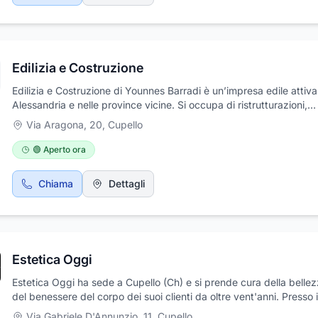
Edilizia e Costruzione
Edilizia e Costruzione di Younnes Barradi è un’impresa edile attiv
Alessandria e nelle province vicine. Si occupa di ristrutturazioni,
manutenzioni, lavori di muratura, rifiniture, intonaci, cartongesso 
Via Aragona, 20
,
Cupello
altro. Grazie a esperienza, precisione e materiali di qualità, offre s
su misura per ogni esigenza, sia per privati che per aziende. Serie
🟢 Aperto ora
professionalità garantite in ogni intervento.Per permetterci di offri
servizio ottimale vi chiediamo di inviarci la richiesta di preventivo
Chiama
Dettagli
informazioni dettagliate.
Estetica Oggi
Estetica Oggi ha sede a Cupello (Ch) e si prende cura della bellez
del benessere del corpo dei suoi clienti da oltre vent'anni. Presso i
centro si eseguono numerosi trattamenti estetici adatti per qualsia
Via Gabriele D'Annunzio, 11
,
Cupello