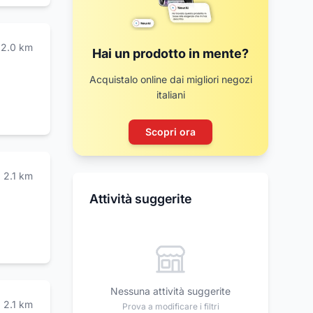
orso
 di
2.0
km
e umane
Hai un prodotto in mente?
o
ibrio di
Acquistalo online dai migliori negozi
 la
italiani
o di
Scopri ora
à legate
2.1
km
Attività suggerite
Nessuna attività suggerite
2.1
km
Prova a modificare i filtri