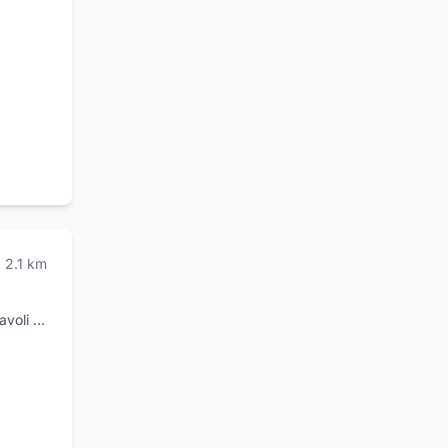
2.1
km
avoli e
 nel
amento.
ti da
ebook