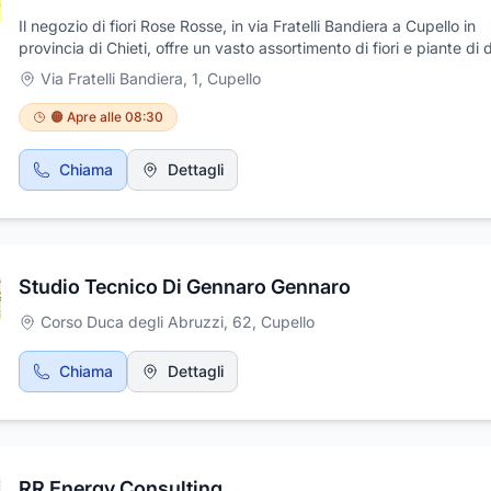
Il negozio di fiori Rose Rosse, in via Fratelli Bandiera a Cupello in
provincia di Chieti, offre un vasto assortimento di fiori e piante di d
colori e tipologie. Nel negozio vengono realizzate composizioni e
Via Fratelli Bandiera, 1
,
Cupello
addobbi floreali adatti ad ogni tipo di cerimonia ed evento, quali
matrimoni, battesimi, funerali, lauree e molto altro. Inoltre, vi è la
🟠 Apre alle 08:30
possibilità di creare, presso Rose Rosse, bouquet floreali sulle rich
in base ai gusti delle future spose. Rose Rosse è il negozio ideale 
Chiama
Dettagli
regalare un'emozione attraverso un fiore.
Studio Tecnico Di Gennaro Gennaro
Corso Duca degli Abruzzi, 62
,
Cupello
Chiama
Dettagli
RR Energy Consulting