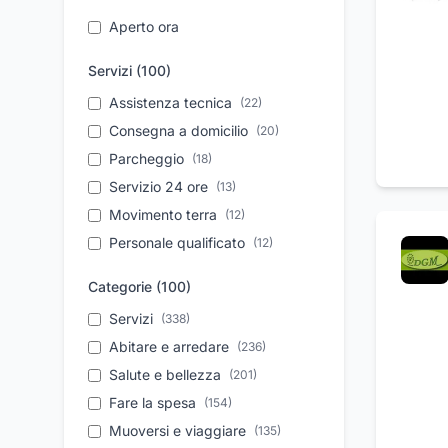
Aperto ora
Servizi (
100
)
Assistenza tecnica
(
22
)
Consegna a domicilio
(
20
)
Parcheggio
(
18
)
Servizio 24 ore
(
13
)
Movimento terra
(
12
)
Personale qualificato
(
12
)
Riparazione auto
(
12
)
Categorie (
100
)
Trasferimento salme
(
11
)
Servizi
(
338
)
Cantina vini
(
11
)
Abitare e arredare
(
236
)
Aperitivi
(
11
)
Salute e bellezza
(
201
)
Elettrauto
(
11
)
Fare la spesa
(
154
)
Soccorso stradale
(
10
)
Muoversi e viaggiare
(
135
)
Da asporto
(
10
)