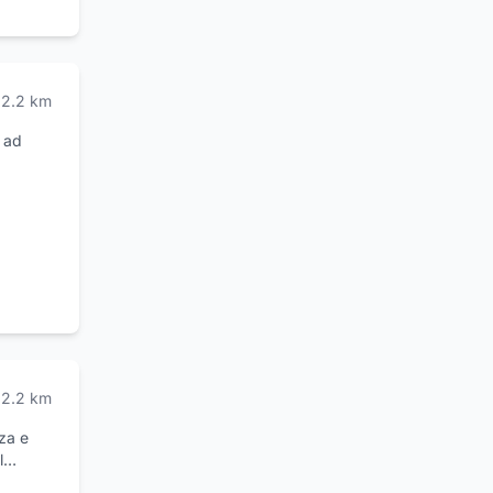
2.2
km
a ad
e molto
oluzioni
tà e
re un
 con
2.2
km
za e
l
si tipo