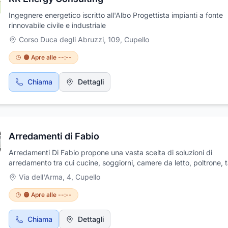
Ingegnere energetico iscritto all'Albo Progettista impianti a fonte
rinnovabile civile e industriale
Corso Duca degli Abruzzi, 109
,
Cupello
🟠 Apre alle --:--
Chiama
Dettagli
Arredamenti di Fabio
Arredamenti Di Fabio propone una vasta scelta di soluzioni di
arredamento tra cui cucine, soggiorni, camere da letto, poltrone, t
sedie, salotti, ufficio, librerie,camerette e bagni. Ampio show-room
Via dell'Arma, 4
,
Cupello
quale è possibile apprezzare proposte per qualsiasi tipo di arred
Viene effettuata la progettazione computerizzata con rendering.
🟠 Apre alle --:--
Professionalità, cortesia e assistenza POST-VENDITA sono garanti
Arredamenti Di Fabio. Inoltre vi invitiamo a visitare la pagina Fac
Chiama
Dettagli
"arredamentidifabio" dove nella sezione foto-->album--