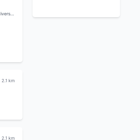
iversi
d
ieste e
per
2.1
km
2.1
km