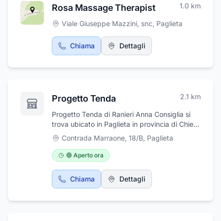
1.0
km
Rosa Massage Therapist
Viale Giuseppe Mazzini, snc
,
Paglieta
Chiama
Dettagli
2.1
km
Progetto Tenda
Progetto Tenda di Ranieri Anna Consiglia si
trova ubicato in Paglieta in provincia di Chieti,
in ctr. Marraone 18/B. Progetto Tenda di
Contrada Marraone, 18/B
,
Paglieta
Ranieri Anna Consiglia dispone di un vasto
assortimento di tendaggi, tappezzeria e
🟢 Aperto ora
tende da sole da interno e da esterno. Il
negozio è contattabile tramite il numero
Chiama
Dettagli
telefonico 0872/900060 e all'indirizzo di
posta elettronica progetto-tenda@hotmail.it.