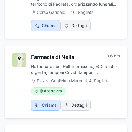
territorio di Paglieta, organizzando funerali
completi con grande discrezione e
Corso Garibaldi, 140
,
Paglieta
professionalità. L'agenzia si occupa di tutto
quello che concerne la cerimonia: addobbi
Chiama
Dettagli
funebri, recupero, ricomposizione e vestizione
salme, esumazioni, trasporti nazionali e
internazionali, stampa di ricordini, fornitura di
ceramiche, lapidi ed arte sacra, pubblicazione
di necrologie sui quotidiani e disbrigo di
0.6
km
Farmacia di Nella
pratiche funerarie.
Holter cardiaco, Holter pressorio, ECG anche
urgente, tamponi Covid, tamponi
Streptococco, test PCR, analisi sangue
Piazza Guglielmo Marconi, 4
,
Paglieta
capillare, vastissimo reparto COSMETICO
🟢 Aperto ora
Chiama
Dettagli