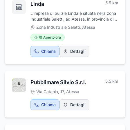
5.5
km
Linda
L'impresa di pulizie Linda è situata nella zona
Industriale Saletti, ad Atessa, in provincia di
Chieti. L'impresa Linda opera dagli inizi degli
Zona Industriale Saletti
,
Atessa
anni '90 nel settore delle pulizie industriali e
civili. Negli anni successivi, Linda ha
🟢 Aperto ora
incrementato la propria offerta lavorativa con
nuovi servizi quali: disinfestazione,
Chiama
Dettagli
derattizzazione, giardinaggio e manutenzione
edile. L'impresa di pulizie garantisce
professionalità, competenza e serietà.
Garantiamo il servizio di pulizia, anche
durante il fine settimana, qualora il cliente ne
5.5
km
Pubblimare Silvio S.r.l.
avesse bisogno.
Via Catania, 17
,
Atessa
Chiama
Dettagli