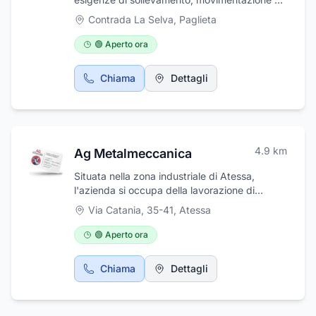
trasporti di merci, macchinari e attrezzature
Contrada La Selva
,
Paglieta
di qualsiasi genere. Siamo in Val Di Sangro, a
due passi dall'Uscita A14 Val Di Sangro e
🟢 Aperto ora
dalla Zona Industriale. Sappiamo che il tempo
è denaro, per questo i nostri servizi sono attivi
Chiama
Dettagli
sempre (H24 - 7/7): Puoi chiamarci di notte, il
sabato, la domenica ed anche nei giorni
festivi.
4.9
km
Ag Metalmeccanica
Situata nella zona industriale di Atessa,
l'azienda si occupa della lavorazione di
strutture metalliche ed assemblaggi di
Via Catania, 35-41
,
Atessa
particolari con saldatura tig mig mag
🟢 Aperto ora
Chiama
Dettagli