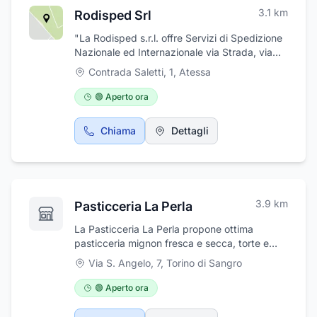
3.1
km
Rodisped Srl
"La Rodisped s.r.l. offre Servizi di Spedizione
Nazionale ed Internazionale via Strada, via
Aerea, via Nave, via Treno ed Intermodale.
Contrada Saletti, 1
,
Atessa
🟢 Aperto ora
Chiama
Dettagli
3.9
km
Pasticceria La Perla
La Pasticceria La Perla propone ottima
pasticceria mignon fresca e secca, torte e
semifreddi per tutti i gusti. La pasticceria, che
Via S. Angelo, 7
,
Torino di Sangro
svolge anche servizio bar, si distingue per la
grande conoscenza e manualità nel cake
🟢 Aperto ora
design per la realizzazione di torte
personalizzate per ogni occasione. La