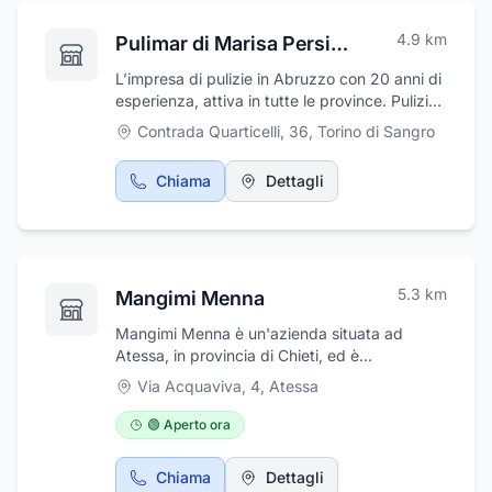
4.9
km
Pulimar di Marisa Persichitti
L’impresa di pulizie in Abruzzo con 20 anni di
esperienza, attiva in tutte le province. Pulizie
e sanificazioni garantite, ecologiche e
Contrada Quarticelli, 36
,
Torino di Sangro
professionali.
Chiama
Dettagli
5.3
km
Mangimi Menna
Mangimi Menna è un'azienda situata ad
Atessa, in provincia di Chieti, ed è
specializzata nella produzione e vendita di
Via Acquaviva, 4
,
Atessa
mangimi, cereali, foraggi e integratori
zootecnici per diverse tipologie di animali.
🟢 Aperto ora
Servendo allevatori di bovini, suini, ovini,
pollame e cavalli, l'azienda si distingue per la
Chiama
Dettagli
sua capacità di consegnare direttamente