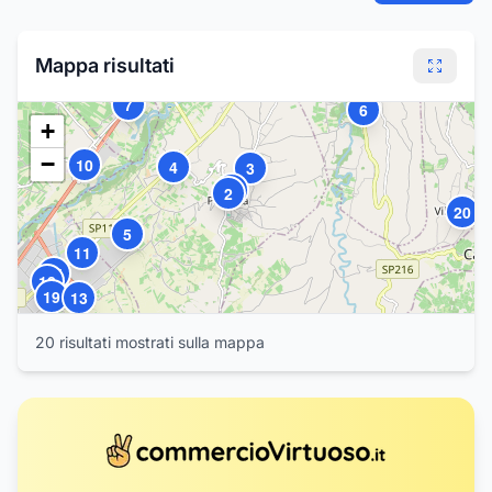
17
14
12
16
Mappa risultati
8
9
7
6
+
−
10
4
3
1
2
20
5
11
15
18
19
13
20
risultat
i
mostrat
i
sulla mappa