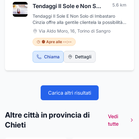
5.6
km
Tendaggi Il Sole e Non Solo
Tendaggi Il Sole E Non Solo di Imbastaro
Cinzia offre alla gentile clientela la possibilità
di scegliere tende da interni e da sole di
Via Aldo Moro, 16
,
Torino di Sangro
diverse tipologie, tessuti e colori. Inoltre
dispone di tessuti per tende da sole marca
🟠 Apre alle --:--
Tempotest, aste per tendaggi, forniture per
arredo, tessuti per tende da interno e da
Chiama
Dettagli
ufficio. Si eseguono installazione, sostituzione
e riparazione di ogni tipo di tenda, oltre al
montaggio di zanzariere e di tende da interni.
Tendaggi Il Sole E Non Solo si trova in via
Aldo Moro 16 a Torino di Sangro, provincia di
Chieti.
Carica altri risultati
Altre città in provincia di
Vedi
Chieti
tutte