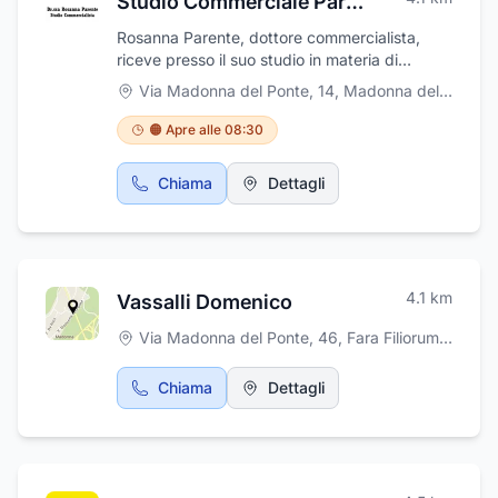
Studio Commerciale Parente Dr.ssa Rosanna
Rosanna Parente, dottore commercialista,
riceve presso il suo studio in materia di
consulenza fiscale-societaria e di contenziosi
Via Madonna del Ponte, 14
,
Madonna del Ponte
tributari. Si occupa inoltre di stesura di bilanci,
servizi fiscali per il commercio con l' estero,
🟠 Apre alle 08:30
analisi dei costi. Lo studio è punto di
riferimento per le aziende ed i professionisti
Chiama
Dettagli
che desiderano affidare la gestione di tutte le
pratiche fiscali ed amministrative dell'attività.
4.1
km
Vassalli Domenico
Via Madonna del Ponte, 46
,
Fara Filiorum Petri
Chiama
Dettagli