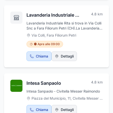
4.8
km
Lavanderia Industriale Rita
Lavanderia Industriale Rita si trova in Via Colli
Snc a Fara Filiorum Petri (CH).La Lavanderia
Industriale Rita opera con professionalità e
Via Colli
,
Fara Filiorum Petri
attenzione a Fara Filiorum Petri, offrendo
servizi specializzati di lavanderia industriale
🟠 Apre alle 09:00
per alberghi, ristoranti e comunità. L'azienda
si occupa del lavaggio, della sanificazione e
Chiama
Dettagli
del noleggio di biancheria, garantendo
massima qualità, puntualità e cura dei tessuti.
Grazie all’esperienza maturata nel settore,
Lavanderia Rita è il partner ideale per chi
cerca soluzioni affidabili e personalizzate per
4.8
km
Intesa Sanpaolo
la gestione della biancheria.
Intesa Sanpaolo - Civitella Messer Raimondo
Piazza del Municipio, 11, Civitella Messer Raimondo
Chiama
Dettagli