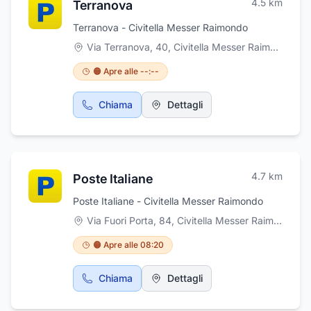
4.5
km
Terranova
Terranova - Civitella Messer Raimondo
Via Terranova, 40, Civitella Messer Raimondo
,
Ci
🟠 Apre alle --:--
Chiama
Dettagli
4.7
km
Poste Italiane
Poste Italiane - Civitella Messer Raimondo
Via Fuori Porta, 84, Civitella Messer Raimondo
,
C
🟠 Apre alle 08:20
Chiama
Dettagli