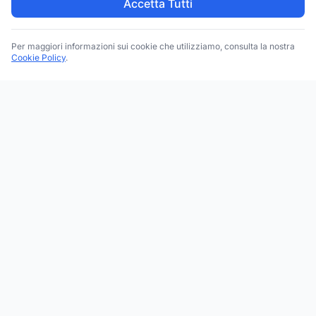
Accetta Tutti
Per maggiori informazioni sui cookie che utilizziamo, consulta la nostra
Cookie Policy
.
Trova le migliori attività commerciali, negozi e servizi in tutta
Italia. Ricerca per categoria, brand, regione, provincia e città.
Facebook
Instagram
Twitter