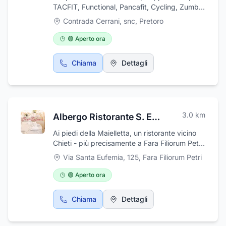
TACFIT, Functional, Pancafit, Cycling, Zumba,
Krav Maga. Per un fitness completo. Unisciti
Contrada Cerrani, snc
,
Pretoro
ora!
🟢 Aperto ora
Chiama
Dettagli
3.0
km
Albergo Ristorante S. Eufemia
Ai piedi della Maielletta, un ristorante vicino
Chieti - più precisamente a Fara Filiorum Petri
- vi accoglierà con simpatia, disponibilità e
Via Santa Eufemia, 125
,
Fara Filiorum Petri
cordialità: è l'Albergo Ristorante S. Eufemia.
Le due grandi sale, eleganti e raffinate, sono
🟢 Aperto ora
arredate con grande cura nei particolari; in
grado di ospitare sino a 300 coperti, questo
Chiama
Dettagli
ristorante vicino Chieti è l'ideale per chi
desidera organizzare banchetti e cerimonie e
durante la stagione estiva il grande gazebo