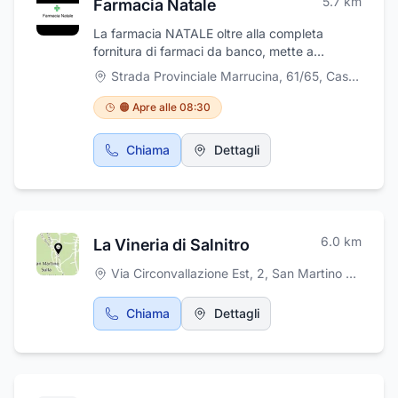
5.7
km
manutenzione del verde. Abruzzo Verde offre
Farmacia Natale
ai potenziali clienti sopralluoghi e consulenze
La farmacia NATALE oltre alla completa
nonché la stesura di preventivi
fornitura di farmaci da banco, mette a
completamente gratuiti.
disposizione della clientela una serie di utili
Strada Provinciale Marrucina, 61/65
,
Casacanditella
servizi quali: analisi del sangue (quadro
lipidico completo, emoglobina glicata), Holter
🟠 Apre alle 08:30
pressorio e holter cardiaco, Ecg, prenotazioni
Cup. Lo staff, competente ed aggiornato, sarà
Chiama
Dettagli
a vostra disposizione per supportarvi in ogni
acquisto. La farmacia NATALE vi aspetta in
via Marrucina, 61/65 a Casacanditella, in
provincia di Chieti.
6.0
km
La Vineria di Salnitro
Via Circonvallazione Est, 2
,
San Martino sulla Marrucina
Chiama
Dettagli