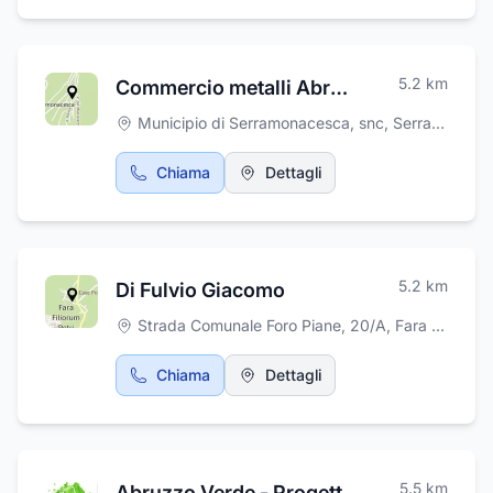
5.2
km
Commercio metalli Abruzzo coop slm
Municipio di Serramonacesca, snc
,
Serramonacesca
Chiama
Dettagli
5.2
km
Di Fulvio Giacomo
Strada Comunale Foro Piane, 20/A
,
Fara Filiorum Petri
Chiama
Dettagli
5.5
km
Abruzzo Verde - Progettazione Realizzazione Manutenzione Giardini Campi Sportivi