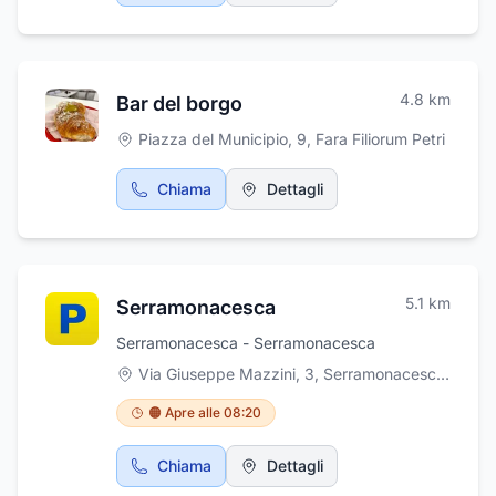
4.8
km
Bar del borgo
Piazza del Municipio, 9
,
Fara Filiorum Petri
Chiama
Dettagli
5.1
km
Serramonacesca
Serramonacesca - Serramonacesca
Via Giuseppe Mazzini, 3, Serramonacesca
,
Serr
🟠 Apre alle 08:20
Chiama
Dettagli