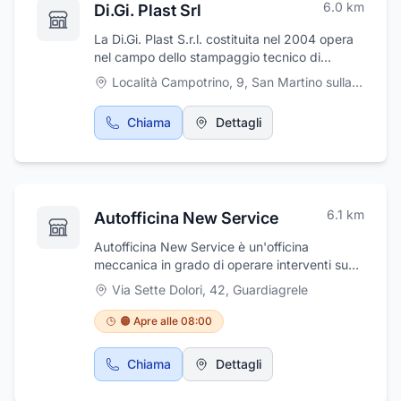
6.0
km
Di.Gi. Plast Srl
La Di.Gi. Plast S.r.l. costituita nel 2004 opera
nel campo dello stampaggio tecnico di
materie plastiche. L’unità produttiva della
Località Campotrino, 9
,
San Martino sulla Marrucina
società, recentemente acquistata per dare
adeguata risposta alle esigenze produttive ed
Chiama
Dettagli
organizzative attuali e future, è situata a San
Martino sulla Marrucina (CH), Zona industriale
– Località Campotrino. La stessa è costituita
da un capannone industriale, con circostante
corte esterna di pertinenza, il tutto per una
6.1
km
Autofficina New Service
superficie di circa mq. 5.500.
Autofficina New Service è un'officina
meccanica in grado di operare interventi su
qualsiasi tipo di vettura, che dispone di tutte
Via Sette Dolori, 42
,
Guardiagrele
le competenze ed attrezzature di base per
garantire qualità ed efficienza sulle riparazioni
🟠 Apre alle 08:00
effettuate. L'officina opera nel rispetto del
"Patto con l'Automobilista", garantendo i
Chiama
Dettagli
criteri di trasparenza e professionalità propri
del Gruppo. Realizza una continua crescita