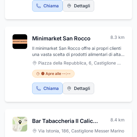
Chiama
Dettagli
8.3
km
Minimarket San Rocco
Il minimarket San Rocco offre ai propri clienti
una vasta scelta di prodotti alimentari di alta
qualità. L'azienda è specializzata nella
Piazza della Repubblica, 6
,
Castiglione Messer Marino
vendita di ortofrutta, carni e formaggi, salumi
selezionati con cura dai migliori produttori,
🟠 Apre alle --:--
pane fresco, frutta e verdura. Offre anche un
servizio di consegna a domicilio per i clienti
Chiama
Dettagli
che ne fanno richiesta!
8.4
km
Bar Tabaccheria Il Calice di Colacillo Gian Luca
Via Istonia, 186
,
Castiglione Messer Marino