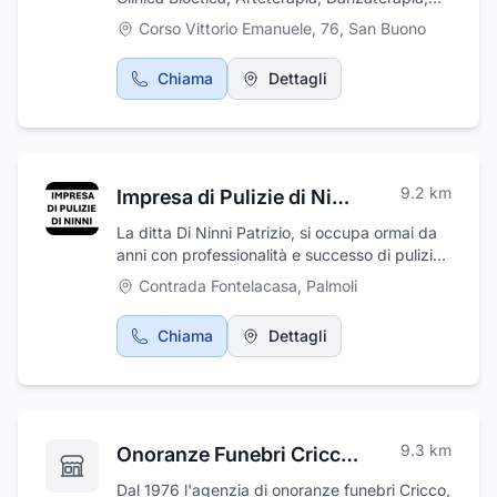
Counseling Psicologico e Coaching
Corso Vittorio Emanuele, 76
,
San Buono
Professionale
Chiama
Dettagli
9.2
km
Impresa di Pulizie di Ninni
La ditta Di Ninni Patrizio, si occupa ormai da
anni con professionalità e successo di pulizie
sia civili che industriali, pulizie di
Contrada Fontelacasa
,
Palmoli
appartamenti, di condomini e di uffici. Offre
servizi di pulizia per qualsiasi tipo di evento e
Chiama
Dettagli
manifestazione. Inoltre, si occupa di
levigature marmo e trattamenti cotto.
9.3
km
Onoranze Funebri Cricco Giovanni
Dal 1976 l'agenzia di onoranze funebri Cricco,