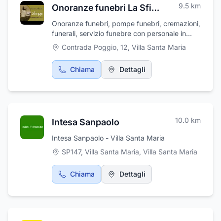
9.5
km
Onoranze funebri La Sfinge
Onoranze funebri, pompe funebri, cremazioni,
funerali, servizio funebre con personale in
divisa. Disbrigo pratiche, addobbi floreali,
Contrada Poggio, 12
,
Villa Santa Maria
addobbi funebri, affissioni avvisi di lutto,
allestimento camere ardenti, articoli ed arredi
Chiama
Dettagli
funebri, trasporti funebri nazionali ed
internazionali, assistenza pratiche cimiteriali,
pratiche ASL, pratiche comunali,
monumentali. Cremazione e tumulazioni.
Serietà e professionalità per garantire ai
10.0
km
Intesa Sanpaolo
famigliari del defunto la sicurezza e la
tranquillità per una perfetta e solenne
Intesa Sanpaolo - Villa Santa Maria
funzione.
SP147, Villa Santa Maria
,
Villa Santa Maria
Chiama
Dettagli