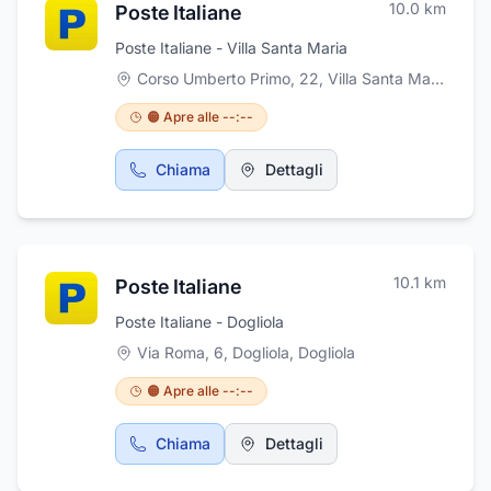
10.0
km
Poste Italiane
Poste Italiane - Villa Santa Maria
Corso Umberto Primo, 22, Villa Santa Maria
,
Vill
🟠 Apre alle --:--
Chiama
Dettagli
10.1
km
Poste Italiane
Poste Italiane - Dogliola
Via Roma, 6, Dogliola
,
Dogliola
🟠 Apre alle --:--
Chiama
Dettagli