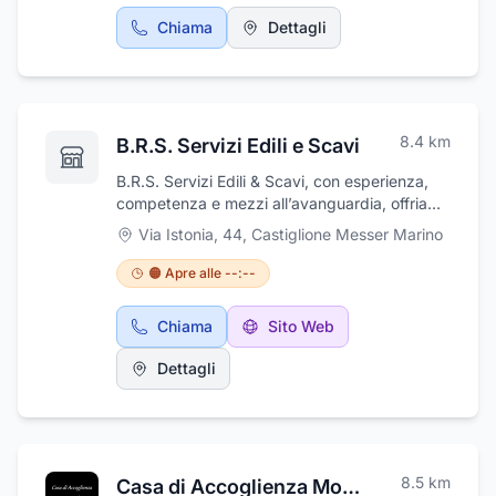
Chiama
Dettagli
8.4
km
B.R.S. Servizi Edili e Scavi
B.R.S. Servizi Edili & Scavi, con esperienza,
competenza e mezzi all’avanguardia, offriamo
soluzioni su misura per privati, imprese e
Via Istonia, 44
,
Castiglione Messer Marino
pubblica amministrazione.Ci occupiamo
di:Scavi e demolizioniRealizzazione di
🟠 Apre alle --:--
fondazioni e strutture in cemento
armatoUrbanizzazioni e sottofondi
Chiama
Sito Web
stradaliLavori edili civili e
industrialiGarantiamo affidabilità, puntualità e
Dettagli
massima sicurezza in ogni intervento.
Operiamo su tutto il territorio con serietà e
professionalità.
8.5
km
Casa di Accoglienza Mons. Gasbarro Madonna delle Grazie