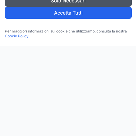
Solo Necessari
Accetta Tutti
Per maggiori informazioni sui cookie che utilizziamo, consulta la nostra
Cookie Policy
.
Trova le migliori attività commerciali, negozi e servizi in tutta
Italia. Ricerca per categoria, brand, regione, provincia e città.
Facebook
Instagram
Twitter