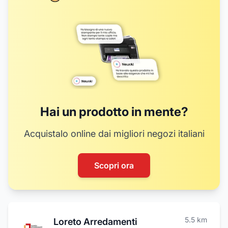
4
6
5
7
8
9
20
Hai un prodotto in mente?
Acquistalo online dai migliori negozi italiani
Scopri ora
5.5
km
Loreto Arredamenti