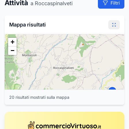
Attività
Filtri
a Roccaspinalveti
Mappa risultati
+
−
1
20
risultat
i
mostrat
i
sulla mappa