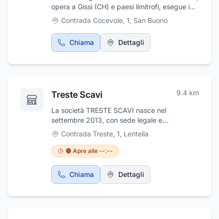
opera a Gissi (CH) e paesi limitrofi, esegue i
propri servizi con serietà e professionalità nel
Contrada Cocevole, 1
,
San Buono
totale rispetto del momento particolare
vissuto dai congiunti del defunto.
Chiama
Dettagli
L'esperienza maturata negli anni e la qualità
del servizio sono i punti di forza dell'attività.
9.4
km
Treste Scavi
La società TRESTE SCAVI nasce nel
settembre 2013, con sede legale e
amministrativa a Contrada Ponte Treste
Contrada Treste, 1
,
Lentella
Lentella (CH) . Grazie alla volontà
imprenditoriale di Pietro e Gaetano Del
🟠 Apre alle --:--
Borrello e alla passione ereditata 50 anni, la
società si occupa di movimento terra,
Chiama
Dettagli
fornitura inerti, demolizioni, trasporti in conto
terzi, gestione e trasporti dei rifiuti speciali. La
Treste Scavi possiede tutte le autorizzazioni
di categoria 4, per il trasporto e la gestione
dei rifiuti speciali non pericolosi.