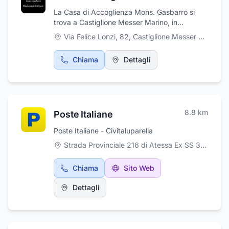
La Casa di Accoglienza Mons. Gasbarro si
trova a Castiglione Messer Marino, in
provincia di Chieti. Grazie all'impegno ed alla
Via Felice Lonzi, 82
,
Castiglione Messer Marino
professionalità dei propri collaboratori, la
Casa di Accoglienza Mons. Gasbarro è in
Chiama
Dettagli
grado di fornire un prezioso servizio
assistenza e ricerca personalizzata, in base
ad ogni anziano, che necessita di trovare
ubicazione in una struttura sanitaria
(residenze sanitarie assistenziali, case di
8.8
km
Poste Italiane
riposo). La Casa di Accoglienza Mons.
Gasbarro mette a disposizione dei suoi ospiti
Poste Italiane - Civitaluparella
una collaudata ed efficiente organizzazione in
grado di gestire ogni eventualità con grande
Strada Provinciale 216 di Atessa Ex SS 364, 38, Civitaluparella
professionalità e competenza.
Chiama
Sito Web
Dettagli