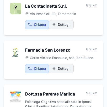
8.8
km
La Contadinetta S.r.l.
Via Peschioli, 20
,
Tornareccio
Chiama
Dettagli
8.9
km
Farmacia San Lorenzo
Corso Vittorio Emanuele, snc
,
San Buono
Chiama
Dettagli
9.0
km
Dott.ssa Parente Marilda
Psicologa Cognitiva specializzata in Ipnosi
Clinica Bioetica, Arteterapia, Danzaterapia,