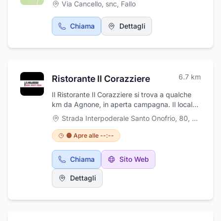
Via Cancello, snc
,
Fallo
Chiama
Dettagli
6.7
km
Ristorante Il Corazziere
Il Ristorante Il Corazziere si trova a qualche
km da Agnone, in aperta campagna. Il locale
è ampio, molto accogliente con camino. Da
Strada Interpoderale Santo Onofrio, 80
,
Agnone
noi potrete gustare degli ottimi antipasti di
salumi e formaggi, le famose Sagne con
🟠 Apre alle --:--
fagioli, un'ottima pasta fresca che è presente
in quasi tutti i primi ordinabili, funghi porcini e
Chiama
Sito Web
piatti a base di tartufo della zona. I piatti sono
veramente abbondanti e sapranno saziare e
Dettagli
deliziare tutti i palati. Vi aspettiamo!