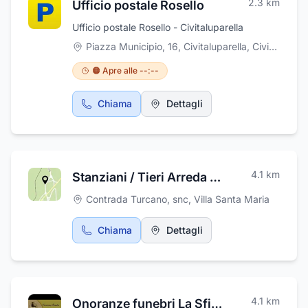
2.3
km
Ufficio postale Rosello
Ufficio postale Rosello - Civitaluparella
Piazza Municipio, 16, Civitaluparella
,
Civitaluparella
🟠 Apre alle --:--
Chiama
Dettagli
4.1
km
Stanziani / Tieri Arreda di Tieri Elias
Contrada Turcano, snc
,
Villa Santa Maria
Chiama
Dettagli
4.1
km
Onoranze funebri La Sfinge