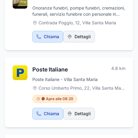
Onoranze funebri, pompe funebri, cremazioni,
funerali, servizio funebre con personale in
divisa. Disbrigo pratiche, addobbi floreali,
Contrada Poggio, 12
,
Villa Santa Maria
addobbi funebri, affissioni avvisi di lutto,
allestimento camere ardenti, articoli ed arredi
Chiama
Dettagli
funebri, trasporti funebri nazionali ed
internazionali, assistenza pratiche cimiteriali,
pratiche ASL, pratiche comunali,
monumentali. Cremazione e tumulazioni.
Serietà e professionalità per garantire ai
4.8
km
Poste Italiane
famigliari del defunto la sicurezza e la
tranquillità per una perfetta e solenne
Poste Italiane - Villa Santa Maria
funzione.
Corso Umberto Primo, 22, Villa Santa Maria
,
Vill
🟠 Apre alle 08:20
Chiama
Dettagli