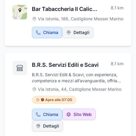
8.1
km
Bar Tabaccheria Il Calice di Colacillo Gian Luca
Via Istonia, 186
,
Castiglione Messer Marino
Chiama
Dettagli
8.1
km
B.R.S. Servizi Edili e Scavi
B.R.S. Servizi Edili & Scavi, con esperienza,
competenza e mezzi all’avanguardia, offriamo
soluzioni su misura per privati, imprese e
Via Istonia, 44
,
Castiglione Messer Marino
pubblica amministrazione.Ci occupiamo
di:Scavi e demolizioniRealizzazione di
🟠 Apre alle 07:00
fondazioni e strutture in cemento
armatoUrbanizzazioni e sottofondi
Chiama
Sito Web
stradaliLavori edili civili e
industrialiGarantiamo affidabilità, puntualità e
Dettagli
massima sicurezza in ogni intervento.
Operiamo su tutto il territorio con serietà e