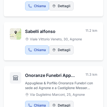
Chiama
Dettagli
11.2
km
Sabelli alfonso
Viale Vittorio Veneto, 30
,
Agnone
Chiama
Dettagli
11.3
km
Onoranze Funebri Appugliese E Porfilio
Appugliese & Porfilio Onoranze Funebri con
sede ad Agnone e a Castiglione Messer
Marino, effettua funerali con servizio
Via Guglielmo Marconi, 25
,
Agnone
completo 24 ore su 24, e con trasporti locali,
nazionali, ed internazionali, con autovettura di
Chiama
Dettagli
alta classe, Mercedes classe E. Completano il