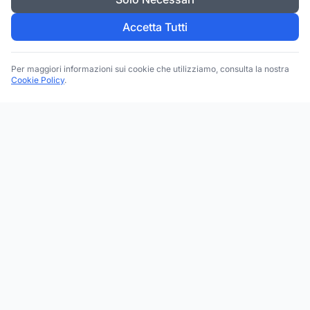
Accetta Tutti
Per maggiori informazioni sui cookie che utilizziamo, consulta la nostra
Cookie Policy
.
Trova le migliori attività commerciali, negozi e servizi in tutta
Italia. Ricerca per categoria, brand, regione, provincia e città.