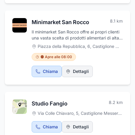
professionalità.
8.1
km
Minimarket San Rocco
Il minimarket San Rocco offre ai propri clienti
una vasta scelta di prodotti alimentari di alta
qualità. L'azienda è specializzata nella
Piazza della Repubblica, 6
,
Castiglione Messer Marino
vendita di ortofrutta, carni e formaggi, salumi
selezionati con cura dai migliori produttori,
🟠 Apre alle 08:00
pane fresco, frutta e verdura. Offre anche un
servizio di consegna a domicilio per i clienti
Chiama
Dettagli
che ne fanno richiesta!
8.2
km
Studio Fangio
Via Colle Chiavaro, 5
,
Castiglione Messer Marino
Chiama
Dettagli