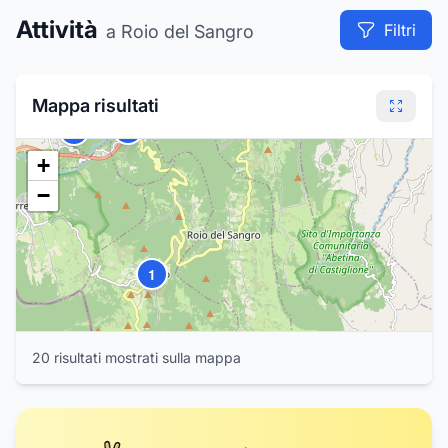
Attività
Filtri
a Roio del Sangro
6
5
4
3
Mappa risultati
2
7
+
−
1
20
risultat
i
mostrat
i
sulla mappa
1