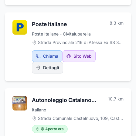
8.3
km
Poste Italiane
Poste Italiane - Civitaluparella
Strada Provinciale 216 di Atessa Ex SS 364, 38, Civitaluparella
Chiama
Sito Web
Dettagli
10.7
km
Autonoleggio Catalano Fernando
Italiano
Strada Comunale Castelnuovo, 109
,
Castelnuovo-Sechiaro
🟢 Aperto ora