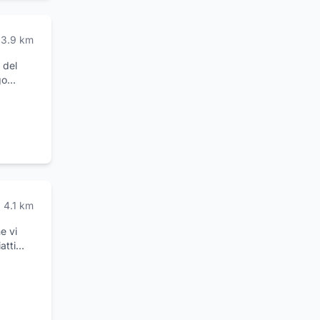
3.9
km
 del
go
nata e
 e la
saggiare
anquilla
4.1
km
e vi
atti
aria
posta a
amo.