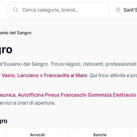
anio del Sangro
gro
nt'Eusanio del Sangro. Trova negozi, ristoranti, professionisti
,
Vasto
,
Lanciano
e
Francavilla al Mare
. Qui trovi attività e p
ecnica
,
Autofficina Pneus Franceschi Gommista Elettrauto
ervizi e orari di apertura.
gro
Avvocati
Banche