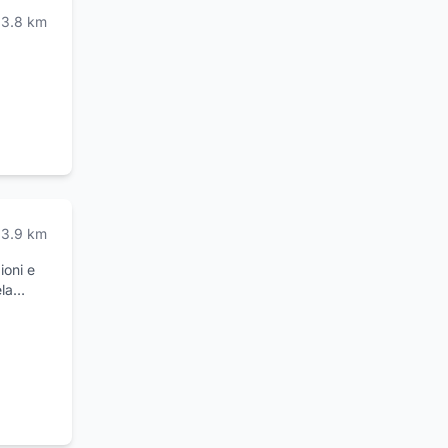
3.8
km
3.9
km
ioni e
la
Nel
do il
zazione