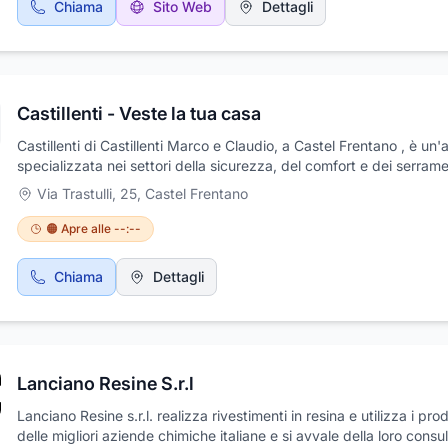
Chiama
Sito Web
Dettagli
Castillenti - Veste la tua casa
Castillenti di Castillenti Marco e Claudio, a Castel Frentano , è un
specializzata nei settori della sicurezza, del comfort e dei serrame
ambito residenziale e commerciale. L'azienda offre delle soluzioni
Via Trastulli, 25
,
Castel Frentano
concrete a qualsiasi esigenza da parte del cliente: una tecnologi
al servizio di una vita migliore. L'attività ha acquisito, grazie alla s
🟠 Apre alle --:--
esperienza, competenze tecniche e commerciali e soluzioni integr
Offre anche servizi di manutenzione programmata ed assistenza
Chiama
Dettagli
puntuale. I prodotti che offre sono: lavori in ferro ,cancelli ,recinsio
ringhiere ,scale, porte e finestre . Il Sabato siamo aperti dalle 8.30
12.30 su appuntamento
Lanciano Resine S.r.l
Lanciano Resine s.r.l. realizza rivestimenti in resina e utilizza i prod
delle migliori aziende chimiche italiane e si avvale della loro cons