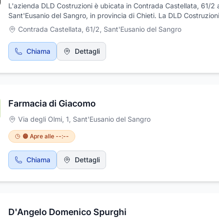
L'azienda DLD Costruzioni è ubicata in Contrada Castellata, 61/2 
Sant'Eusanio del Sangro, in provincia di Chieti. La DLD Costruzion
specializzato nella vendita di ville e appartamenti. Ristrutturazioni 
Contrada Castellata, 61/2
,
Sant'Eusanio del Sangro
civili e industriali , Per qualsiasi informazione potete contattare il
0872 757475.
Chiama
Dettagli
Farmacia di Giacomo
Via degli Olmi, 1
,
Sant'Eusanio del Sangro
🟠 Apre alle --:--
Chiama
Dettagli
D'Angelo Domenico Spurghi