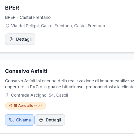
BPER
BPER - Castel Frentano
Via dei Peligni, Castel Frentano
,
Castel Frentano
Dettagli
Consalvo Asfalti
Consalvo Asfalti si occupa della realizzazione di impermeabilizzaz
coperture in PVC o in guaine bituminose, proponendosi alla cliente
anche per impermeabilizzare grandi opere quali dighe e gallerie. 
Contrada Ascigno, 54
,
Casoli
dettaglio, l'azienda rivolge i propri servizi nel settore delle
impermeabilizzazioni e coperture, sia civili che industriali, integran
🟠 Apre alle --:--
proprio pacchetto di servizi con lavori di lattoneria e con la realiz
manti in PVC. Il pomeriggio aperto su appuntamento.
Chiama
Dettagli