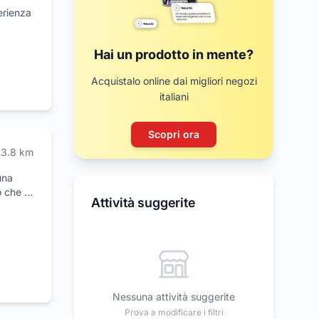
erienza
eciali,
Hai un prodotto in mente?
urgo
co
Acquistalo online dai migliori negozi
antendo
italiani
segue
Scopri ora
entale
3.8
km
urghi è
una
cniche
o che ci
to del
Attività suggerite
ispetta
a al
 e
della
tti
icura e
un parco
ornire
Nessuna attività suggerite
dendoli
Prova a modificare i filtri