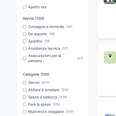
Aperto ora
Servizi (
100
)
Consegna a domicilio
(
34
)
Da asporto
(
28
)
Aperitivi
(
28
)
Assistenza tecnica
(
27
)
Assicurazioni per la
(
27
)
persona
Feste di compleanno
(
26
)
Categorie (
100
)
Assicurazioni per agricoltori
(
26
)
Servizio 24 ore
Servizi
(
670
)
(
25
)
Soccorso stradale
Abitare e arredare
(
(
22
512
)
)
Parcheggio
Salute e bellezza
(
22
)
(
435
)
Pronto intervento
Fare la spesa
(
315
)
(
22
)
Riparazione auto
Muoversi e viaggiare
(
19
)
(
245
)