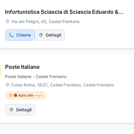
un punto di riferimento per chi cerca servizi di spurgo e gestione 
rifiuti.
Infortunistica Sciascia di Sciascia Eduardo & C.
Via dei Peligni, 40
,
Castel Frentano
Chiama
Dettagli
Poste Italiane
Poste Italiane - Castel Frentano
Corso Roma, 19/21, Castel Frentano
,
Castel Frentano
🟠 Apre alle --:--
Dettagli