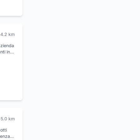
4.2
km
'azienda
nti in
a amica
ua
ate.
ni,
 alle
5.0
km
otti
ulenza