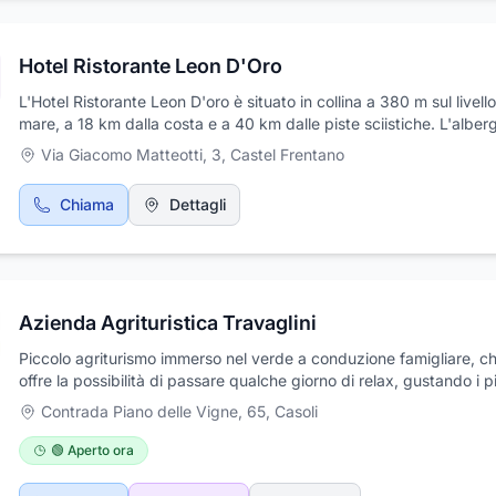
Hotel Ristorante Leon D'Oro
L'Hotel Ristorante Leon D'oro è situato in collina a 380 m sul livello
mare, a 18 km dalla costa e a 40 km dalle piste sciistiche. L'alber
dispone di camere munite di bagno, TV, telefono ed aria condizio
Via Giacomo Matteotti, 3
,
Castel Frentano
sono finemente arredate. Nella hall sono situati il bar, la sala giochi
reception oltre ai locali dedicati alla ristorazione dove potrete as
Chiama
Dettagli
gustose specialità e carne alla brace. L'hotel offre un'atmosfera tr
e rilassante.
Azienda Agrituristica Travaglini
Piccolo agriturismo immerso nel verde a conduzione famigliare, ch
offre la possibilità di passare qualche giorno di relax, gustando i pi
della tradizione culinaria abruzzese sapientemente realizzati da M
Contrada Piano delle Vigne, 65
,
Casoli
con i prodotti da noi coltivati. Nelle vicinanze possibilità di visitare
Castelli, Laghi, la costa dei Trabocchi a 35 km, nella direzione op
🟢 Aperto ora
soli 15 km il parco nazionale della Majella e tanto altro, Vi aspetti
SIAMO APERTI TUTTO L'ANNO, gradita prenotazione.