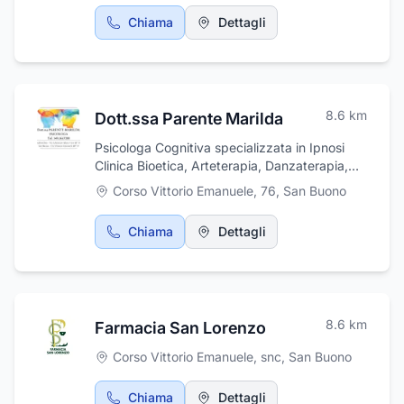
società si occupa di movimento terra,
Chiama
Dettagli
fornitura inerti, demolizioni, trasporti in conto
terzi, gestione e trasporti dei rifiuti speciali. La
Treste Scavi possiede tutte le autorizzazioni
di categoria 4, per il trasporto e la gestione
dei rifiuti speciali non pericolosi.
8.6
km
Dott.ssa Parente Marilda
Psicologa Cognitiva specializzata in Ipnosi
Clinica Bioetica, Arteterapia, Danzaterapia,
Counseling Psicologico e Coaching
Corso Vittorio Emanuele, 76
,
San Buono
Professionale
Chiama
Dettagli
8.6
km
Farmacia San Lorenzo
Corso Vittorio Emanuele, snc
,
San Buono
Chiama
Dettagli