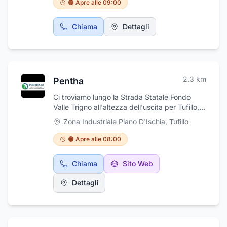
🟠 Apre alle 09:00
Chiama
Dettagli
2.3
km
Pentha
Ci troviamo lungo la Strada Statale Fondo
Valle Trigno all'altezza dell'uscita per Tufillo,
ci occupiamo di vendita e noleggio di
Zona Industriale Piano D'Ischia
,
Tufillo
autocarri, macchine operatrici e macchine
agricole.Da noi trovi autocarri e furgoni sia
🟠 Apre alle 08:00
cassonati che furgonati, camion di qualsiasi
dimensione e per tutti i tipi di lavoro, trattori e
Chiama
Sito Web
mezzi agricoli, attrezzi ed appendici per
l'agricoltura, escavatori di qualsiasi
Dettagli
dimensione e macchine operatrici, veicoli ed
attrezzature per la viabilità invernale. il tutto
sia nuovo che usato.Oltre alla vendita ci
occupiamo anche di assistenza e riparazioni