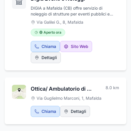
personalizzati e soluzioni studiate per
DIGIA a Mafalda (CB) offre servizio di
soddisfare ogni esigenza. Con noi,
noleggio di strutture per eventi pubblici e
l'organizzazione dell’ultimo saluto diventa un
privati: palco modulare, tavoli e panche,
momento pieno di attenzione.
Via Galilei G., 8
,
Mafalda
gruppi elettrogeni, transenne in plastica e
transenne antipanico. Inoltre organizziamo
🟢 Aperto ora
allestimenti di palloncini per ogni tipo di
evento.
Chiama
Sito Web
Dettagli
8.0
km
Ottica/ Ambulatorio di Ortottica Dott Frisco Lorenzo
Via Guglielmo Marconi, 1
,
Mafalda
Chiama
Dettagli