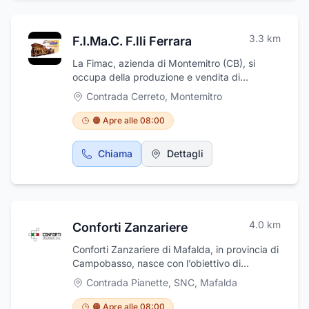
sempre mirato alla massima cura e assistenza
del cliente.
3.3
km
F.I.Ma.C. F.lli Ferrara
La Fimac, azienda di Montemitro (CB), si
occupa della produzione e vendita di
inerti.Fornitore di materiali da costruzione
Contrada Cerreto
,
Montemitro
quali sabbia, ghiaie, pietrisco, inerti,
fondazioni speciali, escavazione,
🟠 Apre alle 08:00
frantumazione e commercio sabbia, ghiaia e
pietrisco per la pavimentazione delle strade,
Chiama
Dettagli
calcestruzzo preconfezionato, commercio
ghiaia, pietre, sabbia per edilizia, per edilizia,
inerti per calcestruzzo.Si trova in contrada
Cerreto ed è contattabile al numero 0874
877314
4.0
km
Conforti Zanzariere
Conforti Zanzariere di Mafalda, in provincia di
Campobasso, nasce con l’obiettivo di
arricchire il mercato del serramento di nuove
Contrada Pianette, SNC
,
Mafalda
soluzioni tecniche ed innovative in grado di
migliorare il comfort nelle case dei suoi clienti.
🟠 Apre alle 08:00