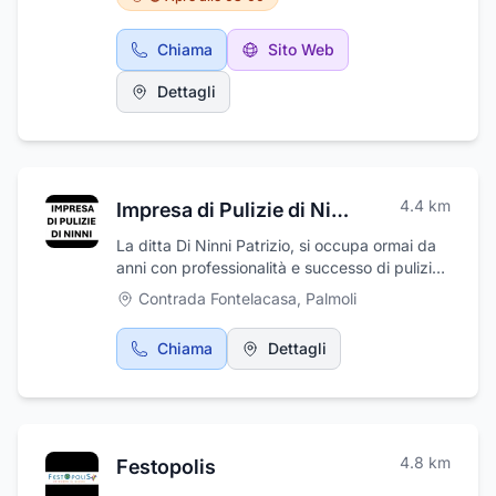
Un’azienda di fiducia, rivolta a soddisfare in
maniera ottimale le esigenze dei propri clienti,
Chiama
Sito Web
proponendo loro un vasto assortimento di
zanzariere motorizzata, ad incasso, tende
Dettagli
tecniche, zanzariere verticali con catena,
zanzariere con carrarmato, tapparelle
avvolgibili su misura, zanzariere senza guida
pavimento, tapparelle in alluminio, reti per
zanzariere, zanzariere a soffietto, tapparelle
4.4
km
Impresa di Pulizie di Ninni
d'acciaio, zanzariere su misura, tapparelle in
pvc, zanzariere a molla e zanzariere per
La ditta Di Ninni Patrizio, si occupa ormai da
porte-finestre.
anni con professionalità e successo di pulizie
sia civili che industriali, pulizie di
Contrada Fontelacasa
,
Palmoli
appartamenti, di condomini e di uffici. Offre
servizi di pulizia per qualsiasi tipo di evento e
Chiama
Dettagli
manifestazione. Inoltre, si occupa di
levigature marmo e trattamenti cotto.
4.8
km
Festopolis