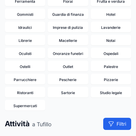
Ferramenta
Fiorai
Frutta e verdura
Gommisti
Guardia di finanza
Hotel
Idraulici
Imprese di pulizia
Lavanderie
Librerie
Macellerie
Notai
Oculisti
Onoranze funebri
Ospedali
Ostelli
Outlet
Palestre
Parrucchiere
Pescherie
Pizzerie
Ristoranti
Sartorie
Studio legale
Supermercati
17
19
18
13
Attività
Filtri
a Tufillo