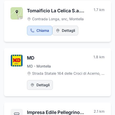
tecnici specializzati nel taglio e nella rigatura
del marmo, nonché addetti alla lucidatura e
1.7
km
Tomaificio La Celica S.a.s di De Simone Aurelio & Co.
alla sabbiatura, in grado di offrire consulenze
personalizzate per soddisfare al meglio le
Contrada Longa, snc
,
Montella
vostre esigenze
Chiama
Dettagli
1.8
km
MD
MD - Montella
Strada Statale 164 delle Croci di Acerno, Montella
Dettagli
2.1
km
Impresa Edile Pellegrino Giuseppe