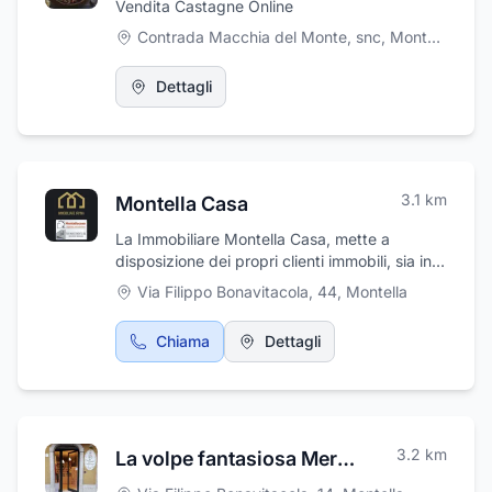
Vendita Castagne Online
tradizione della cucina italiana con un tocco di
Contrada Macchia del Monte, snc
,
Montemarano
innovazione. Il locale è completamente
accessibile ai disabili, con un servizio ai tavoli
attento e professionale, che garantisce una
Dettagli
piacevole esperienza per tutti i clienti. Ideale
per famiglie, coppie e gruppi di amici che
vogliono gustare un'ottima cucina in un
ambiente accogliente e comodo.
3.1
km
Montella Casa
La Immobiliare Montella Casa, mette a
disposizione dei propri clienti immobili, sia in
acquisto che in affitto, siti in Montella (AV) e
Via Filippo Bonavitacola, 44
,
Montella
zone limitrofe, la maggior parte ideali anche
come casa vacanza. E' un agenzia
Chiama
Dettagli
immobiliare che opera sul territorio con
riconosciuta professionalità ed esperienza
occupandosi della gestione di tutte le
questioni relative alla ricerca e alla vendita di
immobili di qualsiasi genere. Tutto il personale
3.2
km
La volpe fantasiosa Merceria creativa Ricamificio
cortese e qualificato sarà a vostra
disposizione per ogni tipo di consulenza.