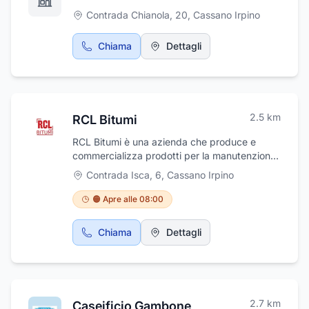
Contrada Chianola, 20
,
Cassano Irpino
Chiama
Dettagli
2.5
km
RCL Bitumi
RCL Bitumi è una azienda che produce e
commercializza prodotti per la manutenzione
stradale, in particolare nella produzione e
Contrada Isca, 6
,
Cassano Irpino
vendita di conglomerato bituminoso asfalto a
freddo. L’azienda pone la massima attenzione
🟠 Apre alle 08:00
all'innovazione tecnologica dei propri prodotti
in ottemperanza alle nuove esigenze
Chiama
Dettagli
ambientali. Effettuiamo la Vendita diretta alle
Pubbliche Amministrazioni, ai rivenditori ed ai
privati.
2.7
km
Caseificio Gambone