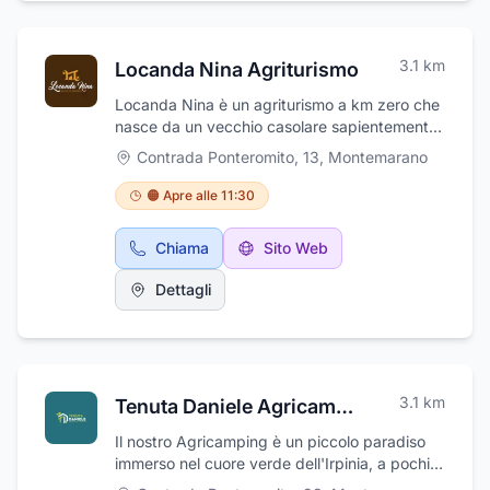
3.1
km
Locanda Nina Agriturismo
Locanda Nina è un agriturismo a km zero che
nasce da un vecchio casolare sapientemente
ristrutturato dalla famiglia Bocchino,
Contrada Ponteromito, 13
,
Montemarano
proprietaria di diversi ettari di terra nelle
colline di Montemarano. La locanda propone
🟠 Apre alle 11:30
specialità di selvaggina, formaggi e ortaggi di
produzione propria. Trattoria tipica e non solo
Chiama
Sito Web
che gode di un'ampia terrazza all'esterno per
serate e feste fra amici. La struttura offre la
Dettagli
possibilità di pernottamento nelle suggestive
stanze del casolare rifinite e adeguate con
maestria, dotate di ogni confort. Preso
l'agriturismo è possibile organizzare piccole
cerimonie. La Locanda Nina Agriturismo
3.1
km
Tenuta Daniele Agricamping
nasce dal nostro desiderio di mantenere le
tradizioni tipiche della cucina campana,
Il nostro Agricamping è un piccolo paradiso
offrendoti anche la possibilità di soggiornare
immerso nel cuore verde dell'Irpinia, a pochi
in una struttura di recente inaugurazione,
passi da borghi medievali e centri turistici, per