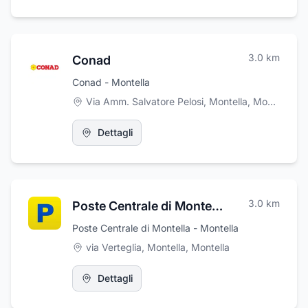
conoscere il mondo circostante. Usiamo i
nostri occhi per tutte le attività giornaliere che
sviluppano il nostro potenziale e prendiamo
decisioni tramite essi.
3.0
km
Conad
Conad - Montella
Via Amm. Salvatore Pelosi, Montella
,
Montella
Dettagli
3.0
km
Poste Centrale di Montella
Poste Centrale di Montella - Montella
via Verteglia, Montella
,
Montella
Dettagli