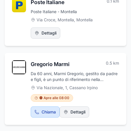
0.1
km
Poste Italiane
Poste Italiane - Montella
Via Croce, Montella
,
Montella
Dettagli
0.5
km
Gregorio Marmi
Da 60 anni, Marmi Gregorio, gestito da padre
e figli, è un punto di riferimento nella
lavorazione di marmi e materiali
Via Nazionale, 1
,
Cassano Irpino
affini.Proponiamo una vasta gamma di servizi
e lavorazioni, tra cui piani per cucine, top per
🟠 Apre alle 08:00
bagni, scale, cornici, pavimenti, rivestimenti e
camini. Siamo specializzati anche in arte
Chiama
Dettagli
funeraria. La nostra produzione include
marmo, granito e travertino, sia nazionali che
esteri.Il nostro personale esperto comprende