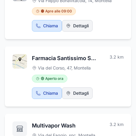
Via Filippo Bonavitacola, 14
,
Montella
🟠 Apre alle 09:00
Chiama
Dettagli
3.2
km
Farmacia Santissimo Salvatore
Via del Corso, 47
,
Montella
🟢 Aperto ora
Chiama
Dettagli
3.2
km
Multivapor Wash
Via del Faggio, snc
,
Montella