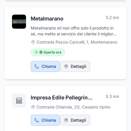
5.2
km
Metalmarano
Metalmarano srl non offre solo il prodotto in
sé, ma mette al servizio del cliente il miglior
supporto soprattutto quando si tratta di
Contrada Pezza-Cancelli, 1
,
Montemarano
prestazioni per edifici, in quanto azienda ben
organizzata ed attrezzata per rispettare i
🟢 Aperto ora
termini di costi e consegna contrattuali. Con il
supporto dei migliori progettisti, Metalmarano
Chiama
Dettagli
si occupa della progettazione, la gestione del
progetto, la fabbricazione e l’installazione di
involucri architettonici, coperture e sistemi
interni.
5.3
km
Impresa Edile Pellegrino Giuseppe
Contrada Chianola, 20
,
Cassano Irpino
Chiama
Dettagli