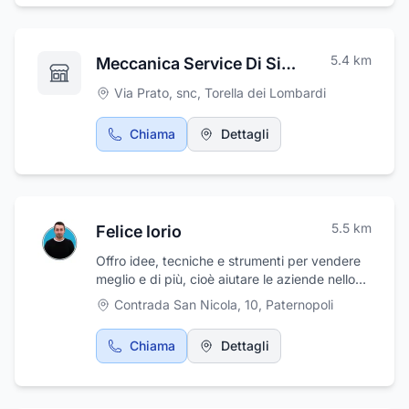
5.4
km
Meccanica Service Di Sicuranza Mosè Aci Global Soccorso Stradale
Via Prato, snc
,
Torella dei Lombardi
Chiama
Dettagli
5.5
km
Felice Iorio
Offro idee, tecniche e strumenti per vendere
meglio e di più, cioè aiutare le aziende nello
sviluppare una presenza online grazie al
Contrada San Nicola, 10
,
Paternopoli
Digital Marketing
Chiama
Dettagli