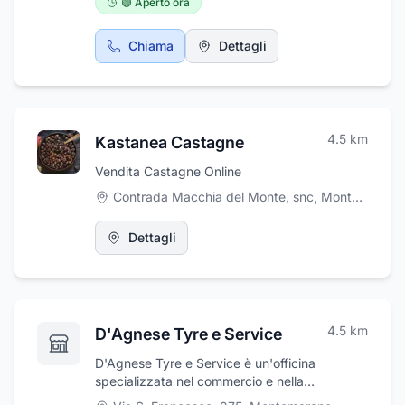
🟢 Aperto ora
all'innovazione tecnologica dei propri prodotti
in ottemperanza alle nuove esigenze
Chiama
Dettagli
ambientali. Effettuiamo la Vendita diretta alle
Pubbliche Amministrazioni, ai rivenditori ed ai
privati.
4.5
km
Kastanea Castagne
Vendita Castagne Online
Contrada Macchia del Monte, snc
,
Montemarano
Dettagli
4.5
km
D'Agnese Tyre e Service
D'Agnese Tyre e Service è un'officina
specializzata nel commercio e nella
riparazione di gomme per autoveicoli. Il