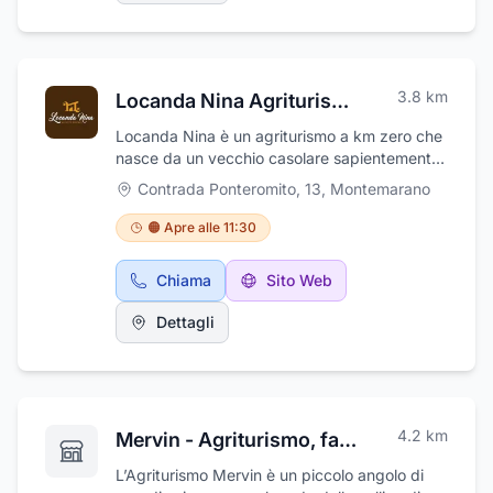
Ponteromito, 23 a Montemarano, Avellino
3.8
km
Locanda Nina Agriturismo
Locanda Nina è un agriturismo a km zero che
nasce da un vecchio casolare sapientemente
ristrutturato dalla famiglia Bocchino,
Contrada Ponteromito, 13
,
Montemarano
proprietaria di diversi ettari di terra nelle
colline di Montemarano. La locanda propone
🟠 Apre alle 11:30
specialità di selvaggina, formaggi e ortaggi di
produzione propria. Trattoria tipica e non solo
Chiama
Sito Web
che gode di un'ampia terrazza all'esterno per
serate e feste fra amici. La struttura offre la
Dettagli
possibilità di pernottamento nelle suggestive
stanze del casolare rifinite e adeguate con
maestria, dotate di ogni confort. Preso
l'agriturismo è possibile organizzare piccole
cerimonie. La Locanda Nina Agriturismo
4.2
km
Mervin - Agriturismo, fattoria, piatti locali, prodotti genuini a km zero
nasce dal nostro desiderio di mantenere le
tradizioni tipiche della cucina campana,
L’Agriturismo Mervin è un piccolo angolo di
offrendoti anche la possibilità di soggiornare