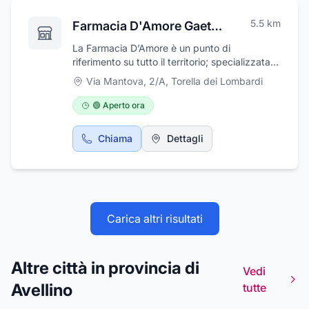
5.5
km
Farmacia D'Amore Gaetano
La Farmacia D’Amore è un punto di
riferimento su tutto il territorio; specializzata
nella vendita di prodotti omeopatici,
Via Mantova, 2/A
,
Torella dei Lombardi
fitoterapici, dermocosmesi. Cortesia,
professionalità ed un vasto assortimento di
🟢 Aperto ora
prodotti sempre aggiornati sono a
disposizione della nostra clientela. Vendita
Chiama
Dettagli
dettaglio di apparecchi propedeutici articoli
per la sicurezza del bambino nella
deambulazione bilance per neonati e adulti,
prodotti per la cura del capello, per uso
umano e veterinario e prodotti chimici non di
uso farmaceutico. Farmacia D'Amore Gaetano
Carica altri risultati
ha la sede in Via Mantova, 2/A - Torella dei
Lombardi (AV).
Altre città in provincia di
Vedi
Avellino
tutte