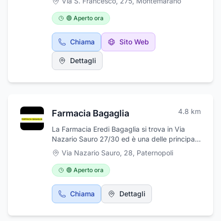
Via S. Francesco, 275
,
Montemarano
centro si occupa della convergenza
computerizzata, dell'assetto e
🟢 Aperto ora
dell'equilibratura delle ruote, della riparazione,
della sostituzione e del montaggio di
Chiama
Sito Web
pneumatici. L'officina fornisce pneumatici
nuovi ed usati per autocarri, motocicli,
Dettagli
autoveicoli, fuoristrada, Camion, Furgoni,
catene da neve e cerchi in lega. D'Agnese si
trova a Montemarano in provincia di Avellino,
per offrire ai propri clienti prodotti e servizi di
alta qualità a prezzi chiari e competitivi
4.8
km
Farmacia Bagaglia
La Farmacia Eredi Bagaglia si trova in Via
Nazario Sauro 27/30 ed è una delle principali
farmacie di Paternopoli. Presso la Farmacia
Via Nazario Sauro, 28
,
Paternopoli
Eredi Bagaglia è possibile trovare articoli e
farmaci veterinari, articoli ortopedici e sanitari,
🟢 Aperto ora
articoli per l'infanzia(giochi e calzature), ausili
per la terza età, linea dietetica per celiaci,
Chiama
Dettagli
diabetici e per insufficienza renale, prodotti
cosmetici e dermo-cosmetici. La Farmacia
Eredi Bagaglia è aperta dal lunedì al sabato