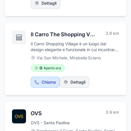
Dettagli
3.9
km
Il Carro The Shopping Village
Il Carro Shopping Village è un luogo dal
design elegante e funzionale in cui incontrarsi
con amici, fare shopping, darsi appuntamento
Via San Michele
,
Mirabella Eclano
per un caffè o intrattenersi per un aperitivo.
Dove ogni momento è entusiasmante. Più di
🟢 Aperto ora
30 Negozi disponibili per l’abbigliamento
uomo e donna, idee regalo, cosmetica,
Chiama
Dettagli
calzature, casa ed elettronica, giocattoli,
sport e tempo libero. Il Carro è più di un
centro commerciale, è lo shopping village più
grande della provincia di Avellino.
3.9
km
OVS
OVS - Santa Paolina
Parcheggio Il Carro, Santa Paolina
,
Santa Paolina