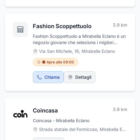
3.9
km
Fashion Scoppettuolo
Fashion Scoppettuolo a Mirabella Eclano è un
negozio giovane che seleziona i migliori
marchi di abbigliamento capaci di soddisfare
Via San Michele, 16
,
Mirabella Eclano
le esigenze della nuova famiglia italiana,
elegante, sportiva e dinamica. Fashion
🟠 Apre alle 09:00
Scoppettuolo ricerca la conciliabilità delle
qualità dei prodotti con la convenienza. Un
Chiama
Dettagli
equilibrio non sempre facile ma
costantemente perseguito. Da 15 anni,
Massimo e Antonella Scoppettuolo credono in
questa formula che li ha portati a realizzare
un format nuovo su 1.500 mq. di superficie
3.9
km
Coincasa
che con successo veste la donna e l’uomo dei
nostri giorni. Visitate il nostro sito:
Coincasa - Mirabella Eclano
www.fashionscoppettuolo.it.
Strada statale del Formicoso, Mirabella Eclano
,
Mi