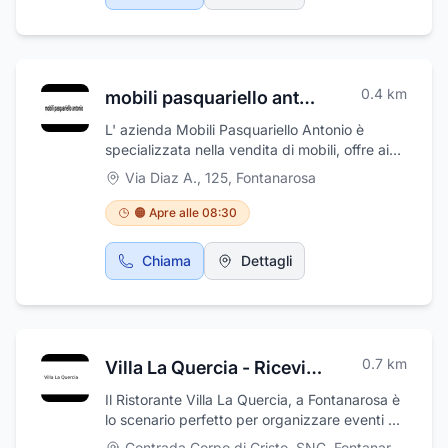
0.4
km
mobili pasquariello antonio
L' azienda Mobili Pasquariello Antonio è
specializzata nella vendita di mobili, offre ai
propri clienti non solo prodotti per l’arredo di
Via Diaz A., 125
,
Fontanarosa
alta qualità, ma anche consulenze nella
progettazione. Siamo fortemente convinti che
🟠 Apre alle 08:30
l’architettura ed il design sono la sintesi di tre
elementi che, si cercano , si inseguono , ma
Chiama
Dettagli
solo talvolta s'incontrano … e sono: La forma ,
la funzione e l'equilibrio.
0.7
km
Villa La Quercia - Ricevimenti e Ristorante
Il Ristorante Villa La Quercia, a Fontanarosa è
lo scenario perfetto per organizzare eventi e
cerimonie. Immersa nella Verde Irpinia, Villa
Contrada Corpo di Cristo, SNC
,
Fontanarosa