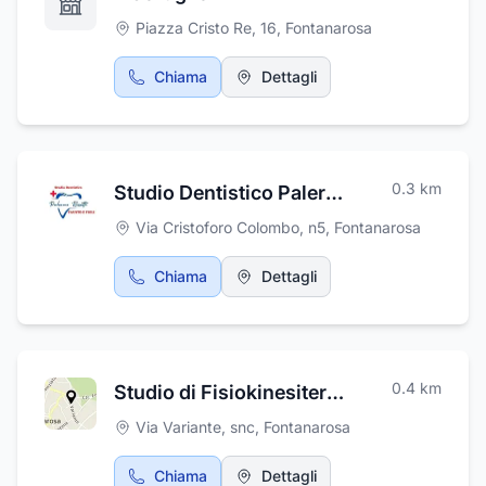
giardino estivo creano un'atmosfera che
Piazza Cristo Re, 16
,
Fontanarosa
emana ospitalità e calore, rendendolo perfetto
per diversi eventi o semplicemente per
Chiama
Dettagli
trascorrere del tempo di qualità con la
famiglia o gli amici. Se siete alla ricerca di
un'esperienza culinaria davvero unica, il
ristorante COCÒ è il posto giusto!
0.3
km
Studio Dentistico Palermo Rossetti Fausto, Angelo
Via Cristoforo Colombo, n5
,
Fontanarosa
Chiama
Dettagli
0.4
km
Studio di Fisiokinesiterapia & Medicina Osteopatica, Dott. Nicodemo Iorio
Via Variante, snc
,
Fontanarosa
Chiama
Dettagli