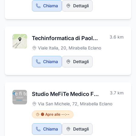
privato ad Avellino e Benevento, trasferimenti
Chiama
Dettagli
da e per gli aeroporti di Roma Fiumicino e
Ciampino, per l'aeroporto di Napoli
Capodichino, per l'aeroporto di Bari Palese,
connection per Napoli aeroporto, porto e
stazione.
3.6
km
Techinformatica di Paolo De Simone
Viale Italia, 20
,
Mirabella Eclano
Chiama
Dettagli
3.7
km
Studio MeFiTe Medico FisioTerapico di Nicolai Cocchiola
Via San Michele, 72
,
Mirabella Eclano
🟠 Apre alle --:--
Chiama
Dettagli