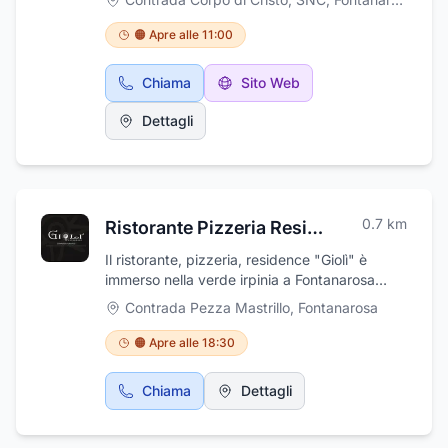
La Quercia è la scelta ideale per
l'organizzazione di eventi di ogni tipo:
🟠 Apre alle 11:00
meeting, buffet in stile per comunioni,
battesimi, feste di compleanno e ricorrenze
Chiama
Sito Web
particolari. Gli ambienti interni del ristorante
possono ospitare fino a 200 persone. Al
Dettagli
fascino antico delle sale interne si aggiunge
un ampio giardino con prato inglese, che fa di
Villa La Quercia una location esclusiva per
organizzare un ricevimento che ricorderete
per sempre. Tradizione e innovazione fanno
0.7
km
Ristorante Pizzeria Residence Giolì
parte della nostra cucina. Fondere nei piatti i
sapori, i colori e i profumi del nostro territorio:
Il ristorante, pizzeria, residence "Giolì" è
questa è la nostra guida. Una cucina che
immerso nella verde irpinia a Fontanarosa
cambia e si rinnova stagione per stagione con
(Av). Luogo ideale per l'organizzazione di
Contrada Pezza Mastrillo
,
Fontanarosa
prodotti locali sempre freschi. Il servizio alla
eventi di ogni tipo: meeting, buffet in stile per
carta è disponibile ogni sera, dal martedì alla
comunioni, battesimi, feste di compleanno e
🟠 Apre alle 18:30
domenica. Ti aspettiamo.
ricorrenze particolari. Allo stile moderno delle
sale interne si aggiunge un ampio giardino
Chiama
Dettagli
con prato inglese, che fa una location
esclusiva per organizzare il tuo evento che
ricorderete per sempre. Una cucina che