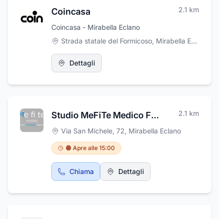
2.1
km
Coincasa
Coincasa - Mirabella Eclano
Strada statale del Formicoso, Mirabella Eclano
,
Mi
Dettagli
2.1
km
Studio MeFiTe Medico FisioTerapico di Nicolai Cocchiola
Via San Michele, 72
,
Mirabella Eclano
🟠 Apre alle 15:00
Chiama
Dettagli