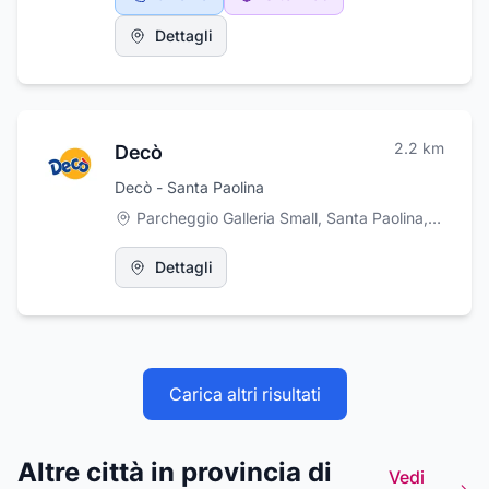
specializzato in vidimazione di copie e in
stipulazioni di atti notarili. Per richiedere un
Dettagli
appuntamento, contattare gli uffici durante
l'orario di apertura al pubblico.
2.2
km
Decò
Decò - Santa Paolina
Parcheggio Galleria Small, Santa Paolina
,
Santa P
Dettagli
Carica altri risultati
Altre città in provincia di
Vedi