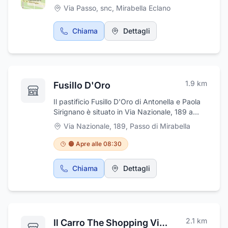
Via Passo, snc
,
Mirabella Eclano
Chiama
Dettagli
1.9
km
Fusillo D'Oro
Il pastificio Fusillo D'Oro di Antonella e Paola
Sirignano è situato in Via Nazionale, 189 a
Mirabella Eclano, in provincia di Avellino.
Via Nazionale, 189
,
Passo di Mirabella
L'attività è specializzata nella produzione
artigianale di pasta fresca. Ogni giorno è
🟠 Apre alle 08:30
possibile scegliere tra numerose varietà di
pasta semplice o ripiena, rigorosamente fatta
Chiama
Dettagli
a mano, a partire da ingredienti freschissimi e
di ottima qualità. Tagliatelle all'uovo,
caserecce, maccheroni 7 buchi all'uovo,
cavatelli, fusilli agli spinaci, oltre a gnocchi di
patate, tortellini di carne, sono solo alcune
2.1
km
Il Carro The Shopping Village
delle specialità che il pastificio produce con