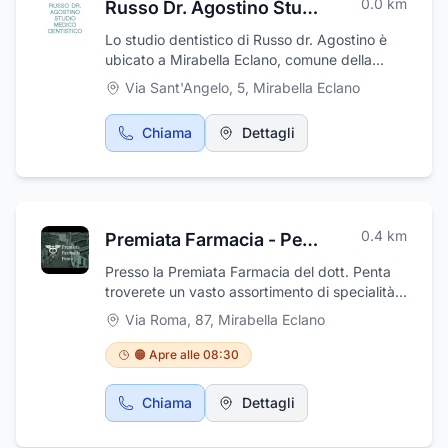
0.0
km
Russo Dr. Agostino Studio Medico Dentistico
Lo studio dentistico di Russo dr. Agostino è
ubicato a Mirabella Eclano, comune della
provincia di Avellino 5, v. S. Angelo ed è
Via Sant'Angelo, 5
,
Mirabella Eclano
specializzato in ortodonzia,
odontostomatologia e odontoiatria. In
Chiama
Dettagli
particolare, lo studio dentistico di Russo dr.
Agostino effettua visite specialistiche su
appuntamento e fornisce apparecchi
ortodontici mobili e autoleganti.
0.4
km
Premiata Farmacia - Penta Dott. Guido
Presso la Premiata Farmacia del dott. Penta
troverete un vasto assortimento di specialità
medicinali in continuo aggiornamento. La
Via Roma, 87
,
Mirabella Eclano
farmacia si compone di diversi altri reparti:
dietetica, dermocosmetica, prodotti aproteici
🟠 Apre alle 08:30
e per celiaci, articoli di farmacia veterinaria,
prodotti omeopatici e per l'infanzia. Esegue
Chiama
Dettagli
preparazioni galeniche ed è a vostra
disposizione anche per prenotazioni tramite