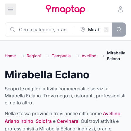
Apri menu principale
Mirabella
Home
→
Regioni
→
Campania
→
Avellino
→
Eclano
Mirabella Eclano
Scopri le migliori attività commerciali e servizi a
Mirabella Eclano. Trova negozi, ristoranti, professionisti
e molto altro.
Nella stessa provincia trovi anche città come
Avellino
,
Ariano Irpino
,
Solofra
e
Cervinara
. Qui trovi attività e
professionisti a
Mirabella Eclano
: indirizzi, orari e