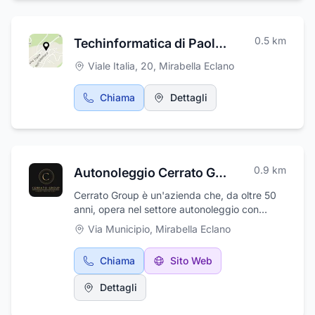
cup. Nei week end la farmacia è aperta a
turni alterni.
0.5
km
Techinformatica di Paolo De Simone
Viale Italia, 20
,
Mirabella Eclano
Chiama
Dettagli
0.9
km
Autonoleggio Cerrato Group
Cerrato Group è un'azienda che, da oltre 50
anni, opera nel settore autonoleggio con
conducente, offrendo esperienza, cortesia e
Via Municipio
,
Mirabella Eclano
professionalità. La peculiarità del nostro
servizio è quella di muoversi con la
Chiama
Sito Web
maneggevolezza di un taxi offrendo un parco
auto di lusso. I servizi sono disponibili 24 ore
Dettagli
su 24, inclusi i festivi. La ditta offre molteplici
soluzioni: trasferimenti da e per aeroporto,