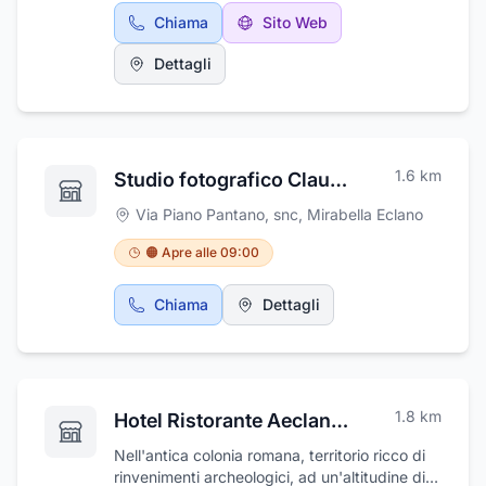
cutanea, pulizia del viso con ultrasuoni,
ogni visita un'esperienza positiva, ponendo
Chiama
Sito Web
percorsi viso per ogni inestetismo, manicure,
sempre al primo posto il comfort e la
pedicure, epilazione classica e laser,
Dettagli
soddisfazione del paziente.
trattamenti rimodellanti corpo, percorsi corpo,
massaggi. Ogni intervento viene realizzato
mediante l'impiego di prodotti di prima
qualità, delle migliori marche presenti sul
mercato. Bonadea è anche Parrucchiere per
1.6
km
Studio fotografico Claudio Spera
Uomo e per Donna. Acconciature Sposa,
acconciature per cerimonie, Make up. Vieni a
Via Piano Pantano, snc
,
Mirabella Eclano
trovarci a Mirabella Eclano
🟠 Apre alle 09:00
Chiama
Dettagli
1.8
km
Hotel Ristorante Aeclanum
Nell'antica colonia romana, territorio ricco di
rinvenimenti archeologici, ad un'altitudine di