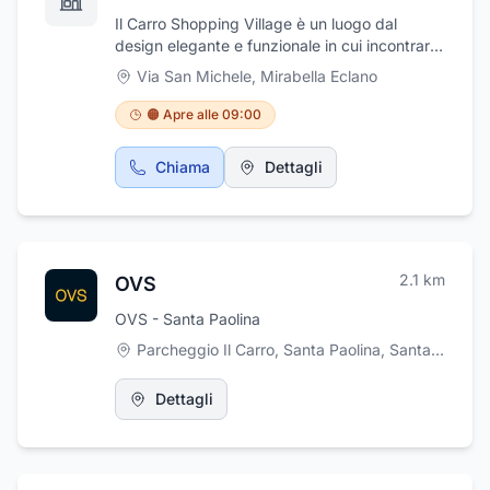
grande maestria. Oltre alla vendita al
Il Carro Shopping Village è un luogo dal
dettaglio, Il Fusillo D'Oro rifornisce
design elegante e funzionale in cui incontrarsi
quotidianamente ristoranti e attività di
con amici, fare shopping, darsi appuntamento
Via San Michele
,
Mirabella Eclano
ristorazione.Visto il periodo è consigliato
per un caffè o intrattenersi per un aperitivo.
effettuare ordinazioni.
Dove ogni momento è entusiasmante. Più di
🟠 Apre alle 09:00
30 Negozi disponibili per l’abbigliamento
uomo e donna, idee regalo, cosmetica,
Chiama
Dettagli
calzature, casa ed elettronica, giocattoli,
sport e tempo libero. Il Carro è più di un
centro commerciale, è lo shopping village più
grande della provincia di Avellino.
2.1
km
OVS
OVS - Santa Paolina
Parcheggio Il Carro, Santa Paolina
,
Santa Paolina
Dettagli