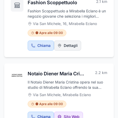
2.1
km
Fashion Scoppettuolo
Fashion Scoppettuolo a Mirabella Eclano è un
negozio giovane che seleziona i migliori
marchi di abbigliamento capaci di soddisfare
Via San Michele, 16
,
Mirabella Eclano
le esigenze della nuova famiglia italiana,
elegante, sportiva e dinamica. Fashion
🟠 Apre alle 09:00
Scoppettuolo ricerca la conciliabilità delle
qualità dei prodotti con la convenienza. Un
Chiama
Dettagli
equilibrio non sempre facile ma
costantemente perseguito. Da 15 anni,
Massimo e Antonella Scoppettuolo credono in
questa formula che li ha portati a realizzare
un format nuovo su 1.500 mq. di superficie
2.2
km
Notaio Diener Maria Cristina
che con successo veste la donna e l’uomo dei
nostri giorni. Visitate il nostro sito:
Il Notaio Diener Maria Cristina opera nel suo
www.fashionscoppettuolo.it.
studio di Mirabella Eclano offrendo la sua
consulenza professionale, specialistica e
Via San Michele
,
Mirabella Eclano
accurata per tutto l'ambito notarile. Nello
specifico il notaio Diener si occupa di procure,
🟠 Apre alle 09:00
pratiche di successione, atti societari,
donazioni e sistemazioni familiari. Lo studio è
Chiama
Sito Web