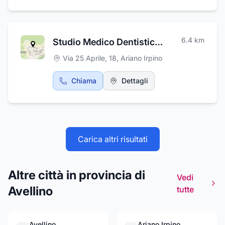
cassazione. Lo Studio garantisce un servizio
trasparente e affidabile.
6.4
km
Studio Medico Dentistico Albanese Raffaele
Via 25 Aprile, 18
,
Ariano Irpino
Chiama
Dettagli
Carica altri risultati
Altre città in provincia di
Vedi
Avellino
tutte
Avellino
Ariano Irpino