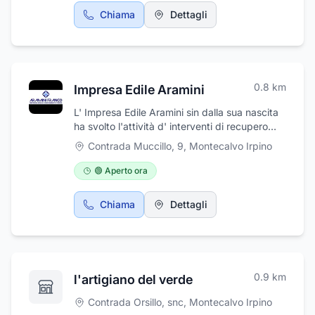
Chiama
Dettagli
0.8
km
Impresa Edile Aramini
L' Impresa Edile Aramini sin dalla sua nascita
ha svolto l'attività d' interventi di recupero
edilizio, maturando una notevole esperienza
Contrada Muccillo, 9
,
Montecalvo Irpino
nel campo della manutenzione e costruzione
abitazioni private ed unità condominiali, in
🟢 Aperto ora
quello dell’adeguamento funzionale e
tecnologico di ambienti a differente
Chiama
Dettagli
destinazione d’uso : appartamenti, uffici,
negozi, manutenzione di fabbricati, ecc ; in
quello del risanamento e del consolidamento
strutturale intervenendo sulle svariate
tipologie costruttive presenti sul territorio ed,
0.9
km
l'artigiano del verde
in particolare, in quegli interventi su edifici
privati inseriti in fabbricati di pregio storico-
Contrada Orsillo, snc
,
Montecalvo Irpino
architettonico. L' impresa è tuttora gestita dal