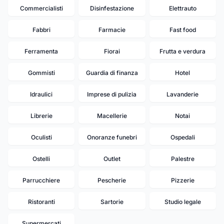
Commercialisti
Disinfestazione
Elettrauto
Fabbri
Farmacie
Fast food
Ferramenta
Fiorai
Frutta e verdura
Gommisti
Guardia di finanza
Hotel
Idraulici
Imprese di pulizia
Lavanderie
Librerie
Macellerie
Notai
Oculisti
Onoranze funebri
Ospedali
Ostelli
Outlet
Palestre
Parrucchiere
Pescherie
Pizzerie
Ristoranti
Sartorie
Studio legale
Supermercati