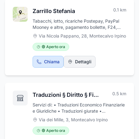
0.1
km
Zarrillo Stefania
Tabacchi, lotto, ricariche Postepay, PayPal
Mooney e altre, pagamento bollette, F24,
servizi, … Tabacchi e ricariche 24h
Via Nicola Pappano, 28
,
Montecalvo Irpino
🟢 Aperto ora
Chiama
Dettagli
0.5
km
Traduzioni § Diritto § Finanza § Export in spagnolo
Servizi di: • Traduzioni Economico Finanziarie
e Giuridiche • Traduzioni giurate •
Interpretazione: Consecutiva, Simultanea •
Via dei Mille, 3
,
Montecalvo Irpino
Consulenza aziendale
🟢 Aperto ora