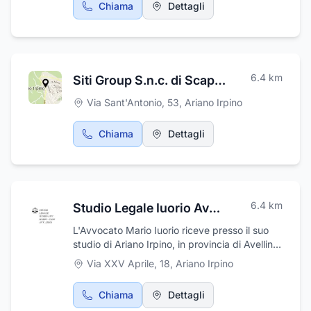
Chiama
Dettagli
6.4
km
Siti Group S.n.c. di Scaperrotta Vincenzo e Carmine
Via Sant'Antonio, 53
,
Ariano Irpino
Chiama
Dettagli
6.4
km
Studio Legale Iuorio Avv. Mario
L'Avvocato Mario Iuorio riceve presso il suo
studio di Ariano Irpino, in provincia di Avellino,
in via XXV Aprile, 18. Lo studio legale offre
Via XXV Aprile, 18
,
Ariano Irpino
consulenza e assistenza legale nell'ambito del
diritto civile, amministrativo, fallimentare,
Chiama
Dettagli
recupero crediti e coatti, patrocinante in