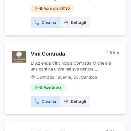
🟠 Apre alle 08:30
Chiama
Dettagli
1.5
km
Vini Contrada
L' Azienda Vitivinicola Contrada Michele è
una cantina unica nel suo genere.
Combinando tecniche tradizionali e tecnologie
Contrada Taverna, 33
,
Candida
moderne, i suoi vini d'autore hanno raggiunto
alti livelli di qualità e genuinità per il piacere
🟢 Aperto ora
dei consumatori di tutto il mondo. Con uve
provenienti da vigneti interamente ristrutturati
Chiama
Dettagli
secondo le più scrupolose tecniche
agronomiche e coltivati a ridotto impatto
ambientale, il Taurasi Doc, il Greco di Tufo e il
Fiano di Avellino sono tra le sue maggiori
eccellenze. Per maggiori informazioni, visitate