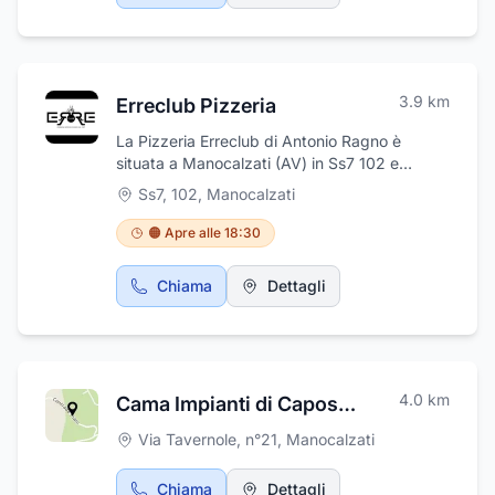
3.9
km
Erreclub Pizzeria
La Pizzeria Erreclub di Antonio Ragno è
situata a Manocalzati (AV) in Ss7 102 e
propone alla clientela pizza al taglio da
Ss7, 102
,
Manocalzati
asporto a cena e piatti tipici locali, primi piatti
veloci freschi. E' possibile consumare il
🟠 Apre alle 18:30
proprio pasto anche all'interno della pizzeria,
in quanto sono disponibili posti a sedere con
Chiama
Dettagli
tavolini. Il locale opera sull’intero territorio, con
riconosciuta esperienza e professionalità.
Apertura dal martedì alla domenica, dalle
16.30 alle 24.00 - chiusi lunedì.
4.0
km
Cama Impianti di Capossela Maurizio
Via Tavernole, n°21
,
Manocalzati
Chiama
Dettagli