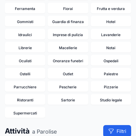
Ferramenta
Fiorai
Frutta e verdura
Gommisti
Guardia di finanza
Hotel
Idraulici
Imprese di pulizia
Lavanderie
Librerie
Macellerie
Notai
Oculisti
Onoranze funebri
Ospedali
Ostelli
Outlet
Palestre
Parrucchiere
Pescherie
Pizzerie
Ristoranti
Sartorie
Studio legale
Supermercati
Attività
Filtri
a Parolise