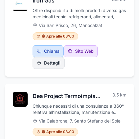
Iron Gas
Offre disponibilità di molti prodotti diversi: gas
medicinali tecnici refrigeranti, alimentari,
materiali per la saldatura, macchine ed
Via San Prisco, 26
,
Manocalzati
impianti TIG, MIG, MMA, plasma e per la
refrigerazione ed il condizionamento, nonché
🟠 Apre alle 08:00
abiti da lavoro ed antinfortunistici e materiale
per l’allestimento di ambulanze e piccoli
Chiama
Sito Web
ambulatori. Commercializza, inoltre, tutto ciò
che serve all'utilizzo degli stessi, quindi
Dettagli
riduttori di pressione, metalli di apporto,
quadri di decompressione, ecc. È, infine,
specializzata nel campo dell’ossigenoterapia
domiciliare.
3.5
km
Dea Project Termoimpianti di Esposito Antonio
Chiunque necessiti di una consulenza a 360°
relativa all’installazione, manutenzione e
progettazione di termo-impianti, industriali o
Via Calabrone, 7
,
Santo Stefano del Sole
ad uso civile e privato, può rivolgersi a Dea
Project Termoimpianti e troverà competenza
🟠 Apre alle 08:00
e professionalità. La ditta effettuerà un