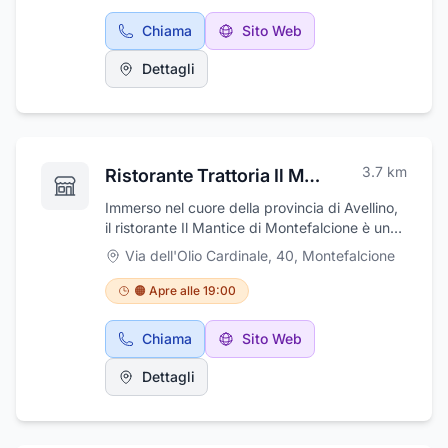
su nuove costruzioni, ristrutturazioni interne
Chiama
Sito Web
ed esterne, rifacimento facciate, lavori chiavi
in mano e manutenzioni. La nostra squadra è
Dettagli
composta da professionisti qualificati e
sempre aggiornati, pronti a soddisfare ogni
esigenza del cliente con serietà e
competenza. Scegli Pio Costruzioni per dare
solidità e valore ai tuoi progetti.
3.7
km
Ristorante Trattoria Il Mantice Cucina Tipica Greca
Immerso nel cuore della provincia di Avellino,
il ristorante Il Mantice di Montefalcione è un
autentico angolo di Grecia. Questo ristorante
Via dell'Olio Cardinale, 40
,
Montefalcione
tipico greco offre un'esperienza culinaria
unica, dove ogni piatto è preparato con
🟠 Apre alle 19:00
ingredienti freschi e autentici provenienti
direttamente dalla Grecia. Dalle prelibatezze
Chiama
Sito Web
a base di pesce alle specialità di carne, ogni
portata racconta una storia di sapori genuini.Il
Dettagli
ristorante non è solo un luogo dove gustare
deliziosi piatti, ma anche un angolo di cultura
greca. Il proprietario, Antonio, è un vero
appassionato della Grecia e condivide con gli