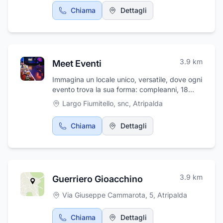
a Manocalzati in Via Appia, 102. Per
Chiama
Dettagli
preventivi e sopralluoghi gratuiti contattare i
numeri: 08251933506; 3294152717. Vetro
Design è situato nelle vicinanze del centro
commerciale Progress.
3.9
km
Meet Eventi
Immagina un locale unico, versatile, dove ogni
evento trova la sua forma: compleanni, 18
anni, lauree, anniversari, promesse di
Largo Fiumitello, snc
,
Atripalda
matrimonio e cerimonie.
Chiama
Dettagli
3.9
km
Guerriero Gioacchino
Via Giuseppe Cammarota, 5
,
Atripalda
Chiama
Dettagli