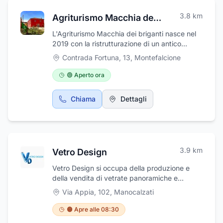
ospiti la sua conoscenza delle varie località
3.8
km
Agriturismo Macchia dei briganti
del paese, rendendo ogni visita
un'opportunità per scoprire tradizioni e
L'Agriturismo Macchia dei briganti nasce nel
curiosità. I vini e le birre, selezionati con cura,
2019 con la ristrutturazione di un antico
completano l'esperienza gastronomica,
casolare che già era parte integrante
Contrada Fortuna, 13
,
Montefalcione
portando in tavola il meglio della tradizione
dell'omonima azienda agricola.
vinicola ellenica.Che si tratti di un pranzo in
🟢 Aperto ora
famiglia, di una cena romantica o di una
serata tra amici, Il Mantice è il luogo ideale
Chiama
Dettagli
per immergersi nella calda ospitalità greca,
senza lasciare l'Irpinia. Un viaggio nei sapori
che conquista il palato e il cuore.
3.9
km
Vetro Design
Vetro Design si occupa della produzione e
della vendita di vetrate panoramiche e
scorrevoli, su misura, personalizzabili con
Via Appia, 102
,
Manocalzati
decori e sabbiature. Inoltre si occupa della
lavorazione di cristalli, specchi e di qualsiasi
🟠 Apre alle 08:30
tipo di vetro per esterni e interni. Ci troviamo