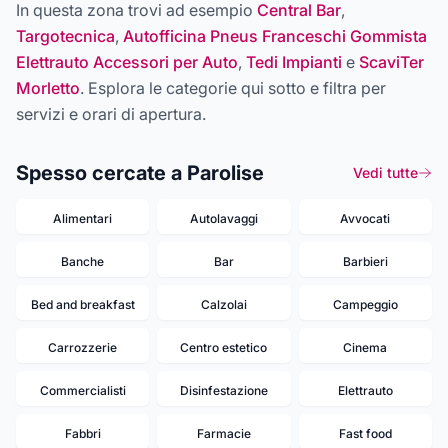
In questa zona trovi ad esempio
Central Bar
,
Targotecnica
,
Autofficina Pneus Franceschi Gommista
Elettrauto Accessori per Auto
,
Tedi Impianti
e
ScaviTer
Morletto
. Esplora le categorie qui sotto e filtra per
servizi e orari di apertura.
Spesso cercate a Parolise
Vedi tutte
Alimentari
Autolavaggi
Avvocati
Banche
Bar
Barbieri
Bed and breakfast
Calzolai
Campeggio
Carrozzerie
Centro estetico
Cinema
Commercialisti
Disinfestazione
Elettrauto
Fabbri
Farmacie
Fast food