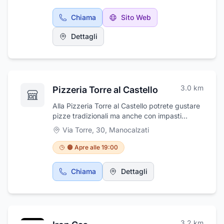
chiamaci al numero 0825985259 per il
servizio di consegna a domicilio. Buono
Chiama
Sito Web
propone anche elettrodomestici specializzati
ed espone lavatrici, forni, lavastoviglie,
Dettagli
elettrodomestici da incasso, piccoli
elettrodomestici e congelatori, televisori ecc.
Inoltre, vi sono anche molte idee regalo,
oggettistica per la casa e bomboniere.
3.0
km
Pizzeria Torre al Castello
Alla Pizzeria Torre al Castello potrete gustare
pizze tradizionali ma anche con impasti
speciali, in un ambiente giovane e dinamica.
Via Torre, 30
,
Manocalzati
Trascorrerete le vostre serate con musica dal
vivo, assaporando le nostre specialità,
🟠 Apre alle 19:00
realizzate anche senza lattosio, e i nostri
antipasti, preparati con prodotti freschi.
Chiama
Dettagli
Siamo disponibili come location per
organizzare compleanni, battesimi e qualsiasi
altra ricorrenza.
3.2
km