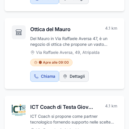
4.1
km
Ottica del Mauro
Del Mauro in Via Raffaele Aversa 47, è un
negozio di ottica che propone un vasto
assortimento di occhiali da vista, da sole e da
Via Raffaele Aversa, 49
,
Atripalda
sport delle migliori marche oltre ad una vasta
gamma di lenti a contatto. L'ottica dispone di
🟠 Apre alle 09:00
un attrezzato laboratorio interno con
strumenti computerizzati adatti per qualsiasi
Chiama
Dettagli
tipo di montaggio e assistenza immediata e di
una sala dotata di moderne strumentazioni
per esame optometrico e applicazioni lenti a
contatto. Il negozio dispone inoltre di una
vasta scelta di montature per bambini di tutte
4.1
km
ICT Coach di Testa Giovanni
le età, allegre, colorate e divertenti.
ICT Coach si propone come partner
tecnologico fornendo supporto nelle scelte
aziendali riguardanti i sistemi informatici.