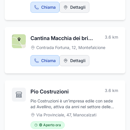
sopralluogo in modo da valutare ogni tipologia
Chiama
Dettagli
d’intervento da effettuare, poi procederà con
la progettazione minuziosa ed efficace delle
opere da realizzare. Gli esperti di Dea Project
Termoimpianti saranno sempre in grado di
proporre al cliente un preventivo comprensivo
3.6
km
Cantina Macchia dei briganti
di tutti i costi dell’intervento da effettuare con
una descrizione dettagliata di tutte le
Contrada Fortuna, 12
,
Montefalcione
operazioni necessarie ad un costo davvero
tra i più competitivi sul mercato del settore.
Chiama
Dettagli
3.6
km
Pio Costruzioni
Pio Costruzioni è un’impresa edile con sede
ad Avellino, attiva da anni nel settore delle
costruzioni e ristrutturazioni. Offriamo servizi
Via Provinciale, 47
,
Manocalzati
completi e personalizzati, dalla progettazione
alla realizzazione finale, garantendo qualità,
🟢 Aperto ora
sicurezza e attenzione ai dettagli. Operiamo