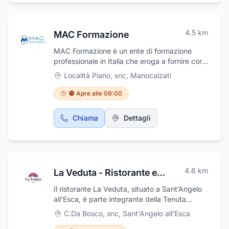
4.5
km
MAC Formazione
MAC Formazione è un ente di formazione
professionale in Italia che eroga a fornire corsi
di alta qualità per soddisfare le esigenze del
Località Piano, snc
,
Manocalzati
mercato del lavoro
🟠 Apre alle 09:00
Chiama
Dettagli
4.6
km
La Veduta - Ristorante ed Eventi -
Il ristorante La Veduta, situato a Sant’Angelo
all’Esca, è parte integrante della Tenuta
Cavalier Pepe. Questo luogo è rinomato per
C.Da Bosco, snc
,
Sant'Angelo all'Esca
l’alta qualità dei suoi abbinamenti cibo-vino e