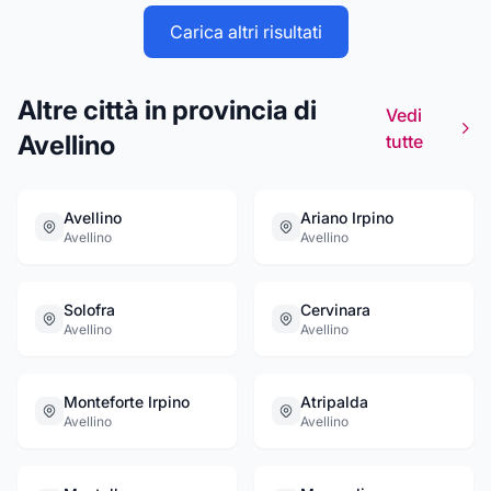
Vieni a scoprire la nostra storia e i nostri vini.
raggiungerci...Riserva orail tuo taolo! Ti
Carica altri risultati
aspettiamo.
Altre città in provincia di
Vedi
Avellino
tutte
Avellino
Ariano Irpino
Avellino
Avellino
Solofra
Cervinara
Avellino
Avellino
Monteforte Irpino
Atripalda
Avellino
Avellino