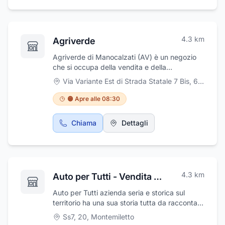
elettrauto e di autolavaggio.
4.3
km
Agriverde
Agriverde di Manocalzati (AV) è un negozio
che si occupa della vendita e della
riparazione di macchine per il giardinaggio e
Via Variante Est di Strada Statale 7 Bis, 64
,
Manoc
l’agricoltura, ma a anche di ricambi ed
accessori per macchine agricole e da
🟠 Apre alle 08:30
giardino. Il negozio dispone di un ampio
show-room dove è possibile trovare tutto il
Chiama
Dettagli
necessario per il giardinaggio e l'agricoltura.
Agriverde collabora con Husqvarna, Stiga,
Bcs, Kubota, Shindaiwa e tanti altri marchi
leader del settore. Il negozio offre anche una
vasta gamma di macchine ed accessori per la
4.3
km
Auto per Tutti - Vendita e Noleggio
cura del giardino e la selvicoltura. Vi si
possono trovare motocoltivatori, motozappe,
Auto per Tutti azienda seria e storica sul
motofalciatrici, motocarriole, troncarami,
territorio ha una sua storia tutta da raccontare
segacci, svettatoi telescopici, forbici per
:Nell’anno 1958 Mandato Silvio ha iniziato la
Ss7, 20
,
Montemiletto
potatura (manuali, pneumatiche ed
sua avventura nel mondo delle automobili,