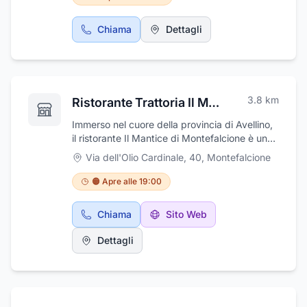
Chiama
Dettagli
3.8
km
Ristorante Trattoria Il Mantice Cucina Tipica Greca
Immerso nel cuore della provincia di Avellino,
il ristorante Il Mantice di Montefalcione è un
autentico angolo di Grecia. Questo ristorante
Via dell'Olio Cardinale, 40
,
Montefalcione
tipico greco offre un'esperienza culinaria
unica, dove ogni piatto è preparato con
🟠 Apre alle 19:00
ingredienti freschi e autentici provenienti
direttamente dalla Grecia. Dalle prelibatezze
Chiama
Sito Web
a base di pesce alle specialità di carne, ogni
portata racconta una storia di sapori genuini.Il
Dettagli
ristorante non è solo un luogo dove gustare
deliziosi piatti, ma anche un angolo di cultura
greca. Il proprietario, Antonio, è un vero
appassionato della Grecia e condivide con gli
ospiti la sua conoscenza delle varie località