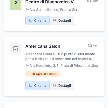
0.8
km
Centro di Diagnostica ValSabato
Via Serritiello, snc
,
Pratola Serra
Chiama
Dettagli
1.2
km
Americana Salon
Americana Salon è il tuo punto di riferimento
per la bellezza e il benessere dei capelli a
Prata di Principato Ultra. In un ambiente
Via Nocelleto, 3/B
,
Prata di Principato Ultra
moderno, rilassante e curato nei dettagli,
offriamo tagli moda personalizzati per donna
🟠 Apre alle 08:00
e uomo, colorazioni professionali, trattamenti
ristrutturanti e consulenze su misura per
Chiama
Dettagli
esaltare la tua unicità. Il salone è anche
specializzato in acconciature per spose,
cerimonie ed eventi speciali, con proposte
eleganti, romantiche o di tendenza, studiate
per valorizzare ogni volto e ogni stile. Grazie