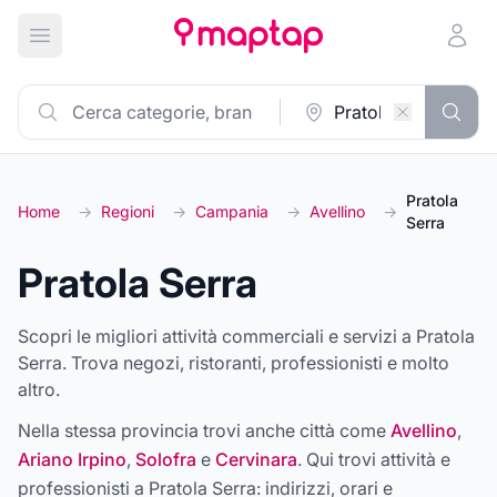
Apri menu principale
Pratola
Home
→
Regioni
→
Campania
→
Avellino
→
Serra
Pratola Serra
Scopri le migliori attività commerciali e servizi a Pratola
Serra. Trova negozi, ristoranti, professionisti e molto
altro.
Nella stessa provincia trovi anche città come
Avellino
,
Ariano Irpino
,
Solofra
e
Cervinara
. Qui trovi attività e
professionisti a
Pratola Serra
: indirizzi, orari e