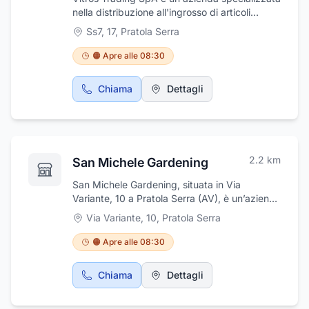
per l'homebrewing come kit fai da te per
nella distribuzione all'ingrosso di articoli
birra, malti, grani e luppoli. Le recinzioni
fotografici e video. Professionalità, esperienza
Ss7, 17
,
Pratola Serra
elettrificate per gli animali, gli isolatori, le
e supporto tecnico.
batterie, il caglio e le fuscelle sono solo alcuni
🟠 Apre alle 08:30
degli altri prodotti offerti da Meola Ingross-
Emporio.
Chiama
Dettagli
2.2
km
San Michele Gardening
San Michele Gardening, situata in Via
Variante, 10 a Pratola Serra (AV), è un’azienda
specializzata nella progettazione,
Via Variante, 10
,
Pratola Serra
realizzazione e manutenzione di impianti
sportivi e aree verdi pubbliche e
🟠 Apre alle 08:30
private.L’azienda offre anche servizi di pulizia
per condomini, enti, negozi, uffici e privati,
Chiama
Dettagli
oltre a interventi di sanificazione, disinfezione
e disinfestazione.San Michele Gardening si
occupa inoltre della vendita di legna da