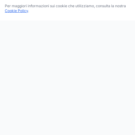
Per maggiori informazioni sui cookie che utilizziamo, consulta la nostra
Cookie Policy
.
Trova le migliori attività commerciali, negozi e servizi in tutta
Italia. Ricerca per categoria, brand, regione, provincia e città.
Facebook
Instagram
Twitter
ESPLORA