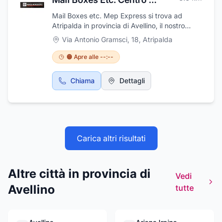
benessere.
Mail Boxes etc. Mep Express si trova ad
Atripalda in provincia di Avellino, il nostro
obiettivo è quello di facilitare in tutto il mondo
Via Antonio Gramsci, 18
,
Atripalda
i servizi di spedizione. Operiamo nel settore
dei servizi ai privati ed alle imprese,
🟠 Apre alle --:--
principalmente per piccole e medie aziende.
Offriamo consulenza al fine di rendere più
Chiama
Dettagli
efficienti, attraverso la loro esternalizzazione,
quei processi micro logistici legati alle
spedizioni, alla grafica e stampa che non
costituiscono l’attività principale dei nostri
clienti. Ti puoi affidare alla nostra competenza
e ti assicuriamo che tutto sarà eseguito con il
Carica altri risultati
massimo delle professionalità. Visita il nostro
sito: www.mbe.it e la pagina Facebook: Mail
boxes Etc. - MBE 679.
Altre città in provincia di
Vedi
Avellino
tutte