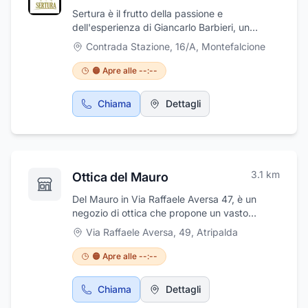
Sertura è il frutto della passione e
dell'esperienza di Giancarlo Barbieri, un
enologo che ha dedicato la sua vita ai vini
Contrada Stazione, 16/A
,
Montefalcione
irpini. Nei nostri 4 ettari di vigneti, dislocati
nelle più prestigiose DOCG dell'Irpinia,
🟠 Apre alle --:--
coltiviamo con cura Fiano, Greco, Aglianico e
Taurasi. Ogni bottiglia è un omaggio al
Chiama
Dettagli
territorio e alla tradizione, un'espressione
autentica del carattere unico di queste uve.
Vinifichiamo in purezza, rispettando la natura
e valorizzando le peculiarità di ogni vitigno.
Vieni a scoprire la nostra storia e i nostri vini.
3.1
km
Ottica del Mauro
Del Mauro in Via Raffaele Aversa 47, è un
negozio di ottica che propone un vasto
assortimento di occhiali da vista, da sole e da
Via Raffaele Aversa, 49
,
Atripalda
sport delle migliori marche oltre ad una vasta
gamma di lenti a contatto. L'ottica dispone di
🟠 Apre alle --:--
un attrezzato laboratorio interno con
strumenti computerizzati adatti per qualsiasi
Chiama
Dettagli
tipo di montaggio e assistenza immediata e di