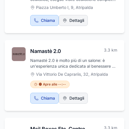
e di diagnostica. Il Dott. De Lisio vanta un
Piazza Umberto I, 9
,
Atripalda
lungo percorso di studi alle spalle e anni di
esperienza sul campo: presso il suo studio
Chiama
Dettagli
privato mette a disposizione dei pazienti
professionalità e qualità acquisite nel tempo.
In caso di mancata risposta alla vostra
telefonata, sarete ricontattati il prima
possibile.
3.3
km
Namastè 2.0
Namasté 2.0 è molto più di un salone: è
un'esperienza unica dedicata al benessere e
alla bellezza. Con servizi di parrucchiere,
Via Vittorio De Caprariis, 32
,
Atripalda
barbiere e centro estetico, Namasté 2.0
soddisfa ogni esigenza, unendo stile e
🟠 Apre alle --:--
professionalità. All'interno, una raffinata zona
relax ti invita a concederti momenti di puro
Chiama
Dettagli
piacere con un esclusivo percorso benessere
che include docce emozionali, bagno turco e
sauna. Perfetto per chi cerca un'oasi di relax
e cura in un ambiente elegante e accogliente.
Namasté 2.0: dove la bellezza incontra il
3.3
km
Mail Boxes Etc. Centro MBE 0679