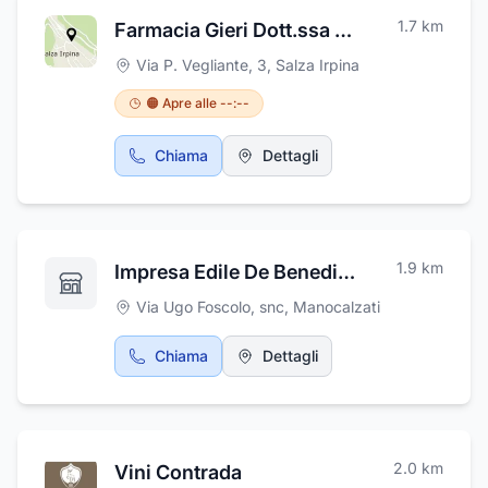
1.7
km
Farmacia Gieri Dott.ssa Mirella
Via P. Vegliante, 3
,
Salza Irpina
🟠 Apre alle --:--
Chiama
Dettagli
1.9
km
Impresa Edile De Benedictis Diego
Via Ugo Foscolo, snc
,
Manocalzati
Chiama
Dettagli
2.0
km
Vini Contrada