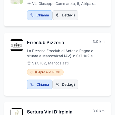
una descrizione dettagliata di tutte le
Via Giuseppe Cammarota, 5
,
Atripalda
operazioni necessarie ad un costo davvero
tra i più competitivi sul mercato del settore.
Chiama
Dettagli
3.0
km
Erreclub Pizzeria
La Pizzeria Erreclub di Antonio Ragno è
situata a Manocalzati (AV) in Ss7 102 e
propone alla clientela pizza al taglio da
Ss7, 102
,
Manocalzati
asporto a cena e piatti tipici locali, primi piatti
veloci freschi. E' possibile consumare il
🟠 Apre alle 18:30
proprio pasto anche all'interno della pizzeria,
in quanto sono disponibili posti a sedere con
Chiama
Dettagli
tavolini. Il locale opera sull’intero territorio, con
riconosciuta esperienza e professionalità.
Apertura dal martedì alla domenica, dalle
16.30 alle 24.00 - chiusi lunedì.
3.0
km
Sertura Vini D’Irpinia