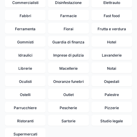
Commercialisti
Disinfestazione
Elettrauto
Fabbri
Farmacie
Fast food
Ferramenta
Fiorai
Frutta e verdura
Gommisti
Guardia di finanza
Hotel
Idraulici
Imprese di pulizia
Lavanderie
Librerie
Macellerie
Notai
Oculisti
Onoranze funebri
Ospedali
Ostelli
Outlet
Palestre
Parrucchiere
Pescherie
Pizzerie
Ristoranti
Sartorie
Studio legale
Supermercati