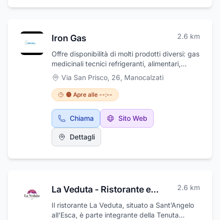
altra ricorrenza.
2.6
km
Iron Gas
Offre disponibilità di molti prodotti diversi: gas
medicinali tecnici refrigeranti, alimentari,
materiali per la saldatura, macchine ed
Via San Prisco, 26
,
Manocalzati
impianti TIG, MIG, MMA, plasma e per la
refrigerazione ed il condizionamento, nonché
🟠 Apre alle --:--
abiti da lavoro ed antinfortunistici e materiale
per l’allestimento di ambulanze e piccoli
Chiama
Sito Web
ambulatori. Commercializza, inoltre, tutto ciò
che serve all'utilizzo degli stessi, quindi
Dettagli
riduttori di pressione, metalli di apporto,
quadri di decompressione, ecc. È, infine,
specializzata nel campo dell’ossigenoterapia
domiciliare.
2.6
km
La Veduta - Ristorante ed Eventi -
Il ristorante La Veduta, situato a Sant’Angelo
all’Esca, è parte integrante della Tenuta