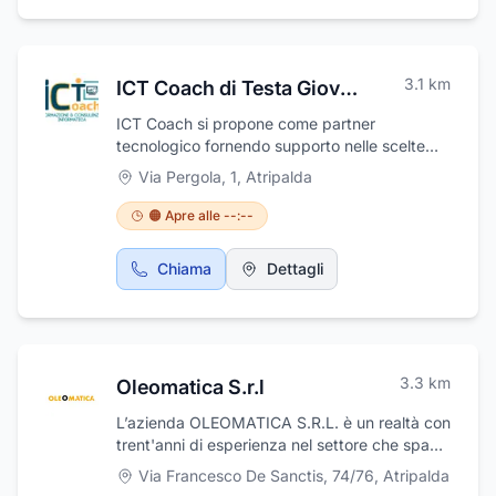
una sala dotata di moderne strumentazioni
per esame optometrico e applicazioni lenti a
contatto. Il negozio dispone inoltre di una
vasta scelta di montature per bambini di tutte
3.1
km
ICT Coach di Testa Giovanni
le età, allegre, colorate e divertenti.
ICT Coach si propone come partner
tecnologico fornendo supporto nelle scelte
aziendali riguardanti i sistemi informatici.
Via Pergola, 1
,
Atripalda
🟠 Apre alle --:--
Chiama
Dettagli
3.3
km
Oleomatica S.r.l
L’azienda OLEOMATICA S.R.L. è un realtà con
trent'anni di esperienza nel settore che spazia
la sua attività dal supporto ingegneristico agli
Via Francesco De Sanctis, 74/76
,
Atripalda
sviluppatori di progetti industriali e al