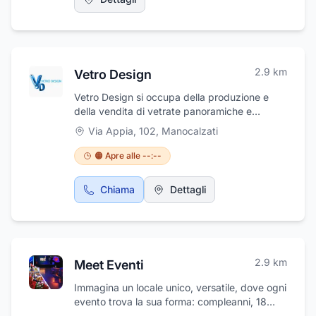
gustare una cena con succulenti abbinamenti
composta da professionisti qualificati e
o godere di una pausa pranzo rilassante e
sempre aggiornati, pronti a soddisfare ogni
panoramica...Tanti buoni motivi per
esigenza del cliente con serietà e
raggiungerci...Riserva orail tuo taolo! Ti
competenza. Scegli Pio Costruzioni per dare
aspettiamo.
solidità e valore ai tuoi progetti.
2.9
km
Vetro Design
Vetro Design si occupa della produzione e
della vendita di vetrate panoramiche e
scorrevoli, su misura, personalizzabili con
Via Appia, 102
,
Manocalzati
decori e sabbiature. Inoltre si occupa della
lavorazione di cristalli, specchi e di qualsiasi
🟠 Apre alle --:--
tipo di vetro per esterni e interni. Ci troviamo
a Manocalzati in Via Appia, 102. Per
Chiama
Dettagli
preventivi e sopralluoghi gratuiti contattare i
numeri: 08251933506; 3294152717. Vetro
Design è situato nelle vicinanze del centro
commerciale Progress.
2.9
km
Meet Eventi
Immagina un locale unico, versatile, dove ogni
evento trova la sua forma: compleanni, 18
anni, lauree, anniversari, promesse di