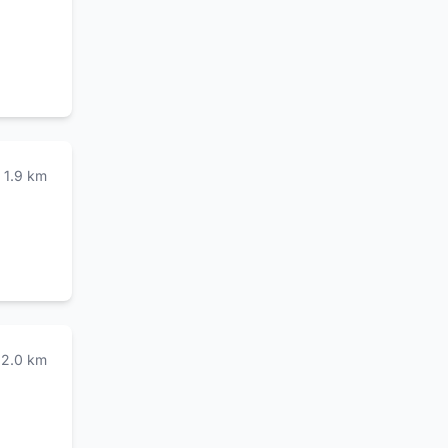
za
ogliente
fano del
a a
one.
1.9
km
2.0
km