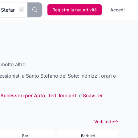
Registra la tua attività
Accedi
 molto altro.
fessionisti a
Santo Stefano del Sole
: indirizzi, orari e
 Accessori per Auto
,
Tedi Impianti
e
ScaviTer
Vedi tutte
Bar
Barbieri