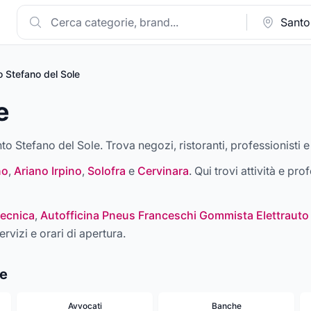
 Stefano del Sole
e
nto Stefano del Sole. Trova negozi, ristoranti, professionisti e
no
,
Ariano Irpino
,
Solofra
e
Cervinara
. Qui trovi attività e pro
ecnica
,
Autofficina Pneus Franceschi Gommista Elettrauto
ervizi e orari di apertura.
le
Avvocati
Banche