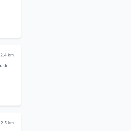
ma di
seguenti
abato
2.4
km
o di
 di
posto
ercato
ziende
 il
a
r
2.5
km