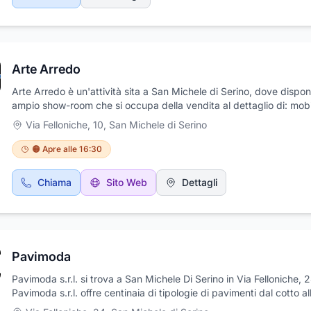
Arte Arredo
Arte Arredo è un'attività sita a San Michele di Serino, dove dispon
ampio show-room che si occupa della vendita al dettaglio di: mobi
arredamento per la casa, camere da letto, camerette, tavoli e sed
Via Felloniche, 10
,
San Michele di Serino
divani. La ditta è specializzata nella progettazione e realizzazione
cucine in legno o cucine in muratura e, presso il proprio laboratori
🟠 Apre alle 16:30
falegnameria, si occupa della realizzazione di mobili su misura e d
restauro o sistemazione di mobili ed infissi in legno.
Chiama
Sito Web
Dettagli
Pavimoda
Pavimoda s.r.l. si trova a San Michele Di Serino in Via Felloniche, 2
Pavimoda s.r.l. offre centinaia di tipologie di pavimenti dal cotto al
monocottura, al gres, al Klinker, Parquets, marmi, per interno ed e