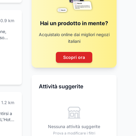
eta
abato
o sui
0.9
km
Hai un prodotto in mente?
one,
Acquistalo online dai migliori negozi
uso
italiani
rà
in modo
rà con
Scopri ora
li
te le
Attività suggerite
l
1.2
km
tirsi a
 L’Hotel
natura,
Nessuna attività suggerite
Prova a modificare i filtri