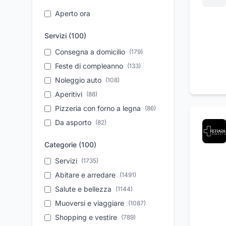
Aperto ora
Servizi (
100
)
Consegna a domicilio
(
179
)
Feste di compleanno
(
133
)
Noleggio auto
(
108
)
Aperitivi
(
88
)
Pizzeria con forno a legna
(
86
)
Da asporto
(
82
)
Take away
(
68
)
Categorie (
100
)
Parcheggio
(
68
)
Servizi
(
1735
)
Assistenza tecnica
(
66
)
Abitare e arredare
(
1491
)
Organizzazione eventi
(
65
)
Salute e bellezza
(
1144
)
Location per eventi
(
63
)
Muoversi e viaggiare
(
1087
)
Autonoleggio a breve
(
57
)
periodo
Shopping e vestire
(
789
)