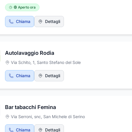
pasta fatta in casa, i piatti a base di funghi porcini e tartufi. Utiliz
materie prime e di prima qualità e l'ambiente particolarmente acc
🟢 Aperto ora
e cordiale lo rende adatto a tutti. Il ristorante si trova a Santo Ste
Sole in via Carrese 3. L'agriturismo è aperto da lunedì a sabato si
Chiama
Dettagli
pranzo che a cena, domenica solo cena sempre previa prenotazi
Autolavaggio Rodia
Via Schito, 1
,
Santo Stefano del Sole
Chiama
Dettagli
Bar tabacchi Femina
Via Serroni, snc
,
San Michele di Serino
Chiama
Dettagli