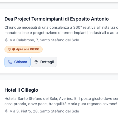
glutine, fornendo supporto e consigli a coloro che seguono una di
priva di glutine. La farmacia è aperta una volta al mese anche il s
pomeriggio e la domenica, seguendo un sistema a rotazione basat
Dea Project Termoimpianti di Esposito Antonio
turni prestabiliti.
Chiunque necessiti di una consulenza a 360° relativa all’installazi
manutenzione e progettazione di termo-impianti, industriali o ad 
civile e privato, può rivolgersi a Dea Project Termoimpianti e trove
Via Calabrone, 7
,
Santo Stefano del Sole
competenza e professionalità. La ditta effettuerà un sopralluogo 
da valutare ogni tipologia d’intervento da effettuare, poi procede
🟠 Apre alle 08:00
la progettazione minuziosa ed efficace delle opere da realizzare. G
esperti di Dea Project Termoimpianti saranno sempre in grado di
Chiama
Dettagli
proporre al cliente un preventivo comprensivo di tutti i costi
dell’intervento da effettuare con una descrizione dettagliata di tut
operazioni necessarie ad un costo davvero tra i più competitivi su
mercato del settore.
Hotel Il Ciliegio
Hotel a Santo Stefano del Sole, Avellino. E' il posto giusto dove sen
casa propria, dove pace, tranquillità e aria pura regnano sovrane!
Il Ciliegio è la location consigliata per riscoprire il rapporto con la 
Via S. Pietro, 28
,
Santo Stefano del Sole
immersi nel totale relax degli incantevoli paesaggi che offrono una