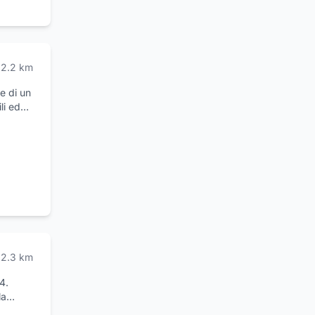
2.2
km
e di un
li ed
ie e
 di
o di
el
2.3
km
4.
la
sterno.