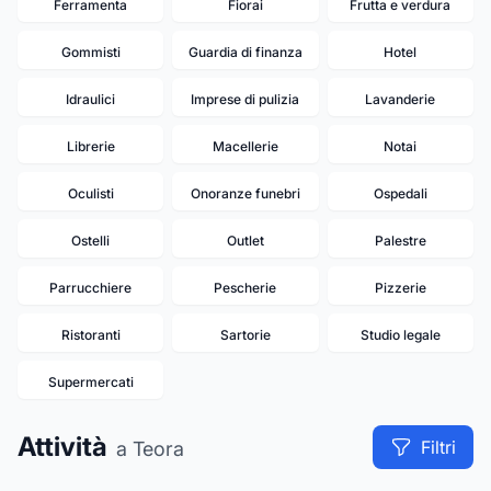
Ferramenta
Fiorai
Frutta e verdura
Gommisti
Guardia di finanza
Hotel
Idraulici
Imprese di pulizia
Lavanderie
Librerie
Macellerie
Notai
Oculisti
Onoranze funebri
Ospedali
Ostelli
Outlet
Palestre
Parrucchiere
Pescherie
Pizzerie
Ristoranti
Sartorie
Studio legale
Supermercati
Attività
Filtri
a Teora