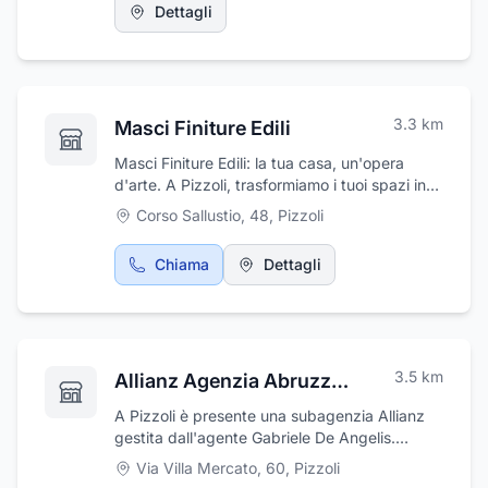
Dettagli
3.3
km
Masci Finiture Edili
Masci Finiture Edili: la tua casa, un'opera
d'arte. A Pizzoli, trasformiamo i tuoi spazi in
ambienti unici. Con maestria e passione,
Corso Sallustio, 48
,
Pizzoli
realizziamo finiture personalizzate per ogni
esigenza. Dalla tinteggiatura alla
Chiama
Dettagli
ristrutturazione completa, la tua casa sarà
come l'hai sempre sognata. Scegli la qualità,
scegli Masci Finiture Edili.
3.5
km
Allianz Agenzia Abruzzo 1 - De Angelis Gabriele - Subagenzia di Pizzoli
A Pizzoli è presente una subagenzia Allianz
gestita dall'agente Gabriele De Angelis.
L'agenzia Allianz Abruzzo 1 vanta una storia
Via Villa Mercato, 60
,
Pizzoli
fatta di determinazione e capacità