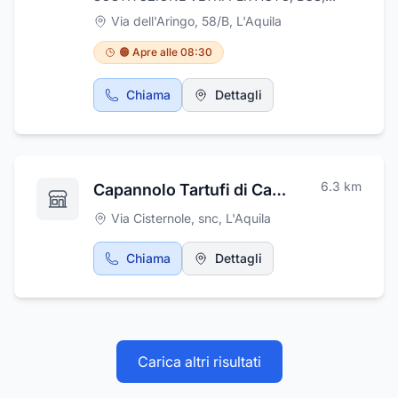
MEZZI PESANTI, TRATTORI AGRICOLI E
Via dell'Aringo, 58/B
,
L'Aquila
MULETTI CABINATI. PELLICOLE
OSCURANTI. SERVIZI ANCHE A DOMICILIO.
🟠 Apre alle 08:30
Chiama
Dettagli
6.3
km
Capannolo Tartufi di Capannolo Matteo
Via Cisternole, snc
,
L'Aquila
Chiama
Dettagli
Carica altri risultati