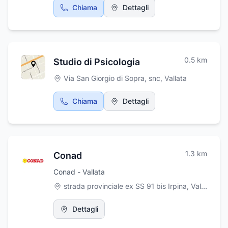
Chiama
Dettagli
0.5
km
Studio di Psicologia
Via San Giorgio di Sopra, snc
,
Vallata
Chiama
Dettagli
1.3
km
Conad
Conad - Vallata
strada provinciale ex SS 91 bis Irpina, Vallata
,
Val
Dettagli