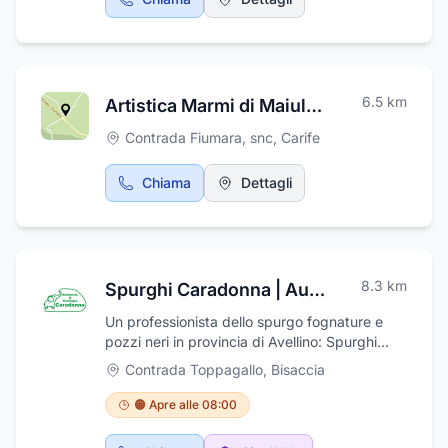
6.5
km
Artistica Marmi di Maiullo Armando
Contrada Fiumara, snc
,
Carife
Chiama
Dettagli
8.3
km
Spurghi Caradonna | Autospurgo - Spurgo Pozzi - Videoispezioni H24
Un professionista dello spurgo fognature e
pozzi neri in provincia di Avellino: Spurghi
Caradonna. Quando i primi segnali delle
Contrada Toppagallo
,
Bisaccia
fognature otturate si fanno sentire, è inutile
perdere tempo perché la situazione non potrà
🟠 Apre alle 08:00
che peggiorare è meglio cercare un
professionista dello spurgo fognature e pozzi