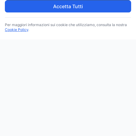
Accetta Tutti
Per maggiori informazioni sui cookie che utilizziamo, consulta la nostra
Cookie Policy
.
Trova le migliori attività commerciali, negozi e servizi in tutta
Italia. Ricerca per categoria, brand, regione, provincia e città.
Facebook
Instagram
Twitter