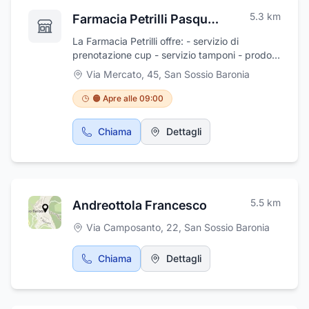
5.3
km
Farmacia Petrilli Pasquale S.A.S
La Farmacia Petrilli offre: - servizio di
prenotazione cup - servizio tamponi - prodotti
senza glutine - misurazione pressione
Via Mercato, 45
,
San Sossio Baronia
arteriosa e misurazione glicemia
🟠 Apre alle 09:00
Chiama
Dettagli
5.5
km
Andreottola Francesco
Via Camposanto, 22
,
San Sossio Baronia
Chiama
Dettagli