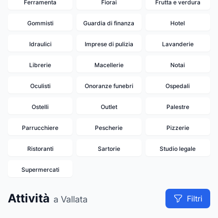
Ferramenta
Fiorai
Frutta e verdura
Gommisti
Guardia di finanza
Hotel
Idraulici
Imprese di pulizia
Lavanderie
Librerie
Macellerie
Notai
Oculisti
Onoranze funebri
Ospedali
Ostelli
Outlet
Palestre
Parrucchiere
Pescherie
Pizzerie
Ristoranti
Sartorie
Studio legale
Supermercati
Attività
Filtri
a Vallata