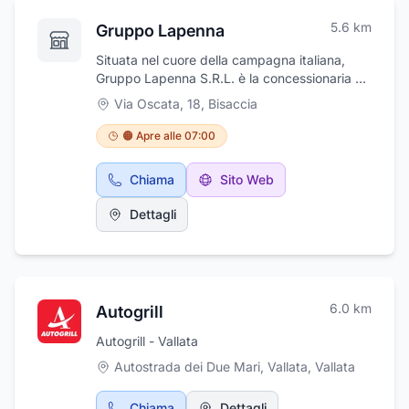
5.6
km
Gruppo Lapenna
Situata nel cuore della campagna italiana,
Gruppo Lapenna S.R.L. è la concessionaria di
attrezzi agricoli che soddisfa tutte le esigenze
Via Oscata, 18
,
Bisaccia
degli agricoltori, dai professionisti ai piccoli
coltivatori. Specializzati nella vendita di
🟠 Apre alle 07:00
cereali, fertilizzanti e macchine agricole,
offriamo una vasta gamma di macchinari
Chiama
Sito Web
agricoli di alta qualità, garantendo spedizioni
rapide in tutta Italia. Con il nostro impegno
Dettagli
verso l'eccellenza e la soddisfazione del
cliente, Gruppo Lapenna S.R.L. è la soluzione
ideale per ottimizzare le operazioni agricole,
migliorare la produttività e garantire raccolti
abbondanti.
6.0
km
Autogrill
Autogrill - Vallata
Autostrada dei Due Mari, Vallata
,
Vallata
Chiama
Dettagli