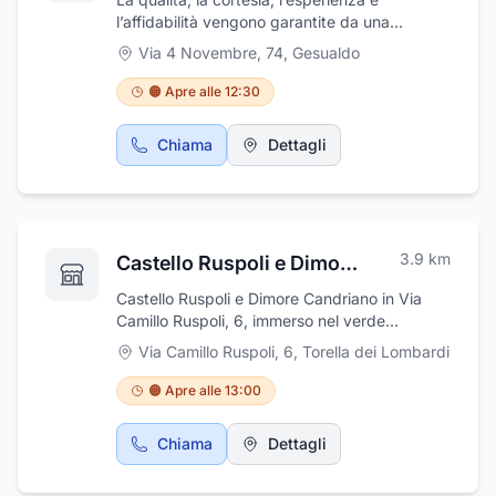
l’affidabilità vengono garantite da una
qualificata gestione familiare. Ristorante
Via 4 Novembre, 74
,
Gesualdo
Pizzeria Bar Da Peppino dispone di un'ampia
sala per gruppi e cerimonie. Oltre alla cucina
🟠 Apre alle 12:30
tipica locale, si possono gustare tantissime
specialità nazionali. La nostra cucina, è
Chiama
Dettagli
basata prioritariamente sui prodotti locali. Le
paste fresche sono fatte rigorosamente a
mano secondo i metodi tradizionali e le carni
di vitello e agnello sono esclusivamente locali.
3.9
km
Castello Ruspoli e Dimore Candriano
Castello Ruspoli e Dimore Candriano in Via
Camillo Ruspoli, 6, immerso nel verde
dell’Irpinia, in un’antica struttura ristrutturata,
Via Camillo Ruspoli, 6
,
Torella dei Lombardi
è lo scenario perfetto per organizzare eventi
e cerimonie. E' possibile gustare i menù
🟠 Apre alle 13:00
stagionali preparati dagli chef accompagnati
dai vini delle Cantine Castello Ruspoli e la
Chiama
Dettagli
tipica pizza napoletana. Dispone inoltre di
camere doppie e matrimoniali.