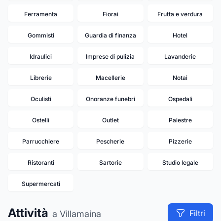
Ferramenta
Fiorai
Frutta e verdura
Gommisti
Guardia di finanza
Hotel
Idraulici
Imprese di pulizia
Lavanderie
Librerie
Macellerie
Notai
Oculisti
Onoranze funebri
Ospedali
Ostelli
Outlet
Palestre
Parrucchiere
Pescherie
Pizzerie
Ristoranti
Sartorie
Studio legale
Supermercati
Attività
Filtri
a Villamaina