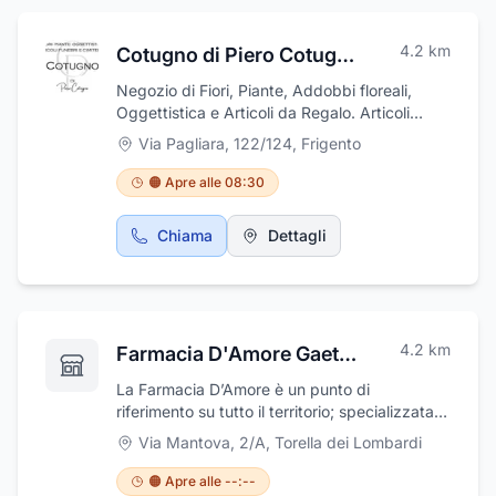
4.2
km
Cotugno di Piero Cotugno
Negozio di Fiori, Piante, Addobbi floreali,
Oggettistica e Articoli da Regalo. Articoli
Funebri e Cimiteriali.
Via Pagliara, 122/124
,
Frigento
🟠 Apre alle 08:30
Chiama
Dettagli
4.2
km
Farmacia D'Amore Gaetano
La Farmacia D’Amore è un punto di
riferimento su tutto il territorio; specializzata
nella vendita di prodotti omeopatici,
Via Mantova, 2/A
,
Torella dei Lombardi
fitoterapici, dermocosmesi. Cortesia,
professionalità ed un vasto assortimento di
🟠 Apre alle --:--