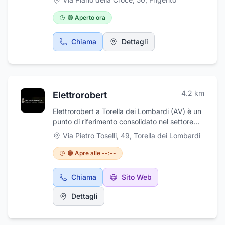
🟢 Aperto ora
Chiama
Dettagli
4.2
km
Elettrorobert
Elettrorobert a Torella dei Lombardi (AV) è un
punto di riferimento consolidato nel settore
dei lumini e articoli funerari. La ditta si occupa
Via Pietro Toselli, 49
,
Torella dei Lombardi
della produzione e vendita all'ingrosso di
lumini elettrici, lumini a cera e votivi, specifici
🟠 Apre alle --:--
per cimiteri insieme ad altri articoli funerari.
Essendo attivi da diversi anni, la ditta ha
Chiama
Sito Web
stabilito una solida presenza nel mercato
offrendo prodotti di qualità e servizi affidabili.
Dettagli
Elettrorobert è aperto dal lunedì al venerdì
con orario 08:00 -13:00 e 14:00 - 17:00 ed il
sabato mattina con orario 09:00 -13:00.