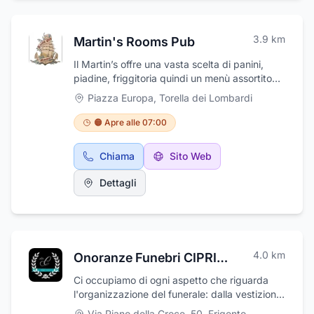
3.9
km
Martin's Rooms Pub
Il Martin’s offre una vasta scelta di panini,
piadine, friggitoria quindi un menù assortito
che saprà sicuramente soddisfare la clientela.
Piazza Europa
,
Torella dei Lombardi
Utilizza esclusivamente prodotti paesani. Il
Pub è anche una caffetteria ed offre la
🟠 Apre alle 07:00
possibilità di trascorrere ore piacevoli in un
ambiente accogliente, in cui è possibile bere
Chiama
Sito Web
un ottimo caffè, gustarsi una cioccolata calda.
Il locale organizza serate con musica dal vivo,
Dettagli
karaoke e giochi a quiz. Per essere sempre
aggiornati sugli eventi del Martin’s potete
consultare l’omonima pagina facebook.
4.0
km
Onoranze Funebri CIPRIANO
Ci occupiamo di ogni aspetto che riguarda
l'organizzazione del funerale: dalla vestizione
della salma, al trasporto al cimitero.
Via Piano della Croce, 50
,
Frigento