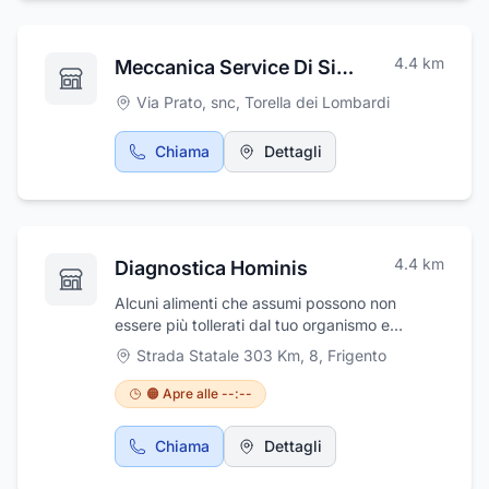
4.4
km
Meccanica Service Di Sicuranza Mosè Aci Global Soccorso Stradale
Via Prato, snc
,
Torella dei Lombardi
Chiama
Dettagli
4.4
km
Diagnostica Hominis
Alcuni alimenti che assumi possono non
essere più tollerati dal tuo organismo e
causarti dei malesseri: mal di stomaco, cattiva
Strada Statale 303 Km, 8
,
Frigento
digestione, colon irritabile, stipsi/diarrea,
stanchezza cronica, affezioni cutanee,
🟠 Apre alle --:--
cefalea, ecc. Diagnostica Hominis ti offre la
possibilità di poter scoprire e curare le tue
Chiama
Dettagli
intolleranze alimentari. Se sei in sovrappeso o
obeso e vuoi dimagrire senza stressarti con le