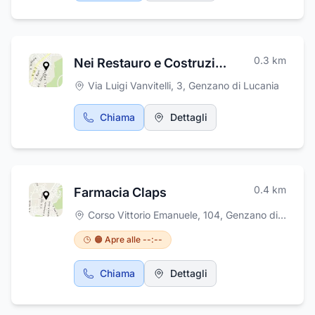
industria di albicocche, ciliegie, cotogne,
mele, nettarine, pesche, percocche, pere,
susine e uva disponibili nelle varie tipologie.
Frutta e Verdura Da Michele si trova in Corso
0.3
km
Nei Restauro e Costruzioni S.r.l.
Umberto I, 54/B a Genzano di Lucania (PZ).
Via Luigi Vanvitelli, 3
,
Genzano di Lucania
Chiama
Dettagli
0.4
km
Farmacia Claps
Corso Vittorio Emanuele, 104
,
Genzano di Lucania
🟠 Apre alle --:--
Chiama
Dettagli