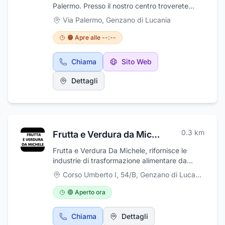
nostro staff e prenota una visita nella sede di
Palermo. Presso il nostro centro troverete
Genzano di Lucania per scoprire tutti i nostri
personale qualificato in grado di occuparsi
Via Palermo
,
Genzano di Lucania
prodotti.
della vostra salute in modo professionale con
la massima attenzione. Il centro si occupa in
🟠 Apre alle --:--
particolar modo di fisiokinesiterapia e
rieducazione funzionale ed opera nell'ambito
Chiama
Sito Web
del settore con esperienza e professionalità.
Si lavora previo appuntamento ed effettua
Dettagli
visite e trattamenti specialistici. Un'equipe
giovane e dinamica, esperta e competente, è
capace di soddisfare le esigenze della
clientela.
0.3
km
Frutta e Verdura da Michele
Frutta e Verdura Da Michele, rifornisce le
industrie di trasformazione alimentare da
quattro generazioni e si occupa di forniture
Corso Umberto I, 54/B
,
Genzano di Lucania
frutticole alle principali aziende italiane che ne
effettuano la trasformazione in confetture,
🟢 Aperto ora
marmellate e derivati. I prodotti della nostra
filiera sono coltivati in Italia da frutticoltori
Chiama
Dettagli
specializzati nella coltivazione di varietà da