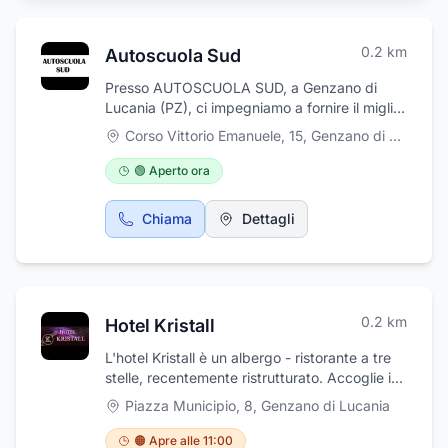
0.2
km
Autoscuola Sud
Presso AUTOSCUOLA SUD, a Genzano di
Lucania (PZ), ci impegniamo a fornire il miglior
servizio possibile per il conseguimento di tutte
Corso Vittorio Emanuele, 15
,
Genzano di Lucania
le patenti. Guidare non è solo un modo per
spostarsi; è un viaggio quotidiano alla guida
🟢 Aperto ora
della nostra vita. Ecco perché offriamo
un'esperienza formativa unica e completa,
Chiama
Dettagli
utilizzando un sistema multimediale
all'avanguardia per spiegare ogni argomento
attraverso simulazioni pratiche. I nostri
insegnanti esperti saranno al vostro fianco
fino al giorno dell'esame teorico, garantendovi
0.2
km
Hotel Kristall
il supporto e il tempo necessari per chiarire
ogni dubbio e colmare eventuali lacune. Con
L'hotel Kristall è un albergo - ristorante a tre
AUTOSCUOLA SUD, siete in buone mani sulla
stelle, recentemente ristrutturato. Accoglie i
strada verso il vostro futuro.
suoi ospiti in ambienti unici e confortevoli
Piazza Municipio, 8
,
Genzano di Lucania
ideali per le vacanze. Le camere singole,
doppie e con accesso facilitato per i disabili
🟠 Apre alle 11:00