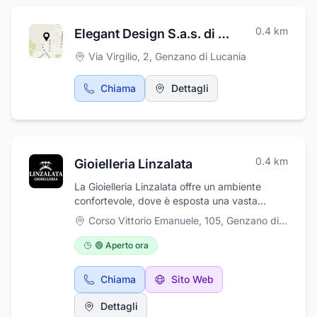
0.4
km
Elegant Design S.a.s. di Maria Potenza & C.
Via Virgilio, 2
,
Genzano di Lucania
Chiama
Dettagli
0.4
km
Gioielleria Linzalata
La Gioielleria Linzalata offre un ambiente
confortevole, dove è esposta una vasta
gamma di articoli di gioielleria in oro ed in
Corso Vittorio Emanuele, 105
,
Genzano di Lucania
argento delle migliori marche quali STROILI,
DONNAORO, BREIL, HERVIT, OTTAVIANI, ma
🟢 Aperto ora
non solo, sono presenti anche articoli
d'argenteria e un'ampia scelta di orologi di
Chiama
Sito Web
diverse marche e di bigiotteria. La Gioielleria
Linzalata si trova a Genzano di Lucania, nel
Dettagli
corso principale del paese nominato Corso