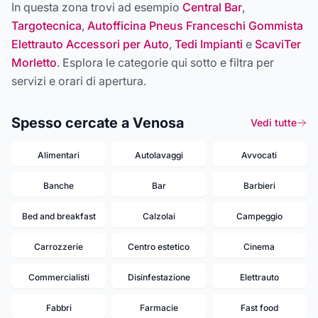
In questa zona trovi ad esempio
Central Bar
,
Targotecnica
,
Autofficina Pneus Franceschi Gommista
Elettrauto Accessori per Auto
,
Tedi Impianti
e
ScaviTer
Morletto
. Esplora le categorie qui sotto e filtra per
servizi e orari di apertura.
Spesso cercate a Venosa
Vedi tutte
Alimentari
Autolavaggi
Avvocati
Banche
Bar
Barbieri
Bed and breakfast
Calzolai
Campeggio
Carrozzerie
Centro estetico
Cinema
Commercialisti
Disinfestazione
Elettrauto
Fabbri
Farmacie
Fast food