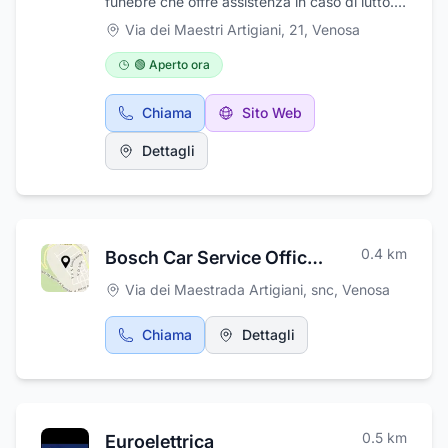
funebre che offre assistenza in caso di lutto.
Forniamo servizio di trasporto per disabili,
Via dei Maestri Artigiani, 21
,
Venosa
infermi e ammalati tramite ambulanza privata
Croce Verde Horatiana, in tutta la provincia di
🟢 Aperto ora
Potenza e regione Basilicata, nonchè a livello
nazionale e internazionale. Presso il nostro
Chiama
Sito Web
centro funebre opera uno staff composto da
professionisti del settore, sempre in costante
Dettagli
aggiornamento per garantirti il massimo livello
di assistenza in un momento così delicato. Ci
occupiamo di ogni fase dell’organizzazione
del rito funebre con cortesia e discrezione,
prestando grande attenzione nel rispetto
0.4
km
Bosch Car Service Officina Coscia
delle tue esigenze e del tuo dolore. I nostri
servizi includono: l'allestimento della camera
Via dei Maestrada Artigiani, snc
,
Venosa
ardente, il trasporto funebre, l'affissione di
necrologi e avvisi di ringraziamento e
Chiama
Dettagli
partecipazione, il disbrigo di tutte le pratiche
burocratiche relative al decesso, cremazione
o cimiteriali.
0.5
km
Euroelettrica