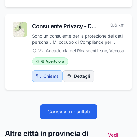
lavorano instancabilmente ogni giorno per
raccogliere, selezionare e vendere i prodotti
migliori. Se cercate olio di frantoio, vini,
spumanti, olio d'oliva, birre o confezioni
0.6
km
Consulente Privacy - DPO - Dott. Marco Laconca
natalizie di alta qualità, non cercate altro che
il Gruppo Troilo. Grazie per sostenere il nostro
Sono un consulente per la protezione dei dati
impegno per le pratiche sostenibili!
personali. Mi occupo di Compliance per
aziende e professionisti in ambito Privacy e
Via Accademia dei Rinascenti, snc
,
Venosa
GDPR.
🟢 Aperto ora
Chiama
Dettagli
Carica altri risultati
Altre città in provincia di
Vedi