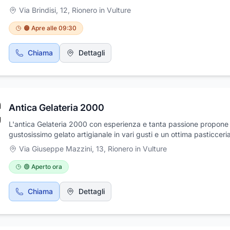
"ottica" puntando sull'innovazione. Fin dall’inizio, l'azienda si dist
Via Brindisi, 12
,
Rionero in Vulture
per la selezione di brand esclusivi e ricercati, tra cui Serengeti, Sis
Polaroid, Mercedes-Benz Style, Ray-Ban, Furla, Lozza, Tommy Hilf
🟠 Apre alle 09:30
Gucci, Rodenstock, Carolina Herrera, Just Cavalli, e Benetton. Ogg
l'Ottica Tizianel è un punto di riferimento per chi cerca novità e 
Chiama
Dettagli
internazionali, con collezioni di designer emergenti da tutto il mon
perfette per i clienti più attenti alla moda e al design d'avanguardi
Antica Gelateria 2000
L'antica Gelateria 2000 con esperienza e tanta passione propone
gustosissimo gelato artigianale in vari gusti e un ottima pasticceri
sia fresca che secca, preparata con ingredienti sani e genuini se
Via Giuseppe Mazzini, 13
,
Rionero in Vulture
freschi. Il nostro personale qualificato prepara anche torte che su
ordinazione possono essere personalizzate. Siamo anche bar dov
🟢 Aperto ora
gustare un'ottima colazione golosa e uno stuzzicante aperitivo.
Chiama
Dettagli