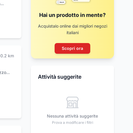
o
ssime
Hai un prodotto in mente?
i
ssano,
Acquistalo online dai migliori negozi
erli
italiani
nsegna
Scopri ora
0.2
km
azzo
Attività suggerite
zo, fu
ali di
n
o Sauro,
a
o per la
Nessuna attività suggerite
ella
Prova a modificare i filtri
to
ervizio.