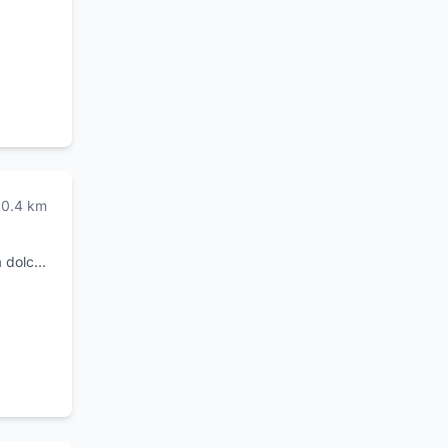
ingue
ley,
iger,
i,
tendenze
do,
a.
0.4
km
a dolce,
mpre
e poter