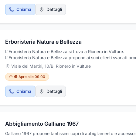
Chiama
Dettagli
Erboristeria Natura e Bellezza
L’Erboristeria Natura e Bellezza si trova a Rionero in Vulture.
L’Erboristeria Natura e Bellezza propone ai suoi clienti svariati pro
sia per la cura sia alimentari, tutti dei migliori marchi presenti sul 
Viale dei Martiri, 10/B
,
Rionero in Vulture
Fra i prodotti trattati dall’Erboristeria Natura e Bellezza si segnala
cosmetici, prodotti per i capelli, anticellulite, fitocosmetici, ma an
🟠 Apre alle 09:00
tisane, infusi, tè, alimenti biologici, integrali e macrobiotici, lampa
tisaniere. Il personale dall’Erboristeria Natura e Bellezza altament
Chiama
Dettagli
professionale e competente, è a disposizione dei clienti per cons
estetiche e nutrizionali.
Abbigliamento Galliano 1967
Galliano 1967 propone tantissimi capi di abbigliamento e accessor