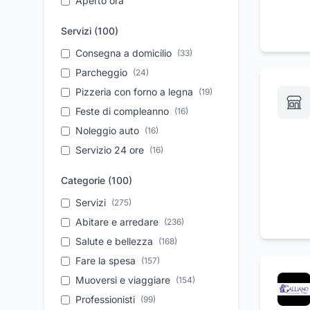
Aperto ora
Servizi (
100
)
Consegna a domicilio
(
33
)
Parcheggio
(
24
)
Pizzeria con forno a legna
(
19
)
Feste di compleanno
(
16
)
Noleggio auto
(
16
)
Servizio 24 ore
(
16
)
Personale qualificato
(
14
)
Categorie (
100
)
Assistenza tecnica
(
14
)
Servizi
(
275
)
Trasporti funebri
(
13
)
internazionali
Abitare e arredare
(
236
)
Vendita auto usate
Salute e bellezza
(
168
(
13
)
)
Noleggio con conducente
Fare la spesa
(
157
)
(
12
)
Soccorso stradale
Muoversi e viaggiare
(
12
)
(
154
)
Sale per ricevimenti
Professionisti
(
99
)
(
12
)