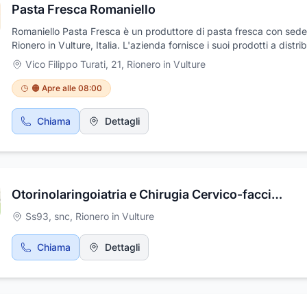
Pasta Fresca Romaniello
Fiore all'occhiello della Farmacia è il reparto dermocosmetico ricco
marchi importanti e gestito con estrema professionalità.
Romaniello Pasta Fresca è un produttore di pasta fresca con sede
Rionero in Vulture, Italia. L'azienda fornisce i suoi prodotti a distrib
all'ingrosso che poi vendono la pasta a punti vendita al dettaglio 
Vico Filippo Turati, 21
,
Rionero in Vulture
ristoranti. Romaniello Pasta Fresca ha un'ampia varietà di prodotti
pasta, tra cui spaghetti, fettuccine, farfalle, penne e gnocchi. Tutti
🟠 Apre alle 08:00
prodotti sono realizzati con farina di semola al 100% e sono privi d
conservanti e coloranti. La missione dell'azienda è fornire pasta it
Chiama
Dettagli
autentica e di alta qualità ai clienti di tutto il mondo. Romaniello P
Fresca si impegna a utilizzare solo gli ingredienti più freschi e a
mantenere i più alti standard di sicurezza e igiene.
Otorinolaringoiatria e Chirugia Cervico-facciale
Ss93, snc
,
Rionero in Vulture
Chiama
Dettagli