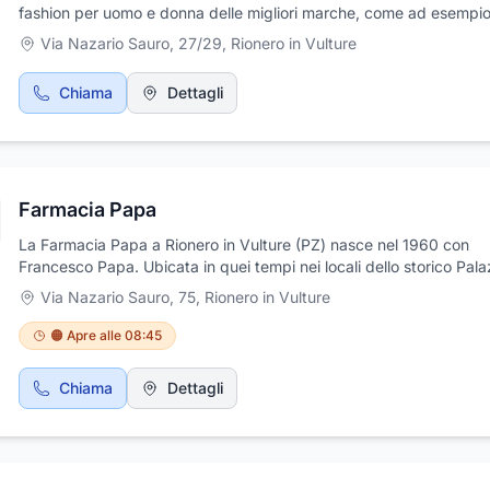
fashion per uomo e donna delle migliori marche, come ad esempi
Woolrich, Peuterey, La Martina, Guess Marciano, AT.P.CO e tanti
Via Nazario Sauro, 27/29
,
Rionero in Vulture
altre di tuo gradimento. Sul nostro store www.galliano1967.it potra
scegliere e selezionare i capi alla moda del momento che ti intere
Chiama
Dettagli
tra i tanti proposti per uomo e donna, dai classici ai casual, e ricev
comodamente a casa tua in 24/48h. Effettuiamo spedizione e co
espresso in tutta Italia.
Farmacia Papa
La Farmacia Papa a Rionero in Vulture (PZ) nasce nel 1960 con
Francesco Papa. Ubicata in quei tempi nei locali dello storico Pal
Ciasca, con il terremoto del 1980, a causa dell'inagibilità del Palaz
Via Nazario Sauro, 75
,
Rionero in Vulture
operato un trasferimento nella più centrale via Nazario Sauro in loc
fortuna. Nel 1993 la titolarità della Farmacia fu trasferita al figlio di
🟠 Apre alle 08:45
Francesco, Donatello Giovanni Papa, attuale Titolare. Nel 1995 co
l'acquisto di nuovi e più grandi locali, sempre situati in via Nazari
Chiama
Dettagli
la Farmacia fu trasferita nell'attuale sede. La Farmacia Papa è un
Farmacia particolarmente fornita e punto di riferimento apprezzat
professionalità e la gentile disponibilità nell'ascoltare le esigenze d
clientela. Caratterizzata da una ambientazione elegante in perfet
equilibrio tra l'antichità degli arredi e la moderna funzionalità del s