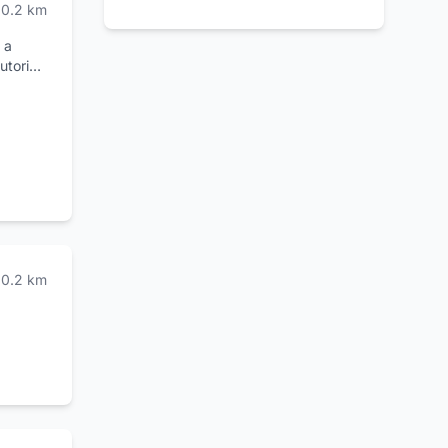
0.2
km
 di
 a
utori
e
 di
 i
i
aliana
asta
0.2
km