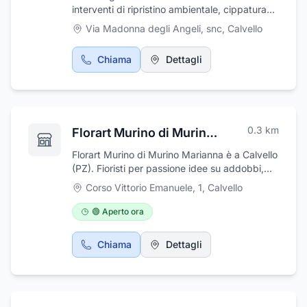
interventi di ripristino ambientale, cippatura
biomasse, riforestazione e miglioramento di
Via Madonna degli Angeli, snc
,
Calvello
boschi degradati, oltre che lotti boschivi
pesanti con esbosco, abbattimento e
Chiama
Dettagli
trasporto legname. Albert Agrifor si trova in v.
Madonna degli Angeli a Calvello (PZ).
0.3
km
Florart Murino di Murino Marianna
Florart Murino di Murino Marianna è a Calvello
(PZ). Fioristi per passione idee su addobbi,
decorazioni e allestimenti. Piante fiori e articoli
Corso Vittorio Emanuele, 1
,
Calvello
da regalo. Florart Murino di Murino Marianna,
dal 1987 nel settore, si occupa di vendita
🟢 Aperto ora
piante e fiori e la realizzazione di addobbi
floreali per tutte le occasioni. Si prende cura
Chiama
Dettagli
di tutto ciò che riguarda l’allestimento di una
cerimonia, la realizzazione di composizioni e
bouquet con fiori freschi, allestimento floreale
per chiese, giardini per feste a tema,
inaugurazioni. Florart Murino di Murino