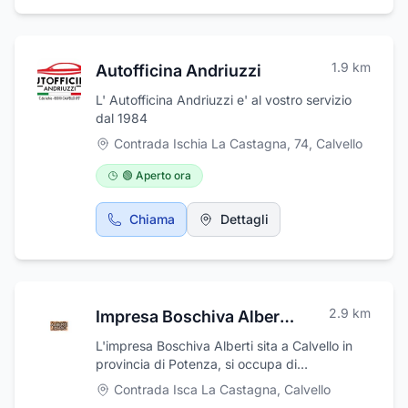
armonioso e di alto livello. Il Centro
Arredamenti Murino lavora con aziende
leader del settore arredamento, affidabili,
1.9
km
Autofficina Andriuzzi
prestigiose e con una lunga tradizione.
L' Autofficina Andriuzzi e' al vostro servizio
dal 1984
Contrada Ischia La Castagna, 74
,
Calvello
🟢 Aperto ora
Chiama
Dettagli
2.9
km
Impresa Boschiva Alberti - Legna da Ardere Ilario Alberti
L'impresa Boschiva Alberti sita a Calvello in
provincia di Potenza, si occupa di
disboscamento, di commercio della legna da
Contrada Isca La Castagna
,
Calvello
ardere e lavorazione articoli in legno sia per