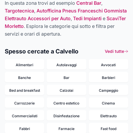
In questa zona trovi ad esempio
Central Bar
,
Targotecnica
,
Autofficina Pneus Franceschi Gommista
Elettrauto Accessori per Auto
,
Tedi Impianti
e
ScaviTer
Morletto
. Esplora le categorie qui sotto e filtra per
servizi e orari di apertura.
Spesso cercate a Calvello
Vedi tutte
Alimentari
Autolavaggi
Avvocati
Banche
Bar
Barbieri
Bed and breakfast
Calzolai
Campeggio
Carrozzerie
Centro estetico
Cinema
Commercialisti
Disinfestazione
Elettrauto
Fabbri
Farmacie
Fast food