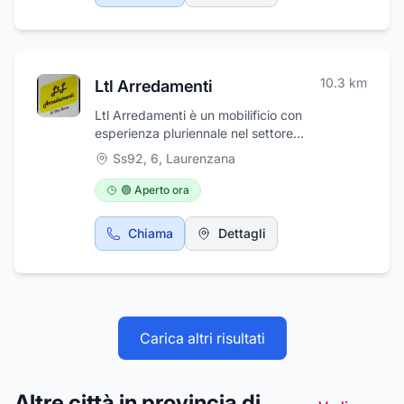
10.3
km
Ltl Arredamenti
Ltl Arredamenti è un mobilificio con
esperienza pluriennale nel settore
dell'arredamento. L'attività si occupa sia della
Ss92, 6
,
Laurenzana
realizzazione artigianale sia della vendita al
dettaglio di mobili, oggetti d'arredamento e di
🟢 Aperto ora
arte funeraria. Il personale è preparato e
sempre aggiornato sulle nuove tendenze del
Chiama
Dettagli
design di interni, complementi d'arredo e
cucine. Ltl Arredamenti opera anche in qualità
di agenzia funebre che propone oggetti di
arte funeraria realizzati su richiesta dei clienti.
La sede si trova a Laurenzana in provincia di
Potenza, in Strada Statale n° 6, qui potrete
Carica altri risultati
scegliere tra un'ampia varietà di
elettrodomestici da cucina, accessori per la
casa, mobili e liste di nozze.
Altre città in provincia di