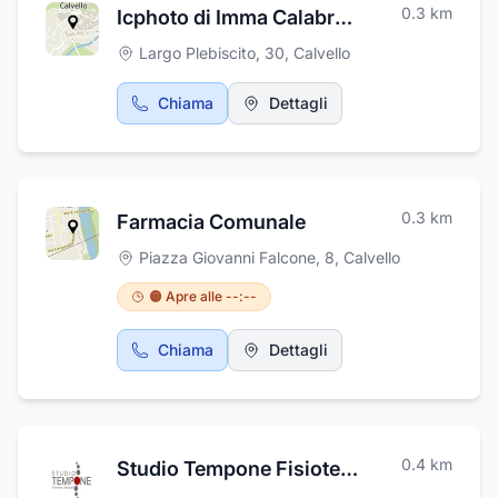
0.3
km
Icphoto di Imma Calabrese
Marianna offre ad ogni evento il fiore ideale Vi
aspettiamo in Corso Vittorio Emanuele, 1 a
Largo Plebiscito, 30
,
Calvello
Calvello dove potrete visionare una ricca
galleria di immagini di addobbi floreali
Chiama
Dettagli
realizzati nelle location più belle della zona.
0.3
km
Farmacia Comunale
Piazza Giovanni Falcone, 8
,
Calvello
🟠 Apre alle --:--
Chiama
Dettagli
0.4
km
Studio Tempone Fisioterapia - Osteopatia