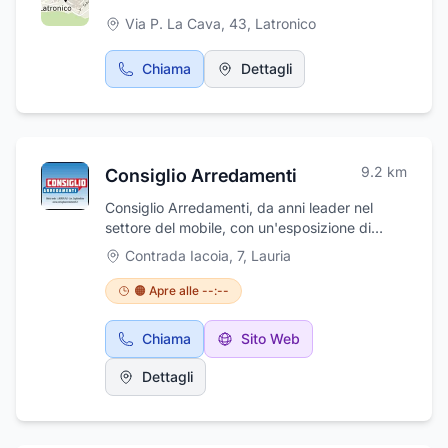
Via P. La Cava, 43
,
Latronico
Chiama
Dettagli
9.2
km
Consiglio Arredamenti
Consiglio Arredamenti, da anni leader nel
settore del mobile, con un'esposizione di
2000 mq di arredamenti di tutti gli stili, per
Contrada Iacoia, 7
,
Lauria
soddisfare le esigenze di ogni singolo cliente.
Da Consiglio Arredamenti, camere
🟠 Apre alle --:--
matrimoniali e letti in ferro battuto e imbottiti
per ambienti classici o moderni, camerette
Chiama
Sito Web
realizzabili completamente su misura, cucine
classiche, moderne, in muratura, in stile
Dettagli
country. e ancora, mobili da bagno
personalizzabili in finitura e misura. Grazie a
Consiglio Arredamenti è facile avere la propria
casa dei sogni: nell'ampio show room