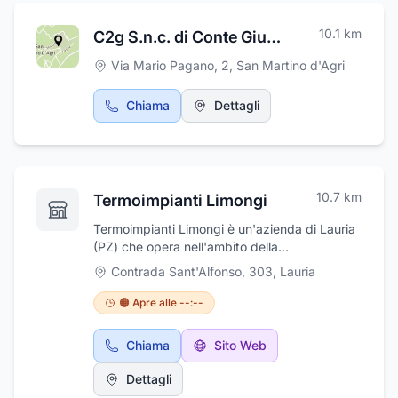
ogni articolo proposto, selezionato
accuratamente tra le migliori proposte del
10.1
km
C2g S.n.c. di Conte Giuseppe e Cirigliano Giuseppe
mercato.Consiglio Arredamenti può vantare
una lunghissima esperienza nel settore degli
Via Mario Pagano, 2
,
San Martino d'Agri
arredamenti: l'azienda della provincia di
Potenza nacque come attività artigianale e
Chiama
Dettagli
negli anni è riuscita ad adeguarsi alle
esigenze del mercato, alle mutazioni del
gusto dei clienti e all'incalzare delle nuove
tecnologie.
10.7
km
Termoimpianti Limongi
Termoimpianti Limongi è un'azienda di Lauria
(PZ) che opera nell'ambito della
termoidraulica. L'esperienza e le competenze
Contrada Sant'Alfonso, 303
,
Lauria
maturate sul campo negli anni rendono allo
staff Termoimpianti il massimo della serietà e
🟠 Apre alle --:--
della professionalità. Specializzata nella
progettazione e realizzazione impianti ad uso
Chiama
Sito Web
civile e industriale di: climatizzazione e
trattamento dell'aria, riscaldamento,
Dettagli
antincendio, solare termico, idraulici e