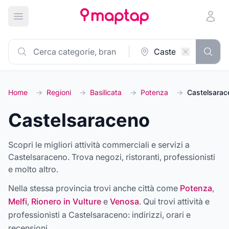
Apri menu principale
Home
→
Regioni
→
Basilicata
→
Potenza
→
Castelsarac
Castelsaraceno
Scopri le migliori attività commerciali e servizi a
Castelsaraceno. Trova negozi, ristoranti, professionisti
e molto altro.
Nella stessa provincia trovi anche città come
Potenza
,
Melfi
,
Rionero in Vulture
e
Venosa
. Qui trovi attività e
professionisti a
Castelsaraceno
: indirizzi, orari e
recensioni.