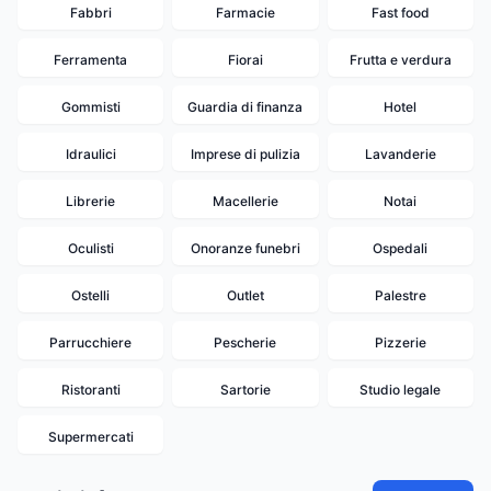
Fabbri
Farmacie
Fast food
Ferramenta
Fiorai
Frutta e verdura
Gommisti
Guardia di finanza
Hotel
Idraulici
Imprese di pulizia
Lavanderie
Librerie
Macellerie
Notai
Oculisti
Onoranze funebri
Ospedali
Ostelli
Outlet
Palestre
Parrucchiere
Pescherie
Pizzerie
Ristoranti
Sartorie
Studio legale
13
12
Supermercati