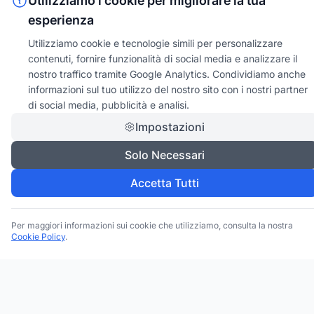
Utilizziamo i cookie per migliorare la tua
esperienza
Utilizziamo cookie e tecnologie simili per personalizzare
contenuti, fornire funzionalità di social media e analizzare il
nostro traffico tramite Google Analytics. Condividiamo anche
informazioni sul tuo utilizzo del nostro sito con i nostri partner
di social media, pubblicità e analisi.
Impostazioni
Trova le migliori attività commerciali, negozi e servizi in tutta
Italia. Ricerca per categoria, brand, regione, provincia e città.
Solo Necessari
Facebook
Instagram
Twitter
Accetta Tutti
ESPLORA
Per maggiori informazioni sui cookie che utilizziamo, consulta la nostra
Cookie Policy
.
Tutte le Categorie
Tutti i Brand
Tutte le Regioni
Tutte le Province