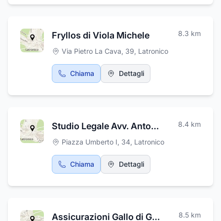
8.3
km
Fryllos di Viola Michele
Via Pietro La Cava, 39
,
Latronico
Chiama
Dettagli
8.4
km
Studio Legale Avv. Antonella Mitidieri
Piazza Umberto I, 34
,
Latronico
Chiama
Dettagli
8.5
km
Assicurazioni Gallo di Gallo Andrea