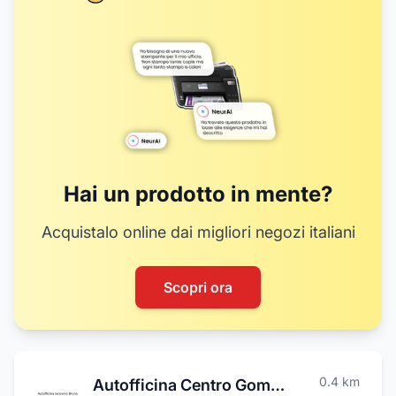
10
4
6
5
7
8
9
16
14
15
18
20
Hai un prodotto in mente?
Acquistalo online dai migliori negozi italiani
Scopri ora
0.4
km
Autofficina Centro Gomme Iacovino Bruno