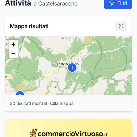
Attività
Filtri
a Castelsaraceno
Mappa risultati
+
−
1
2
20
risultat
i
mostrat
i
sulla mappa