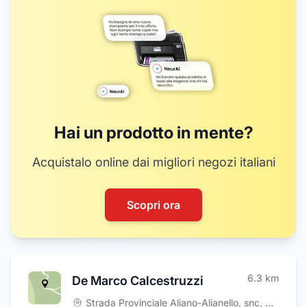
8
14
17
Hai un prodotto in mente?
Acquistalo online dai migliori negozi italiani
Scopri ora
6.3
km
De Marco Calcestruzzi
Strada Provinciale Aliano-Alianello, snc
,
Aliano