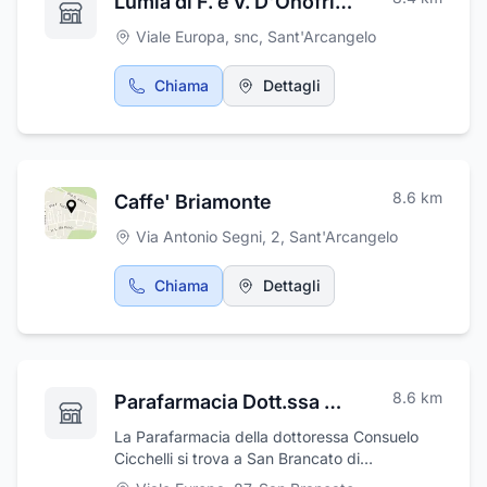
Lumia di F. e V. D'Onofrio S.n.c.
Viale Europa, snc
,
Sant'Arcangelo
Chiama
Dettagli
8.6
km
Caffe' Briamonte
Via Antonio Segni, 2
,
Sant'Arcangelo
Chiama
Dettagli
8.6
km
Parafarmacia Dott.ssa Cicchelli Consuelo Francesca
La Parafarmacia della dottoressa Consuelo
Cicchelli si trova a San Brancato di
Sant'Arcangelo, in provincia di Potenza.