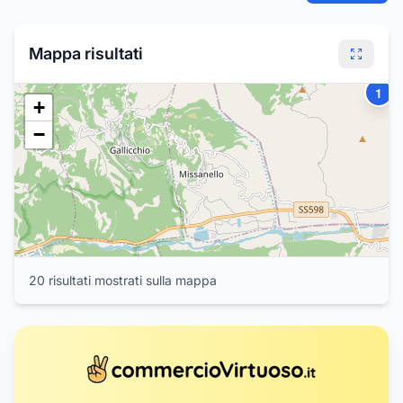
Mappa risultati
1
+
−
20
risultat
i
mostrat
i
sulla mappa