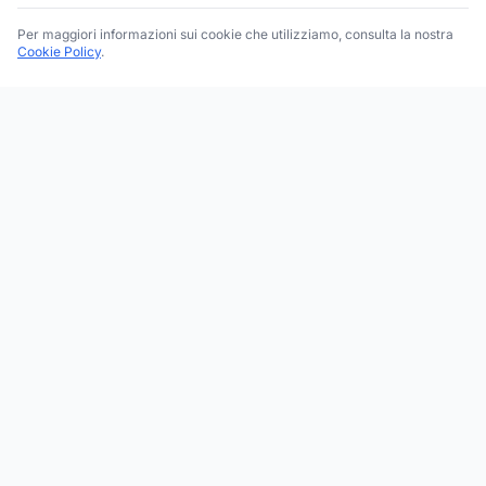
Per maggiori informazioni sui cookie che utilizziamo, consulta la nostra
Cookie Policy
.
Trova le migliori attività commerciali, negozi e servizi in tutta
Italia. Ricerca per categoria, brand, regione, provincia e città.
Facebook
Instagram
Twitter
ESPLORA