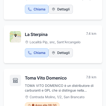
Chiama
Dettagli
7.4
km
La Sterpina
Località Pip, snc
,
Sant'Arcangelo
Chiama
Dettagli
7.8
km
Toma Vito Domenico
TOMA VITO DOMENICO è un distributore di
carburanti e GPL che si distingue nella
regione per la sua cordialità, disponibilità ed
Contrada Molino, 1/2
,
San Brancato
esperienza. È indispensabile sia per i privati
che per le aziende dell'area di Potenza grazie
🟠 Apre alle 06:30