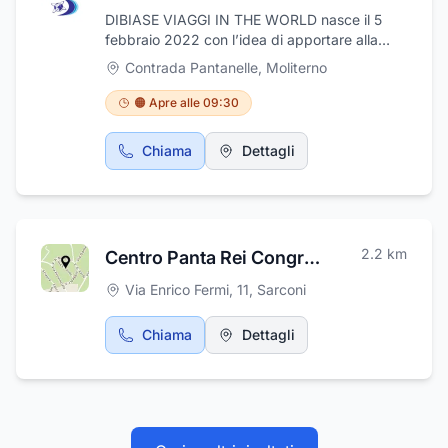
L'obiettivo che ci prefiggiamo, nel ruolo di
DIBIASE VIAGGI IN THE WORLD nasce il 5
operatori sanitari, è quello di riuscire a
febbraio 2022 con l’idea di apportare alla
soddisfare con scrupolo e professionalità le
storica azienda di Autolinee una nuovo
Contrada Pantanelle
,
Moliterno
esigenze di chi si rivolge a noi anche solo per
modello di business per poter far sì che i
una richiesta o per un consiglio.
nostri clienti potessero affidarsi a noi per una
🟠 Apre alle 09:30
qualsiasi richiesta di viaggio, aggiungendo
così un altro tassello alla filiera del turismo,
Chiama
Dettagli
l’attenzione alla clientela resta il nostro
marchio di fabbrica. Con la nostra
professionalità saremo felici di poter
realizzare ogni vostro sogno ! Offerte
Principali :Noleggio con conducente di
2.2
km
Centro Panta Rei Congressi e Sale Polivalenti di Antonella Amelina
pullman, furgoni e auto, Biglietteria aerea,
ferroviaria e marittima, Viaggi turistici, viaggi
Via Enrico Fermi, 11
,
Sarconi
di nozze, vacanze mare, Noleggio senza
conducente di furgoni e auto, Auto da
Chiama
Dettagli
cerimonia