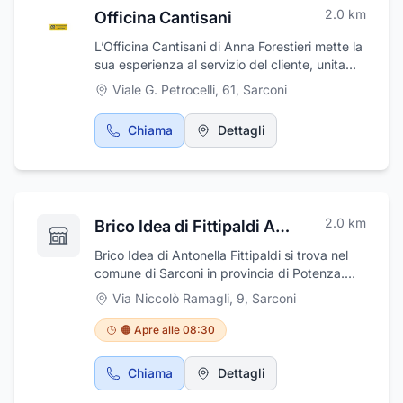
2.0
km
Officina Cantisani
L’Officina Cantisani di Anna Forestieri mette la
sua esperienza al servizio del cliente, unita
all'utilizzo di moderne attrezzature, per
Viale G. Petrocelli, 61
,
Sarconi
garantirvi la massima professionalità e
rapidità nell'assistenza per le auto. L’Officina
Chiama
Dettagli
Cantisani effettua riparazioni meccaniche ed
elettriche su auto e veicoli commerciali,
tagliandi, revisioni periodiche e diagnosi
computerizzate. L’Officina Cantisani è un
punto di riferimento nella zona per il soccorso
2.0
km
Brico Idea di Fittipaldi Antonella
stradale, attività che garantisce 24 ore su 24
per tutti i giorni dell'anno. I mezzi di soccorso
Brico Idea di Antonella Fittipaldi si trova nel
dell’Officina Cantisani sono adatti per il
comune di Sarconi in provincia di Potenza.
recupero e trasporto di qualsiasi veicolo dai
Troverete tutto ciò che vi serve per articoli di
motocicli agli autocarri fino a t 5,0.
Via Niccolò Ramagli, 9
,
Sarconi
ferramenta,bricolage, casalinghi e detersivi.
Oltre a questi prodotti troverete anche reparti
🟠 Apre alle 08:30
e sezioni speciali, in grado di coprire tutte le
esigenze dei clienti in materia di fai da te,
Chiama
Dettagli
bricolage e lavori per la casa. Viene offerta
anche una ricca offerta di attrezzi da lavoro,