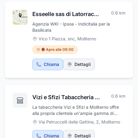
0.6
km
Esseelle sas di Latorraca Saverio & C.
Agenzia WKI - Ipsoa - Indicitalia per la
Basilicata
Vico 1 Piazza, snc
,
Moliterno
🟠 Apre alle 09:00
Chiama
Dettagli
0.6
km
Vizi e Sfizi Tabaccheria e Articoli Regalo
La tabaccheria Vizi e Sfizi a Moliterno offre
alla propria clientela un'ampia gamma di
prodotti e servizi con professionalità e
Via Petruccelli della Gattina, 2
,
Moliterno
attenzione alle esigenze di ogni cliente. Oltre
alla vendita di tabacchi, la tabaccheria si
Chiama
Dettagli
distingue per una selezione accurata di sigari