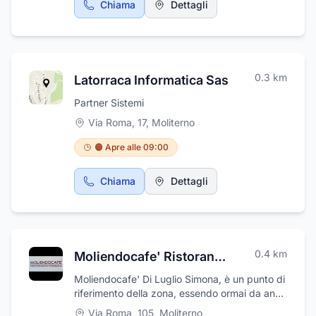
Chiama
Dettagli
0.3
km
Latorraca Informatica Sas
Partner Sistemi
Via Roma, 17
,
Moliterno
🟠 Apre alle 09:00
Chiama
Dettagli
0.4
km
Moliendocafe' Ristorante Pizzeria
Moliendocafe' Di Luglio Simona, è un punto di
riferimento della zona, essendo ormai da anni
specializzato come RISTORANTE, PIZZERIA,
Via Roma, 105
,
Moliterno