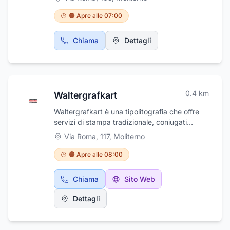
BAR, PASTICCERIA E SERVIZIO CATERING. Il
ristorante propone prodotti di prima scelta
🟠 Apre alle 07:00
selezionati tra i migliori del mercato.
Chiama
Dettagli
0.4
km
Waltergrafkart
Waltergrafkart è una tipolitografia che offre
servizi di stampa tradizionale, coniugati
all'evoluzione della stampa digitale. Realizza
Via Roma, 117
,
Moliterno
locandine, cataloghi, carta intestata,
calendari, manifesti, biglietti da visita,
🟠 Apre alle 08:00
pieghevoli e brochure. L’azienda è in grado di
produrre piccoli e grandi quantitativi di
Chiama
Sito Web
materiale, in tempi brevi, grazie alle nuove
tecnologie digitali che impiega e allo staff di
Dettagli
collaboratori esperti e sempre aggiornati.