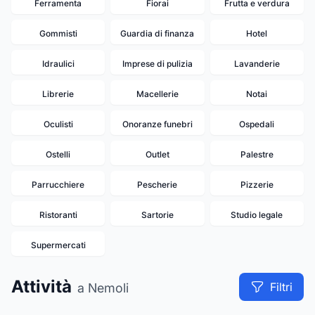
Ferramenta
Fiorai
Frutta e verdura
Gommisti
Guardia di finanza
Hotel
Idraulici
Imprese di pulizia
Lavanderie
Librerie
Macellerie
Notai
Oculisti
Onoranze funebri
Ospedali
Ostelli
Outlet
Palestre
Parrucchiere
Pescherie
Pizzerie
Ristoranti
Sartorie
Studio legale
Supermercati
Attività
Filtri
a Nemoli