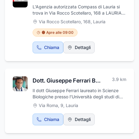
L'Agenzia autorizzata Compass di Lauria si
trova in Via Rocco Scotellaro, 168 a LAURIA
(PZ), si occupa di finanziamenti e prestiti su
Via Rocco Scotellaro, 168
,
Lauria
misura per te, realizza i tuoi progetti con un
Prestito Compass: scegli la soluzione migliore
🟠 Apre alle 09:00
tra le nostre proposte di finanziamento per
soddisfare ogni tua esigenza L'Agenzia
Chiama
Dettagli
autorizzata Compass di Lauria, ti propone dei
finanziamenti in grado di sostenerti nei tuoi
progetti d’acquisto. Hai a disposizione diverse
opzioni tra le quali scegliere: puoi combinare
in maniera personalizzata la rata e la durata
3.9
km
Dott. Giuseppe Ferrari Biologo Nutrizionista
del tuo prestito personale. il servizio può
essere richiesto sia da dipendenti, lavoratori
Il dott Giuseppe Ferrari laureato in Scienze
autonomi e pensionati. Compass sostiene gli
Biologiche presso l’Università degli studi di
acquisti dei propri clienti . inoltre si occupa
Perugia, esercita la professione di
Via Roma, 9
,
Lauria
anche della cessione del quinto. Puoi
nutrizionista dal 2007, attualmente
contattare l'agenzia tutti i giorni dal lunedi al
nutrizionista ufficiale della squadra di
venerdi, il sabato su appuntamento.
Chiama
Dettagli
pallavolo di Serie A Rinascita Volley di
Lagonegro, direttore sanitario del laboratorio
analisi cliniche “CEDAL” di Francavilla in Sinni