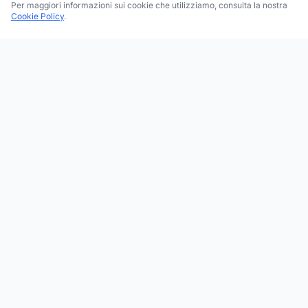
Per maggiori informazioni sui cookie che utilizziamo, consulta la nostra
Cookie Policy
.
Trova le migliori attività commerciali, negozi e servizi in tutta
Italia. Ricerca per categoria, brand, regione, provincia e città.
Facebook
Instagram
Twitter
ESPLORA
Tutte le Categorie