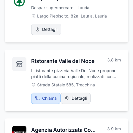
presso aziende partner, che ti permetteranno
Despar supermercato - Lauria
di mettere in pratica le tue conoscenze e
Largo Plebiscito, 82a, Lauria
,
Lauria
acquisire nuove competenze sul campo.
Questa esperienza concreta è fondamentale
per arricchire il tuo curriculum e farti entrare a
Dettagli
contatto con il mondo del lavoro.
3.8
km
Ristorante Valle del Noce
Il ristorante pizzeria Valle Del Noce propone
piatti della cucina regionale, realizzati con
ingredienti sempre freschi e selezionati, che
Strada Statale 585
,
Trecchina
costituiscono un solido legame con le ricette
tradizionali del passato. In un periodo in cui le
Chiama
Dettagli
mode culinarie sono soggette a continui
mutamenti, i piatti del ristorante costituiscono
un punto fermo e immutato per tutti i
buongustai. Ci trovate sulla Strada Statale
585 km 13.300 a Trecchina, provincia di
3.9
km
Agenzia Autorizzata Compass di Lauria
Potenza.