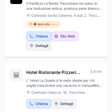
aspettiamo in Contrada Lago Sirino a Nemoli.
Il Panificio Le Bontà Trecchinesi nel solco di
una traduzione antica, produce pane bianco e
semintegrale nei suoi forni a legna situati a
Contrada Santa Caterina, 4 sub 2
,
Trecchina
Trecchina, paese in cui l'arte della
panificazione ha origini antichissime. Da oltre
🟠 Apre alle --:--
venti anni il panificio propone i propri prodotti
ad una clientela affezionatasi nel corso del
Chiama
Sito Web
tempo ed in costante crescita. Con gli anni il
panificio Le Bontà Trecchinesi ha diversificato
Dettagli
i propri prodotti, proponendo all'utenza non
solo pane, ma anche frese, Tozzetti, pizze
bianche e rosse, panettoni, pane, grattugiato.
Ma qual'è il segreto della fragranza di questo
pane semplice: ingredienti naturali come
3.4
km
Hotel Ristorante Pizzeria La Quiete
farina, acqua, sale e lievito madre, lavorati
con passione e maestria, secondo gli
L' Hotel La Quiete è la meta ideale per chi
insegnamenti che giungono dai maestri
voglia trascorrere una vacanza in tranquillità.
panettieri di una volta. Il Panificio Le Bontà
L'hotel che è anche Ristorante e Pizzeria
Contrada Fallacca, 16
,
Trecchina
Trecchinesi di Iannotti Ludovico e C. s.a.s. è
dispone di 26 camere complete di bagno, tv
attivo da vent'anni a Trecchina, in provincia di
color e telefono e sono dotate di impianto di
Potenza, nella produzione e
Chiama
Dettagli
climatizzazione gestibile dai clienti. Le due
commercializzazione di prodotti da forno,
sale ristorante sono dotate di aria