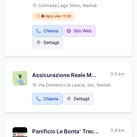
scenario naturalistico potrete gustare
Contrada Lago Sirino
,
Nemoli
specialità della cucina locale e mediterranea,
con diverse pietanze di terra e di mare,
🟠 Apre alle 11:00
sapientemente preparate con cura e passione
dai nostri chef. La scelta delle materie prime è
Chiama
Sito Web
rigorosa, favorendo i produttori locali, con i
quali si annovera una collaborazione ed una
Dettagli
complicità, contribuendo alla qualità dei nostri
menù. Presso l'albergo ristorante da Mimì,
potrete trascorrere momenti di convivialità
con sale accoglienti, adatte per ricevimenti,
cerimonie, matrimoni e qualsiasi tipo di festa e
3.0
km
Assicurazione Reale Mutua Caf e Patronato Anmil
banchetti, per il piacere di pranzare e cenare
all'aria aperta, anche in veranda esterna. La
Via Domenico di Lascio, snc
,
Nemoli
gelateria Nives invece, ti prenderà per la gola.
Il nostro gelato è composto con frutta
Chiama
Dettagli
naturale, zucchero d'uva, miele, latte e panna
freschi. La gelateria, ha ottenuto un
riconoscimento ed il marchio ufficiale CMG
(coppa del mondo gelateria) in un esclusivo
attestato, a certificazione dell’alta qualità
3.4
km
Panificio Le Bonta' Trecchinesi
delle materie prime usate nel gelato. Vi