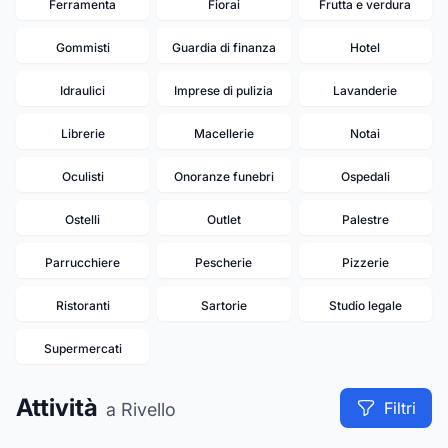
Ferramenta
Fiorai
Frutta e verdura
Gommisti
Guardia di finanza
Hotel
Idraulici
Imprese di pulizia
Lavanderie
Librerie
Macellerie
Notai
Oculisti
Onoranze funebri
Ospedali
Ostelli
Outlet
Palestre
Parrucchiere
Pescherie
Pizzerie
Ristoranti
Sartorie
Studio legale
Supermercati
Attività
Filtri
a Rivello
19
17
18
16
15
13
14
9
10
11
12
7
8
6
5