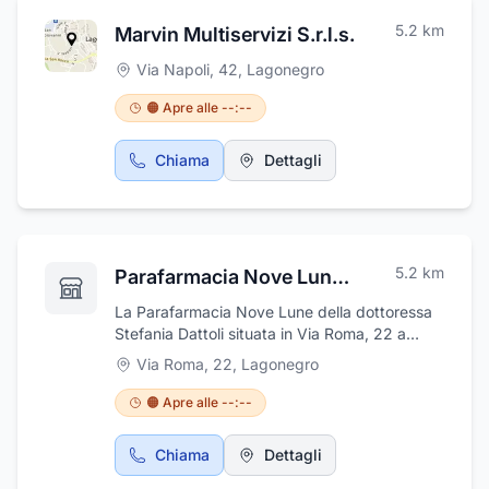
5.2
km
Marvin Multiservizi S.r.l.s.
Via Napoli, 42
,
Lagonegro
🟠 Apre alle --:--
Chiama
Dettagli
5.2
km
Parafarmacia Nove Lune dott.ssa Stefania Dattoli
La Parafarmacia Nove Lune della dottoressa
Stefania Dattoli situata in Via Roma, 22 a
Lagonegro (PZ), vi offre un vasto
Via Roma, 22
,
Lagonegro
assortimento di prodotti omeopatici,
erboristici e alimentari specifici per
🟠 Apre alle --:--
intolleranze o per bambini, ma anche una
consulenza professionale volta a consigliarvi
Chiama
Dettagli
sul rimedio più efficiente per affrontare ogni
problematica, sia dal punto di vista della