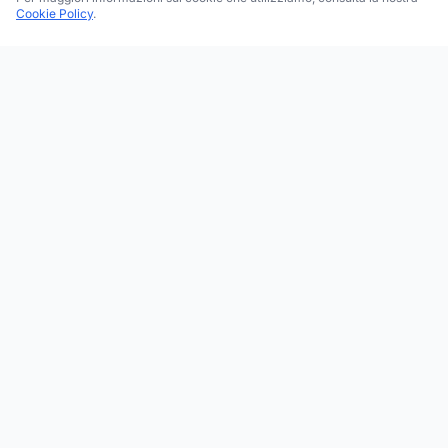
Cookie Policy
.
Trova le migliori attività commerciali, negozi e servizi in tutta
Italia. Ricerca per categoria, brand, regione, provincia e città.
Facebook
Instagram
Twitter
ESPLORA
Tutte le Categorie