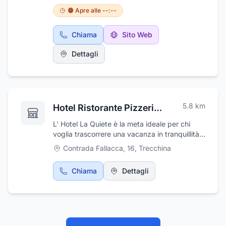
Tecnici coadiuvato da 8 installatori altamente
🟠 Apre alle --:--
specializzati, ha permesso alla società negli
anni la realizzazione di numerosi lavori
Chiama
Sito Web
pubblici e l’acquisizione dei contratti di
manutenzione di pubblica illuminazione dei
Dettagli
comuni di Rivello Lagonegro e Trecchina. Forti
di un partner leader mondiale nel settore e
dell’esperienza acquisita grazie ai numerosi
impianti installati, la Ditta ad oggi è in grado di
offrire impianti fotovoltaici “chiavi in mano” di
5.8
km
Hotel Ristorante Pizzeria La Quiete
tutte le taglie e tipologie investendo nella
continua ricerca e sviluppo di nuove
L' Hotel La Quiete è la meta ideale per chi
tecnologie per la progettazione ed
voglia trascorrere una vacanza in tranquillità.
installazione. L'impegno costante verso la
L'hotel che è anche Ristorante e Pizzeria
Contrada Fallacca, 16
,
Trecchina
qualità e l'attenzione per le esigenze dei
dispone di 26 camere complete di bagno, tv
clienti sono sempre stati al centro dell'attività
color e telefono e sono dotate di impianto di
di Lianza Angelo. Grazie alla nostra
Chiama
Dettagli
climatizzazione gestibile dai clienti. Le due
comprovata esperienza nel settore, siamo in
sale ristorante sono dotate di aria
grado di fornire soluzioni su misura per ogni
condizionata ed offrono un confort notevole
cliente, garantendo lavori eseguiti nei tempi
agli ospiti. La cucina tradizionale si è in gran
stabiliti e con la massima precisione.
parte conservata: particolarmente
Operiamo con uno staff altamente qualificato
apprezzata è la genuinità degli ingredienti