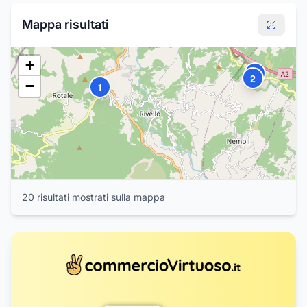
Mappa risultati
+
3
2
−
1
20
risultat
i
mostrat
i
sulla mappa
4
20