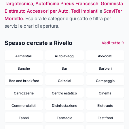
Targotecnica
,
Autofficina Pneus Franceschi Gommista
Elettrauto Accessori per Auto
,
Tedi Impianti
e
ScaviTer
Morletto
. Esplora le categorie qui sotto e filtra per
servizi e orari di apertura.
Spesso cercate a Rivello
Vedi tutte
Alimentari
Autolavaggi
Avvocati
Banche
Bar
Barbieri
Bed and breakfast
Calzolai
Campeggio
Carrozzerie
Centro estetico
Cinema
Commercialisti
Disinfestazione
Elettrauto
Fabbri
Farmacie
Fast food