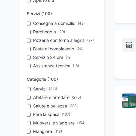
Aperto ora
Servizi (
100
)
Consegna a domicilio
(
42
)
Parcheggio
(
29
)
Pizzeria con forno a legna
(
27
)
Feste di compleanno
(
20
)
Servizio 24 ore
(
19
)
Assistenza tecnica
(
18
)
Sale per ricevimenti
(
16
)
Categorie (
100
)
Pratiche per cremazioni
(
15
)
Servizi
(
316
)
Personale qualificato
(
14
)
Abitare e arredare
(
270
)
Reperibilità 24 ore
(
14
)
Salute e bellezza
(
188
)
Noleggio auto
(
13
)
Fare la spesa
(
167
)
Aperitivi
(
13
)
Muoversi e viaggiare
(
154
)
Trasporti funebri
(
13
)
internazionali
Mangiare
(
118
)