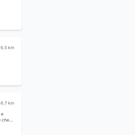
 e muri
6.5
km
6.7
km
 e
e che
i
ite