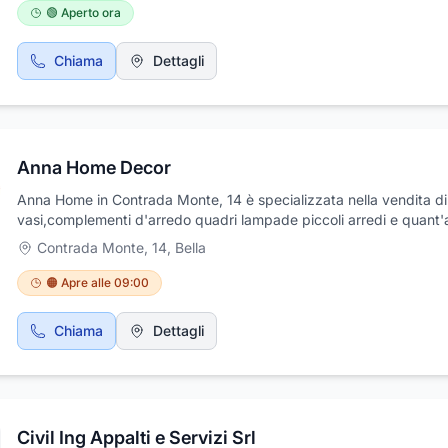
Fantasy aiuta ad illuminare l’abitazione, lasciando tracce di bellez
🟢 Aperto ora
comfort ed eleganza senza tempo. Con loro puoi davvero render
uniche le tue case. Lasciati ispirare dall'incredibile catalogo per c
Chiama
Dettagli
una casa ricca e viva, proprio come te. Approfitta della funzionali
della raffinatezza del design esclusivo Petite Fantasie: ordina ogg
il tuo mobile per dare un tocco in più alla tua abitazione!
Anna Home Decor
Anna Home in Contrada Monte, 14 è specializzata nella vendita di
vasi,complementi d'arredo quadri lampade piccoli arredi e quant'a
possa essere per rendere unica la tua casa. Inoltre da Anna Hom
Contrada Monte, 14
,
Bella
trovi una sconfinata offerta di bomboniere per i tuoi eventi più imp
da oggi è anche online, ed è possibile acquistare i suoi oggetti esc
🟠 Apre alle 09:00
comodamente da casa.
Chiama
Dettagli
Civil Ing Appalti e Servizi Srl