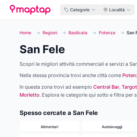
Categorie
Località
Home
→
Regioni
→
Basilicata
→
Potenza
→
San 
San Fele
Scopri le migliori attività commerciali e servizi a San
Nella stessa provincia trovi anche città come
Poten
In questa zona trovi ad esempio
Central Bar
,
Targot
Morletto
. Esplora le categorie qui sotto e filtra per s
Spesso cercate a San Fele
Alimentari
Autolavaggi