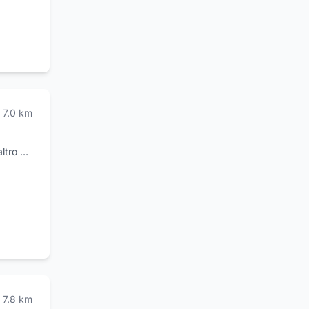
za,
e
reare
tà e
i stesso
7.0
km
ltro ci
e Decor
ortanti,
lusivi
7.8
km