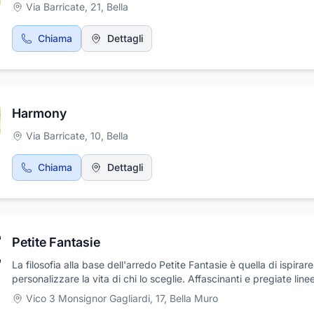
Hanno trovato impiego anche in ambito architettonico quali pareti
Via Barricate, 21
,
Bella
di sostegno, recinzioni e barriere antirumore.
Chiama
Dettagli
Harmony
Via Barricate, 10
,
Bella
Chiama
Dettagli
Petite Fantasie
La filosofia alla base dell'arredo Petite Fantasie è quella di ispirare
personalizzare la vita di chi lo sceglie. Affascinanti e pregiate line
offrono varietà di tendenze ed elementi decorativi, unendo modell
Vico 3 Monsignor Gagliardi, 17
,
Bella Muro
classici a quelli più contemporanei. Il design delicato di articoli Pet