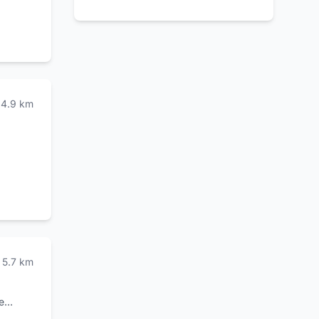
4.9
km
5.7
km
e
oci