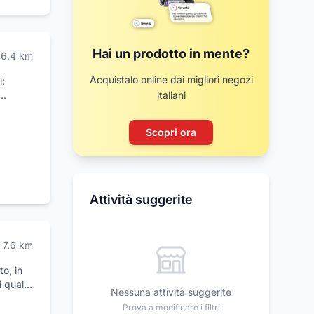
Hai un prodotto in mente?
6.4
km
Acquistalo online dai migliori negozi
i:
italiani
te negli
lsiasi
Scopri ora
e delle
 fanno
 un
Attività suggerite
uranti e
7.6
km
o, in
 quali
Nessuna attività suggerite
itari,
Prova a modificare i filtri
analisi