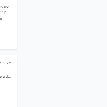
i Viola
do snc
a pieno
 tipici
zi da
ro
alme -
9.9
km
pera da
coli di
one alle
 e
a