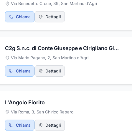
Via Benedetto Croce, 39
,
San Martino d'Agri
Chiama
Dettagli
17
16
14
15
13
C2g S.n.c. di Conte Giuseppe e Cirigliano Giuseppe
Via Mario Pagano, 2
,
San Martino d'Agri
Chiama
Dettagli
L'Angolo Fiorito
Via Roma, 3
,
San Chirico Raparo
Chiama
Dettagli