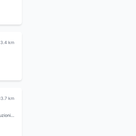
 nei
ondo i
ritti
imento
egliete
one,
a Valle
ra
13.4
km
13.7
km
uzioni
amo
i e per