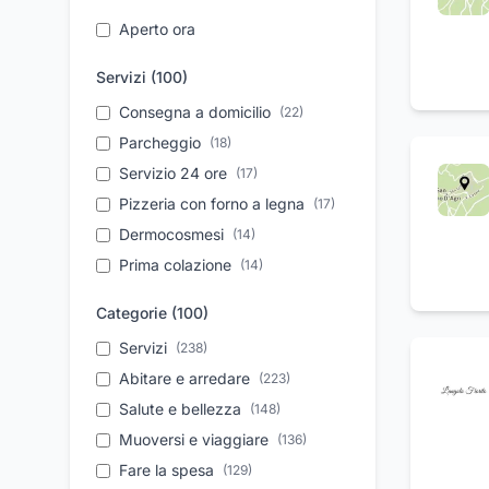
Aperto ora
Servizi (
100
)
Consegna a domicilio
(
22
)
Parcheggio
(
18
)
Servizio 24 ore
(
17
)
Pizzeria con forno a legna
(
17
)
Dermocosmesi
(
14
)
Prima colazione
(
14
)
Trasporti funebri
(
13
)
Categorie (
100
)
internazionali
Trasferimento salme
Servizi
(
238
)
(
12
)
Feste di compleanno
Abitare e arredare
(
223
(
12
)
)
Noleggio con conducente
Salute e bellezza
(
148
)
(
11
)
Vendita auto usate
Muoversi e viaggiare
(
11
)
(
136
)
Personale qualificato
Fare la spesa
(
129
)
(
11
)