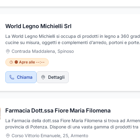
20
World Legno Michielli Srl
La World Legno Michielli si occupa di prodotti in legno a 360 grad
cucine su misura, oggetti e complementi d’arredo, portoni e porte
interne, scale, coperture e tettoie. Grazie alle competenze matura
Contrada Maddalena
,
Spinoso
anni ed alle tecnologie in suo possesso è in grado di realizzare qua
progetto, che veda il legno come protagonista. Accurata selezion
🟠 Apre alle --:--
essenze, cura per i dettagli, finiture di pregio e sapere artigianale
si che ogni prodotto World Legno Michielli sia destinato a divenire
Chiama
Dettagli
pezzo unico.La World Legno Michielli commercializza e installa
serramenti in PVC, Alluminio, Alluminio- Legno e Legno-
Alluminio(serramenti a battente, serramenti scorrevoli, sistemi osc
portoni) di altissima qualità.
Farmacia Dott.ssa Fiore Maria Filomena
La Farmacia della dott.ssa Fiore Maria Filomena si trova ad Arment
provincia di Potenza. Dispone di una vasta gamma di prodotti tra i
omeopatia, veterinaria, parafarmacia, preparazioni galeniche e san
Corso Vittorio Emanuele, 25
,
Armento
dermocosmesi, medicazioni, integratori alimentari, fitoterapia, auto