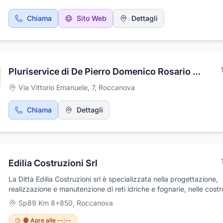
“Grottino di Roccanova Dop”. Il suo vino di punta, “L’Epeo”, nasce
più importante della vostra vita. All’Hotel Park Grumentum, ci
pressi di un’area dove alcuni studiosi hanno localizzato la città di
impegniamo a realizzare i vostri sogni, curando ogni dettaglio sec
Chiama
Sito Web
Dettagli
“Lagaria”, fondata da Epeo, famosa anche per i “pregiati vini” desc
vostri desideri: dal menu alle decorazioni, dall’organizzazione agli
da Plinio il Vecchio. Cantine Chiaradia si pone come punto di rifer
addobbi floreali, tutto in un contesto di ineguagliabile bellezza.Sc
nella produzione di vini lucani di alta qualità e nella loro distribuzi
l’Hotel Park Grumentum per un soggiorno da sogno nella splendid
combinando la passione per la produzione vinicola al giusto mix t
dell’Agri.
lavorazioni tradizionali e innovazione tecnologica.
Pluriservice di De Pierro Domenico Rosario & C. S.a.s.
Via Vittorio Emanuele, 7
,
Roccanova
Chiama
Dettagli
Edilia Costruzioni Srl
La Ditta Edilia Costruzioni srl è specializzata nella progettazione,
realizzazione e manutenzione di reti idriche e fognarie, nelle costr
generali, sia a livello industriale che civile, nel settore edile. Forni
Sp89 Km 8+850
,
Roccanova
interventi necessari per consentire la mobilità su gomma, ferro, gli
impianti automatici, elettromeccanici, elettrici, telefonici, elettronic
🟠 Apre alle --:--