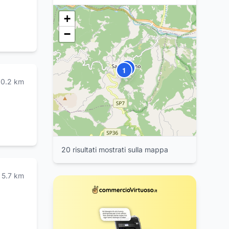
4
6
+
−
2
1
0.2
km
20
risultat
i
mostrat
i
sulla mappa
3
5.7
km
7
8