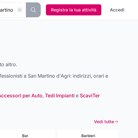
Registra la tua attività
Accedi
to altro.
ofessionisti a
San Martino d'Agri
: indirizzi, orari e
Accessori per Auto
,
Tedi Impianti
e
ScaviTer
Vedi tutte
Bar
Barbieri